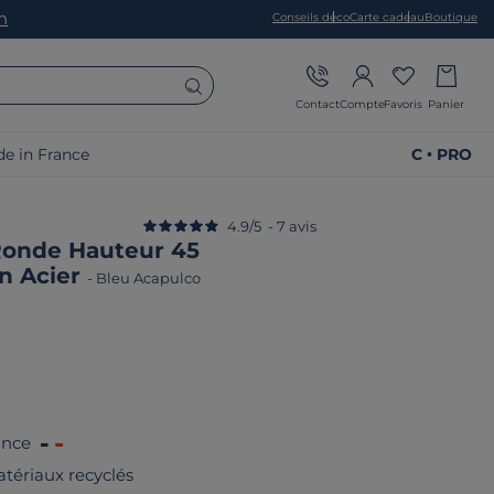
on
Conseils déco
Carte cadeau
Boutique
Contact
Compte
Favoris
Panier
e in France
C • PRO
4.9
/
5
-
7
avis
Ronde Hauteur 45
n Acier
-
Bleu Acapulco
ance
tériaux recyclés