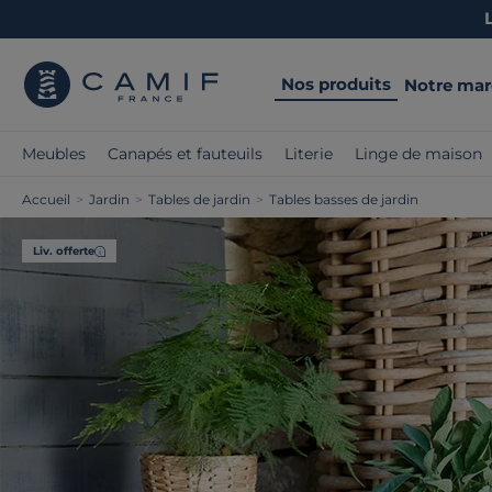
Nos produits
Notre ma
Meubles
Canapés et fauteuils
Literie
Linge de maison
Accueil
>
Jardin
>
Tables de jardin
>
Tables basses de jardin
Liv. offerte