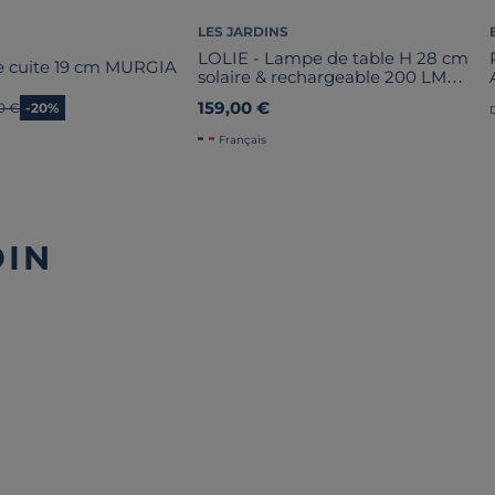
LES JARDINS
LOLIE - Lampe de table H 28 cm
re cuite 19 cm MURGIA
solaire & rechargeable 200 LM
maille AMBRE
159,00 €
en prix
0 €
-20%
Français
DIN