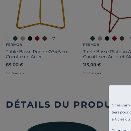
+7
+
FERMOB
FERMOB
Table Basse Ronde Ø34,5 cm
Table Basse Plateau 
Cocotte en Acier
Cocotte en Acier et 
85,00 €
115,00 €
Français
Français
DÉTAILS DU PRODUIT
Chez Camif 
tiers pour 
articles ou
Pour tout s