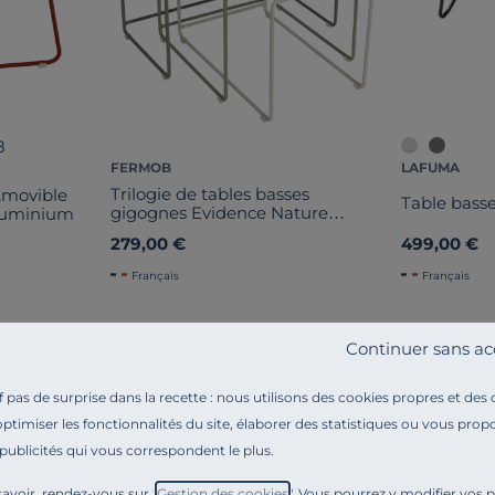
8
FERMOB
LAFUMA
Trilogie de tables basses
Amovible
Table bass
gigognes Evidence Nature
Aluminium
Oulala
279,00 €
499,00 €
Français
Français
Continuer sans ac
pas de surprise dans la recette : nous utilisons des cookies propres et des
optimiser les fonctionnalités du site, élaborer des statistiques ou vous propo
 publicités qui vous correspondent le plus.
Référence : 100361711597
Venez parfaire votre terrasse avec la Table Basse 45
avoir, rendez-vous sur "
Gestion des cookies
". Vous pourrez y modifier vos 