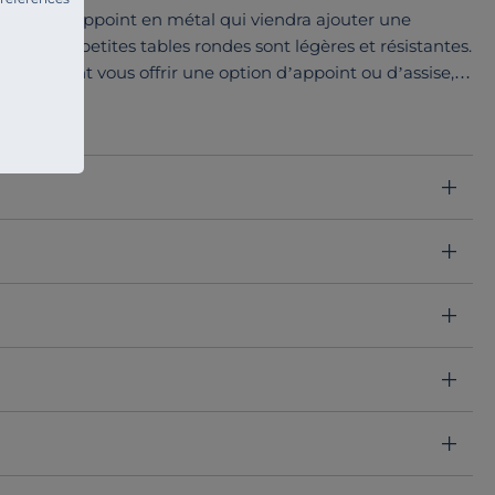
 table d’appoint en métal qui viendra ajouter une
ieur. Ces petites tables rondes sont légères et résistantes.
4 cm vient vous offrir une option d’appoint ou d’assise,
ute seule ou à plusieurs, elle mêlera pratique et design !
s et se coordonne avec fauteuils bas et salons de jardin
in