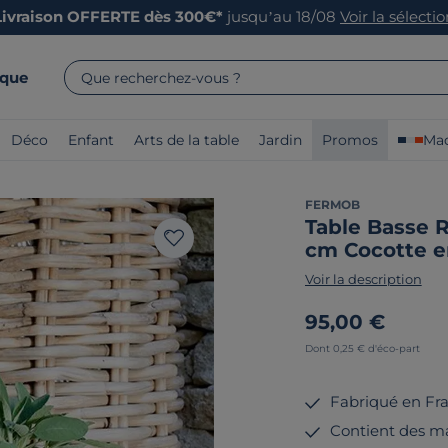
Livraison OFFERTE dès 300€*
jusqu’au 18/08
Voir la sélecti
rque
Que recherchez-vous ?
Déco
Enfant
Arts de la table
Jardin
Promos
Mad
FERMOB
Table Basse 
cm Cocotte e
Voir la description
95,00 €
Dont 0,25 € d'éco-part
Fabriqué en Fr
Contient des ma