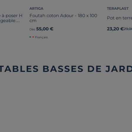
ARTIGA
TERAPLAST
 à poser H
Foutah coton Adour - 180 x 100
Pot en ter
rgeable
cm
AL
55,00 €
23,20 €
Anci
29,0
Dès
Français
 TABLES BASSES DE JAR