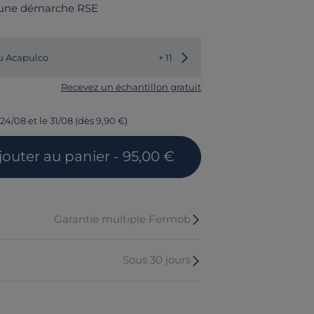
 une démarche RSE
Choisir une autre couleur
u Acapulco
+ 11
Recevez un échantillon gratuit
24/08 et le 31/08 (dès 9,90 €)
jouter
au panier
- 95,00 €
Garantie multiple Fermob
Sous 30 jours