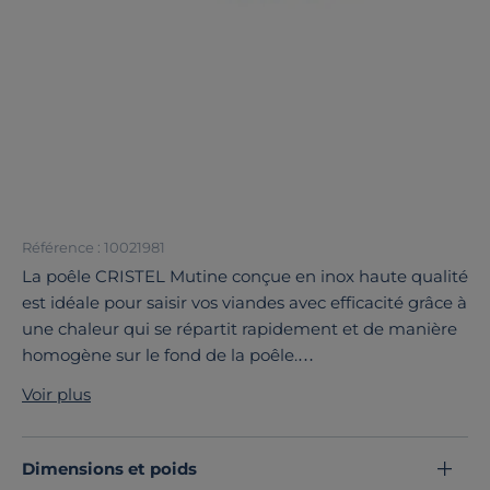
Référence : 10021981
La poêle CRISTEL Mutine conçue en inox haute qualité
est idéale pour saisir vos viandes avec efficacité grâce à
une chaleur qui se répartit rapidement et de manière
homogène sur le fond de la poêle.
Le concept amovible de Cristel est simple d'utilisation,
Voir plus
les poignées se fixent et s'enlèvent avec facilité et
sécurité. Les poêles s'emboîtent totalement pour
prendre un minimum de place. Sans poignée, la poêle
Dimensions et poids
Mutine se transforme en plat pour terminer une