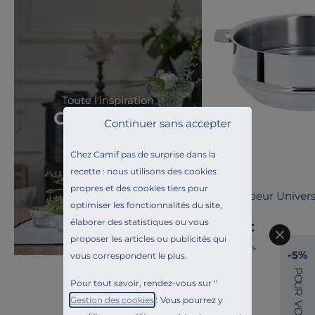
Toute l'inspiration
Grand Hôtel
Continuer sans accepter
Chez Camif pas de surprise dans la
recette : nous utilisons des cookies
CRISTEL
propres et des cookies tiers pour
Cuit vapeur Univer
optimiser les fonctionnalités du site,
cm
élaborer des statistiques ou vous
94,90 €
proposer les articles ou publicités qui
Français
-5%
vous correspondent le plus.
P
O
Pour tout savoir, rendez-vous sur "
U
R
Gestion des cookies
". Vous pourrez y
V
O