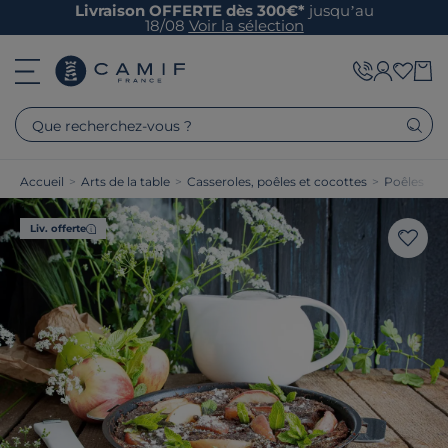
Livraison OFFERTE dès 300€*
jusqu’au
18/08
Voir la sélection
Que recherchez-vous ?
Accueil
>
Arts de la table
>
Casseroles, poêles et cocottes
>
Poêles
Liv. offerte