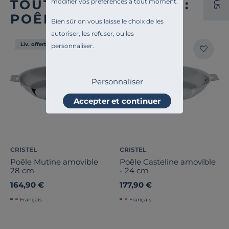
TOUTE NOTRE OFFRE :
modifier vos préférences à tout moment.
U
S
POÊLES
Bien sûr on vous laisse le choix de les
autoriser, les refuser, ou les
Liv. offerte
Liv. offerte
personnaliser.
Personnaliser
Accepter et continuer
CRISTEL
CRISTEL
Poêle Mutine amovible
Poêle Casteline amovible
28 cm
- 24 cm
164,90 €
177,90 €
Français
Français