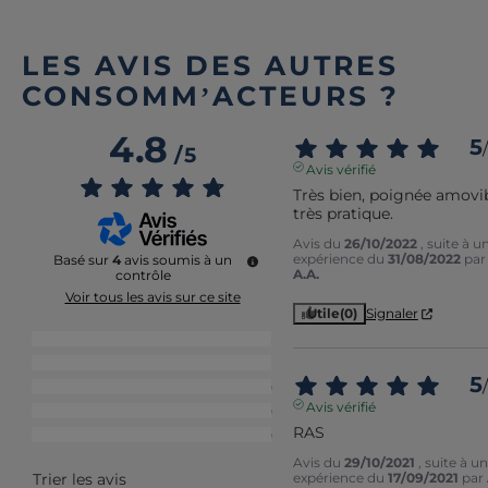
LES AVIS DES AUTRES
CONSOMM’ACTEURS ?
4.8
5
/
/
5
Avis vérifié
Très bien, poignée amovib
très pratique.
Avis du
26/10/2022
, suite à u
expérience du
31/08/2022
par
Basé sur
4
avis soumis à un
A.A.
contrôle
Voir tous les avis sur ce site
Utile
(0)
Signaler
5
étoiles
3
4
étoiles
1
5
/
3
étoiles
0
Avis vérifié
2
étoiles
0
RAS
1
étoile
0
Avis du
29/10/2021
, suite à u
Trier les avis
expérience du
17/09/2021
par