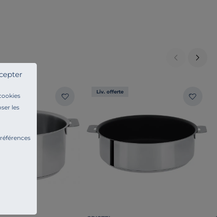
cepter
Liv. offerte
 cookies
ser les
préférences