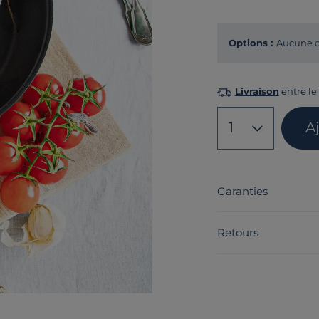
Options :
Aucune o
Livraison
entre le 
1
A
Garanties
Retours