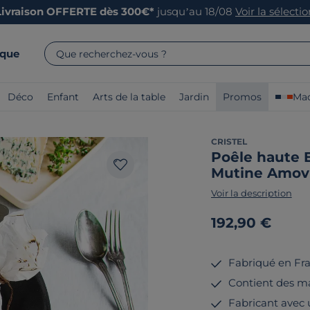
Livraison OFFERTE dès 300€*
jusqu’au 18/08
Voir la sélecti
rque
Que recherchez-vous ?
Déco
Enfant
Arts de la table
Jardin
Promos
Mad
CRISTEL
Poêle haute 
Mutine Amov
Voir la description
192,90 €
Fabriqué en Fr
Contient des ma
Fabricant avec