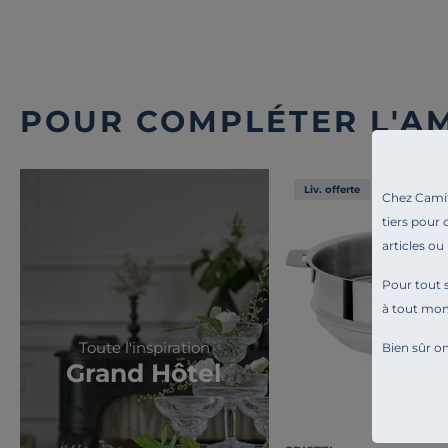
POUR COMPLÉTER L'A
Liv. offerte
Chez Camif 
tiers pour 
articles ou
Pour tout s
à tout mo
Toute l'inspiration
Bien sûr on
Grand Hôtel