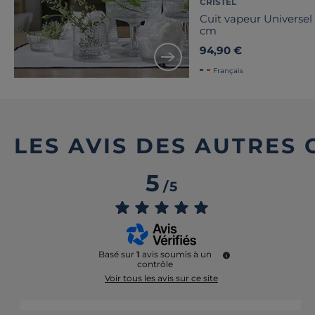
CRISTEL
Cuit vapeur Universel
cm
94,90 €
Français
LES AVIS DES AUTRES
5
/
5
Basé sur
1
avis soumis à un
contrôle
Voir tous les avis sur ce site
5
étoiles
1