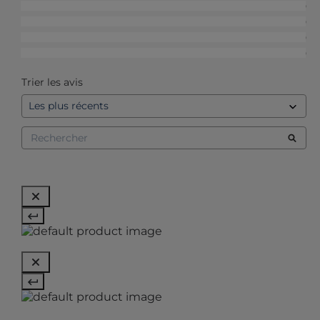
4
étoiles
0
3
étoiles
0
2
étoiles
0
1
étoile
0
Trier les avis