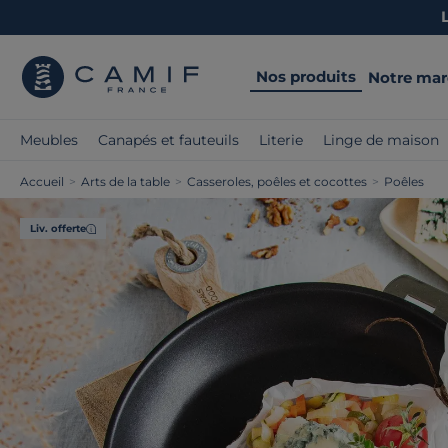
Nos produits
Notre ma
Meubles
Canapés et fauteuils
Literie
Linge de maison
Accueil
>
Arts de la table
>
Casseroles, poêles et cocottes
>
Poêles
Liv. offerte