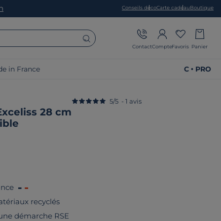
on
Conseils déco
Carte cadeau
Boutique
Contact
Compte
Favoris
Panier
e in France
C • PRO
5
/
5
-
1
avis
Exceliss 28 cm
ible
ance
tériaux recyclés
 une démarche RSE