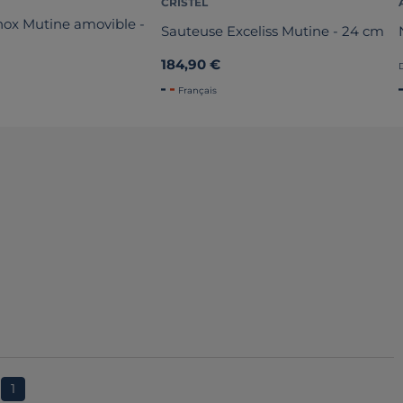
CRISTEL
nox Mutine amovible -
Sauteuse Exceliss Mutine - 24 cm
184,90 €
Français
1