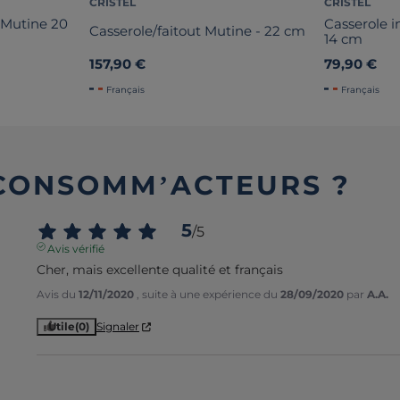
CRISTEL
CRISTEL
 Mutine 20
Casserole i
Casserole/faitout Mutine - 22 cm
14 cm
157,90 €
79,90 €
Français
Français
 CONSOMM’ACTEURS ?
5
/
5
Avis vérifié
Cher, mais excellente qualité et français
Avis du
12/11/2020
, suite à une expérience du
28/09/2020
par
A.A.
Utile
(0)
Signaler