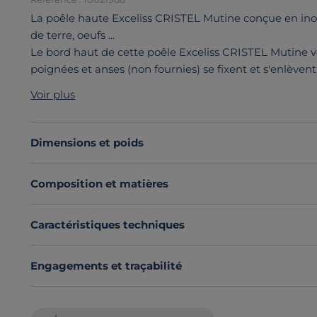
La poêle haute Exceliss CRISTEL Mutine conçue en inox
de terre, oeufs ...
Le bord haut de cette poêle Exceliss CRISTEL Mutine 
poignées et anses (non fournies) se fixent et s'enlèven
multitude d'utilisations de cette poêle : comme plat au
Voir plus
revêtement anti-adhérent Exceliss vous permet de cuisi
brûlent. Son fond thermodiffuseur permet également 
fois à table.
Dimensions et poids
Découvrez toute notre sélection :
Poêles
Composition et matières
Caractéristiques techniques
Engagements et traçabilité