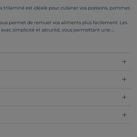
 trilaminé est idéale pour cuisiner vos poissons, pommes
vous permet de remuer vos aliments plus facilement. Les
t avec simplicité et sécurité, vous permettant une
 four, au grill, comme plat de présentation à table etc. Le
ner vos aliments sans qu'ils ne collent au fond ou
de conserver la température de votre préparation une