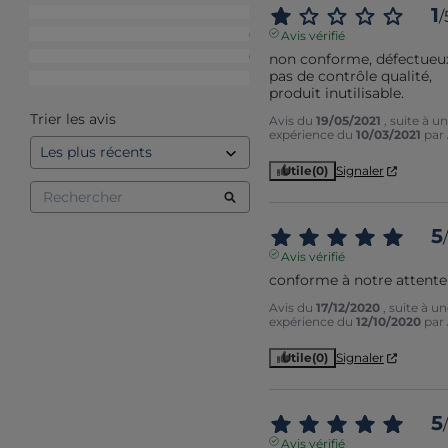
1
4
étoiles
1
/
3
étoiles
0
Avis vérifié
2
étoiles
0
non conforme, défectueux
pas de contrôle qualité, 
1
étoile
1
produit inutilisable.
Trier les avis
Avis du
19/05/2021
, suite à u
expérience du
10/03/2021
par
Utile
(0)
Signaler
5
/
Avis vérifié
conforme à notre attente
Avis du
17/12/2020
, suite à u
expérience du
12/10/2020
par
Utile
(0)
Signaler
5
/
Avis vérifié