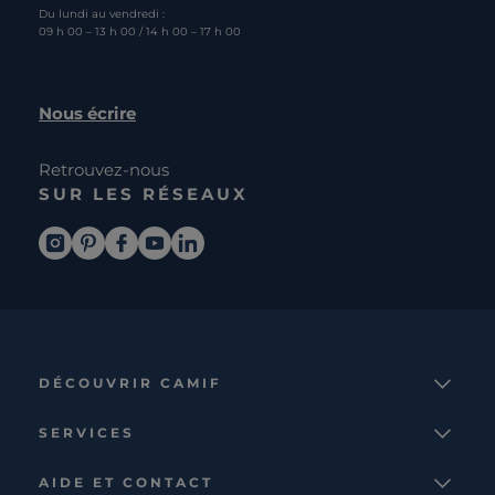
Du lundi au vendredi :
09 h 00 – 13 h 00 / 14 h 00 – 17 h 00
Nous écrire
Retrouvez-nous
SUR LES RÉSEAUX
DÉCOUVRIR CAMIF
La marque
SERVICES
Notre mission
Services et avantages
Nos collections
AIDE ET CONTACT