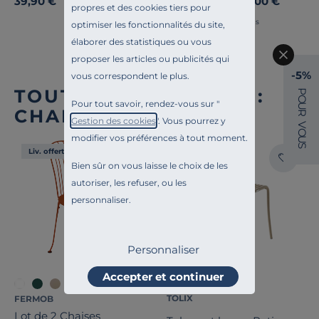
39,90 €
229,00 €
Dès
propres et des cookies tiers pour
Français
optimiser les fonctionnalités du site,
élaborer des statistiques ou vous
proposer les articles ou publicités qui
-5%
vous correspondent le plus.
TOUTE NOTRE OFFRE :
P
O
Pour tout savoir, rendez-vous sur "
U
CHAISES DE JARDIN
R
Gestion des cookies
". Vous pourrez y
V
O
modifier vos préférences à tout moment.
U
S
Liv. offerte
Liv. offerte
Bien sûr on vous laisse le choix de les
autoriser, les refuser, ou les
personnaliser.
Personnaliser
Accepter et continuer
+8
TOLIX
FERMOB
Lot de 2 Chaises