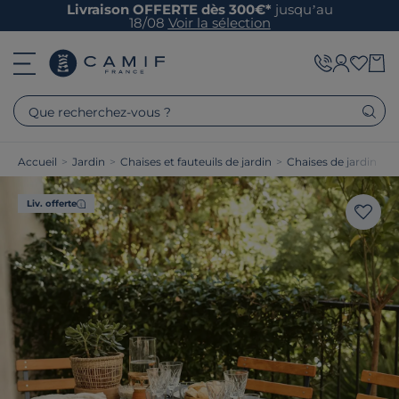
Livraison OFFERTE dès 300€*
jusqu’au
18/08
Voir la sélection
Que recherchez-vous ?
Accueil
>
Jardin
>
Chaises et fauteuils de jardin
>
Chaises de jardin
Liv. offerte