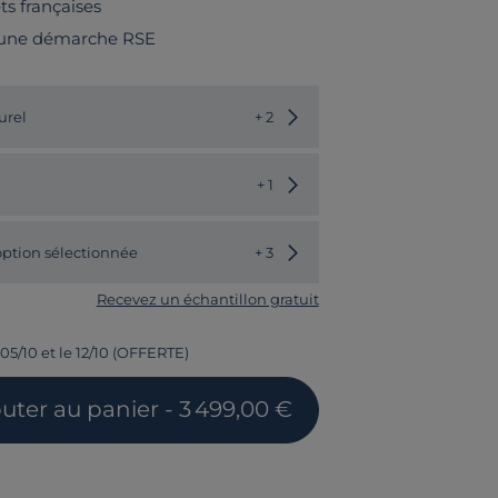
êts françaises
 une démarche RSE
Choisir une autre couleur
urel
+ 2
Choisir un autre modèle
+ 1
ption sélectionnée
+ 3
Recevez un échantillon gratuit
 05/10 et le 12/10 (OFFERTE)
outer
au panier
- 3 499,00 €