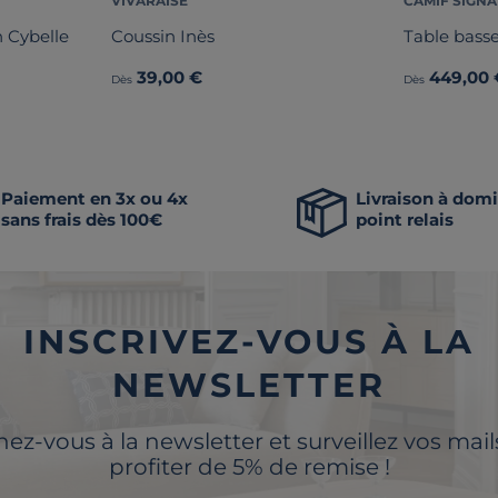
VIVARAISE
CAMIF SIGN
 Cybelle
Coussin Inès
Table bass
39,00 €
449,00 
Dès
Dès
Paiement en 3x ou 4x
Livraison à domi
sans frais dès 100€
point relais
INSCRIVEZ-VOUS À LA
NEWSLETTER
z-vous à la newsletter et surveillez vos mai
profiter de 5% de remise !