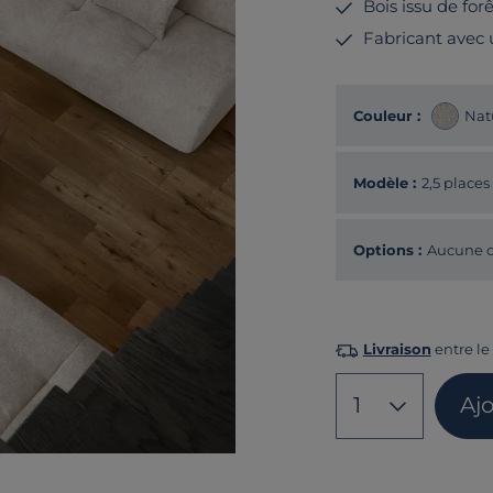
Bois issu de for
Fabricant avec
Couleur :
Nat
Modèle :
2,5 places
Options :
Aucune o
Livraison
entre le
1
Aj