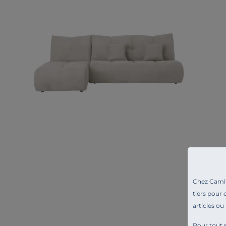
Chez Camif 
tiers pour 
articles ou
Pour tout s