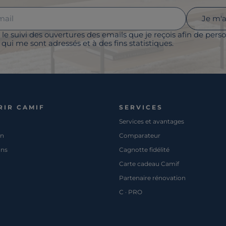
Je m'
 le suivi des ouvertures des emails que je reçois afin de perso
qui me sont adressés et à des fins statistiques.
RIR CAMIF
SERVICES
Services et avantages
on
Comparateur
ons
Cagnotte fidélité
Carte cadeau Camif
Partenaire rénovation
C · PRO