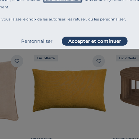
Ajouter au comparateur
ment.
 vous laisse le choix de les autoriser, les refuser, ou les personnaliser.
MBIANCE
Personnaliser
Accepter et continuer
Liv. offerte
Liv. offerte