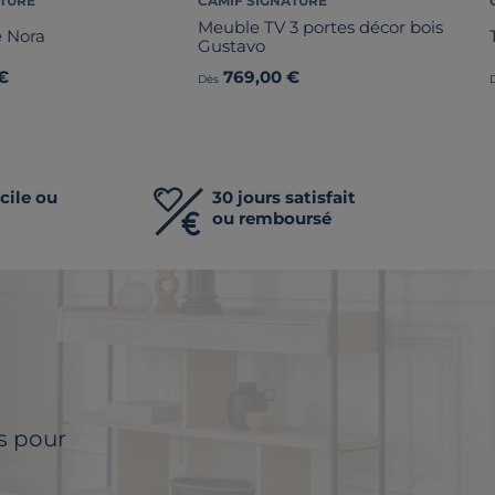
ATURE
CAMIF SIGNATURE
Meuble TV 3 portes décor bois
e Nora
Gustavo
€
769,00 €
Dès
cile ou
30 jours satisfait
ou remboursé
ls pour