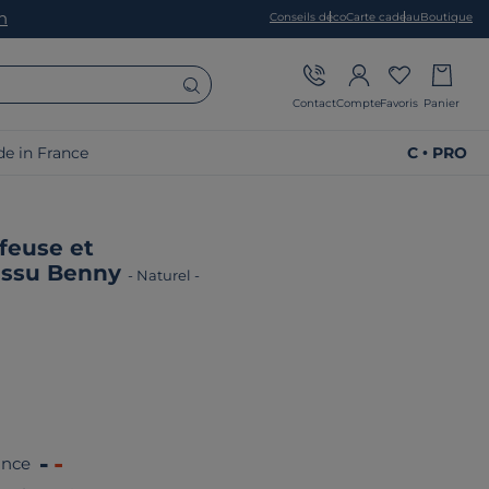
on
Conseils déco
Carte cadeau
Boutique
Contact
Compte
Favoris
Panier
e in France
C • PRO
feuse et
issu Benny
-
Naturel
-
ance