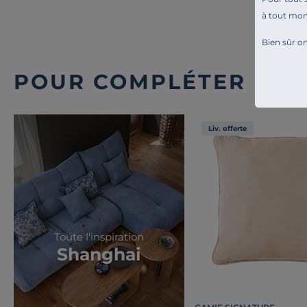
à tout mo
Bien sûr on
POUR COMPLÉTER L'A
Liv. offerte
Toute l'inspiration
Shanghai