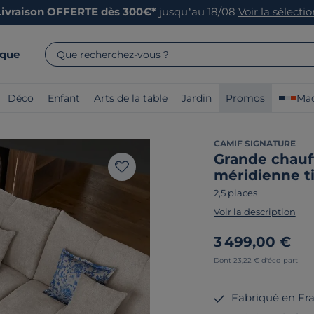
Livraison OFFERTE dès 300€*
jusqu’au 18/08
Voir la sélecti
rque
Que recherchez-vous ?
Déco
Enfant
Arts de la table
Jardin
Promos
Mad
CAMIF SIGNATURE
Grande chauf
méridienne t
2,5 places
Voir la description
3 499,00 €
Dont 23,22 € d'éco-part
Fabriqué en Fr