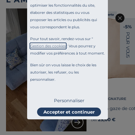
optimiser les fonctionnalités du site,
élaborer des statistiques ou vous
Liv. offerte
proposer les articles ou publicités qui
-5%
vous correspondent le plus.
P
O
Pour tout savoir, rendez-vous sur "
U
R
Gestion des cookies
". Vous pourrez y
V
O
modifier vos préférences à tout moment.
U
S
Toute l'inspiration
Bien sûr on vous laisse le choix de les
Shanghai
autoriser, les refuser, ou les
personnaliser.
CAMIF SIGNATURE
Personnaliser
Coussin gaze de co
Accepter et continuer
25,00 €
Dès