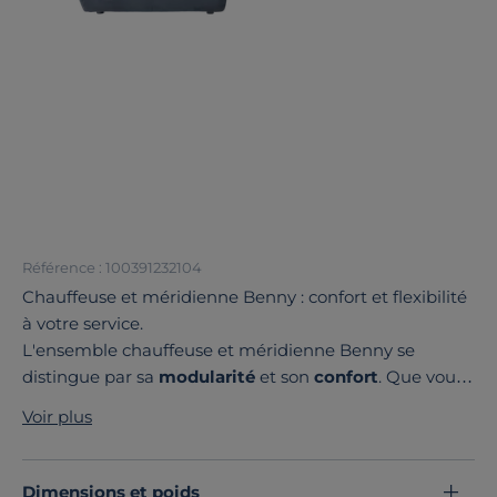
Référence : 100391232104
Chauffeuse et méridienne Benny : confort et flexibilité
à votre service.
L'ensemble chauffeuse et méridienne Benny se
distingue par sa
modularité
et son
confort
. Que vous
disposiez d'un petit salon cosy ou d'un espace de vie
Voir plus
plus spacieux,
Benny s'intègre facilement dans tous
les types d'environnements.
Son design innovant et ses
multiples configurations
Dimensions et poids