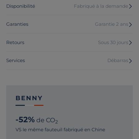
Disponibilité
Fabriqué à la demande
Garanties
Garantie 2 ans
Retours
Sous 30 jours
Services
Débarras
BENNY
-52%
de CO
2
VS le même fauteuil fabriqué en Chine