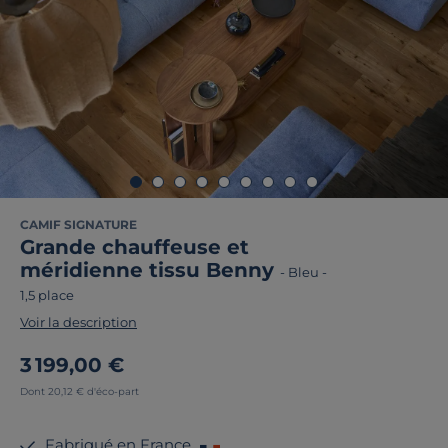
CAMIF SIGNATURE
Grande chauffeuse et
méridienne tissu Benny
-
Bleu
-
1,5 place
Voir la description
3 199,00 €
Dont 20,12 € d'éco-part
Fabriqué en France