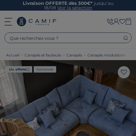
Livraison OFFERTE dès 300€*
jusqu’au
18/08
Voir la sélection
Que recherchez-vous ?
Accueil
>
Canapés et fauteuils
>
Canapés
>
Canapés modulables
Liv. offerte
Exclusivité