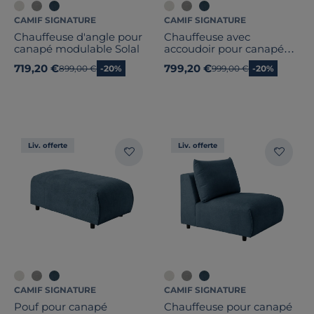
CAMIF SIGNATURE
CAMIF SIGNATURE
Chauffeuse d'angle pour
Chauffeuse avec
canapé modulable Solal
accoudoir pour canapé
modulable tissu Solal
719,20 €
799,20 €
Ancien prix
899,00 €
-20%
Ancien prix
999,00 €
-20%
Liv. offerte
Liv. offerte
CAMIF SIGNATURE
CAMIF SIGNATURE
Pouf pour canapé
Chauffeuse pour canapé