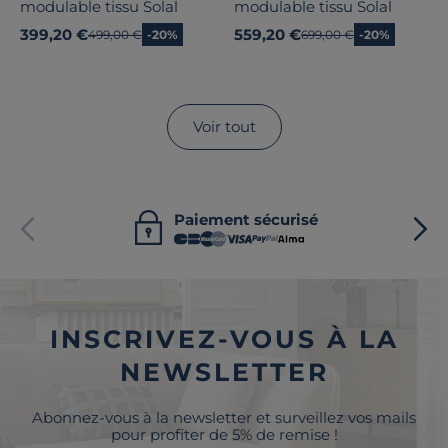
modulable tissu Solal
modulable tissu Solal
399,20 €
559,20 €
Ancien prix
499,00 €
-20%
Ancien prix
699,00 €
-20%
Voir tout
Paiement sécurisé
INSCRIVEZ-VOUS À LA
NEWSLETTER
Abonnez-vous à la newsletter et surveillez vos mails
pour profiter de 5% de remise !