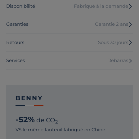
Disponibilité
Fabriqué à la demande
Garanties
Garantie 2 ans
Retours
Sous 30 jours
Services
Débarras
BENNY
-52%
de CO
2
VS le même fauteuil fabriqué en Chine