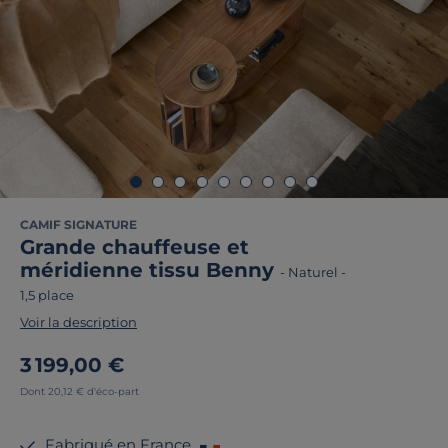
CAMIF SIGNATURE
Grande chauffeuse et
méridienne tissu Benny
-
Naturel
-
1,5 place
Voir la description
3 199,00 €
Dont 20,12 € d'éco-part
Fabriqué en France