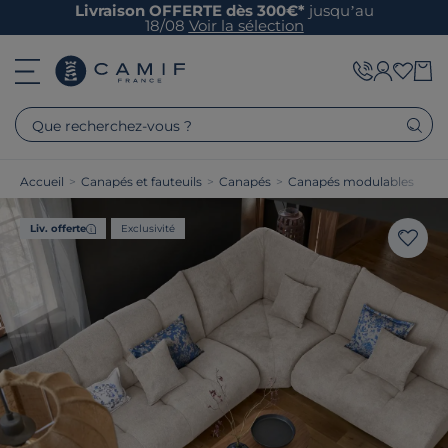
Livraison OFFERTE dès 300€*
jusqu’au
18/08
Voir la sélection
Que recherchez-vous ?
Accueil
>
Canapés et fauteuils
>
Canapés
>
Canapés modulables
Liv. offerte
Exclusivité