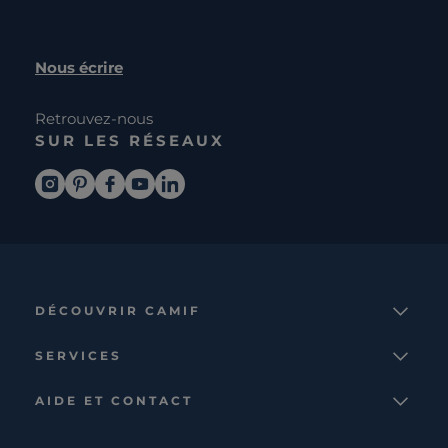
Nous écrire
Retrouvez-nous
SUR LES RÉSEAUX
DÉCOUVRIR CAMIF
La marque
SERVICES
Notre mission
Services et avantages
Nos collections
AIDE ET CONTACT
Comparateur
Le catalogue
Nous contacter
Cagnotte fidélité