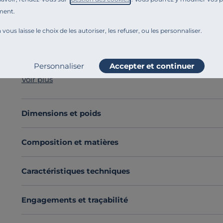
ment.
Référence : 10021950
La casserole CRISTEL Mutine conçue en inox haute quali
 vous laisse le choix de les autoriser, les refuser, ou les personnaliser.
grâce à sa chaleur qui se répartit rapidemment et de
simple d'utilisation, la poignée se fixe et s'enlève avec
pour prendre un minimum de place.Grâce à sa finition b
Personnaliser
Accepter et continuer
cuisine à la table. Le fond thermodiffuseur de cette 
Voir plus
permet de conserver la température de votre préparatio
- Acier inoxydable 18/10
- Finition brillante
Dimensions et poids
- Fond thermo-diffuseur enveloppant
Découvrez toute notre sélection :
Casseroles
Composition et matières
Caractéristiques techniques
Engagements et traçabilité