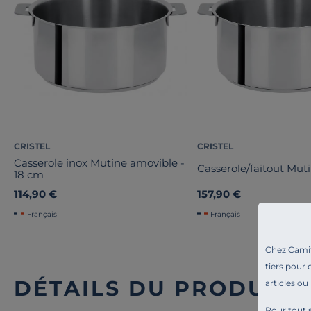
CRISTEL
CRISTEL
Casserole inox Mutine amovible -
Casserole/faitout Mut
18 cm
114,90 €
157,90 €
Français
Français
Chez Camif 
tiers pour 
DÉTAILS DU PRODUIT
articles ou
Pour tout s