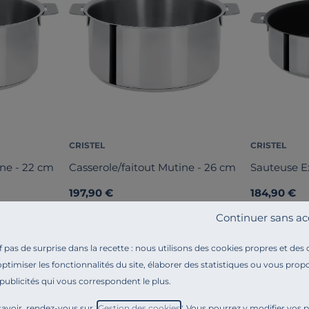
CRISTEL
CRISTEL
ine - 22 cm
Casserole/faitout Mutine - 26 cm
Sauteuse E
197,90 €
184,90 €
Français
Français
Continuer sans ac
pas de surprise dans la recette : nous utilisons des cookies propres et des
optimiser les fonctionnalités du site, élaborer des statistiques ou vous propo
 publicités qui vous correspondent le plus.
avoir, rendez-vous sur "
Gestion des cookies
". Vous pourrez y modifier vos 