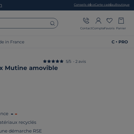
on
Conseils déco
Carte cadeau
Boutique
Contact
Compte
Favoris
Panier
e in France
C • PRO
5
/
5
-
2
avis
ox Mutine amovible
ance
tériaux recyclés
 une démarche RSE