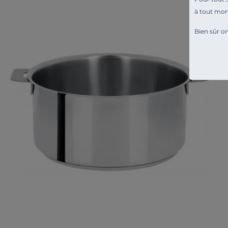
à tout mo
Bien sûr on