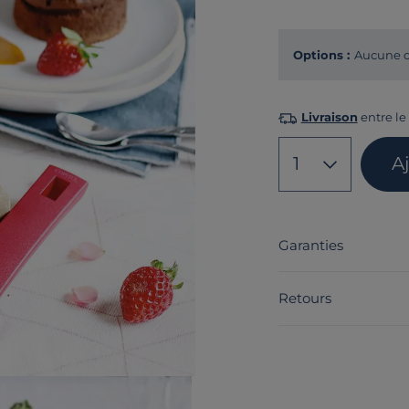
Options :
Aucune o
Livraison
entre le 
1
A
Garanties
Retours