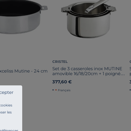
CRISTEL
Set de 3 casseroles inox MUTINE
xceliss Mutine - 24 cm
amovible 16/18/20cm + 1 poignée
inox Zénith 2
377,60 €
Français
cepter
 cookies
ser les
préférences