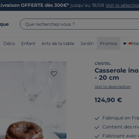
Livraison OFFERTE dès 300€*
jusqu’au 18/08
Voir la sélecti
rque
Que recherchez-vous ?
Déco
Enfant
Arts de la table
Jardin
Promos
Mad
CRISTEL
Casserole in
- 20 cm
Voir la description
124,90 €
Fabriqué en Fr
Contient des ma
Fabricant avec