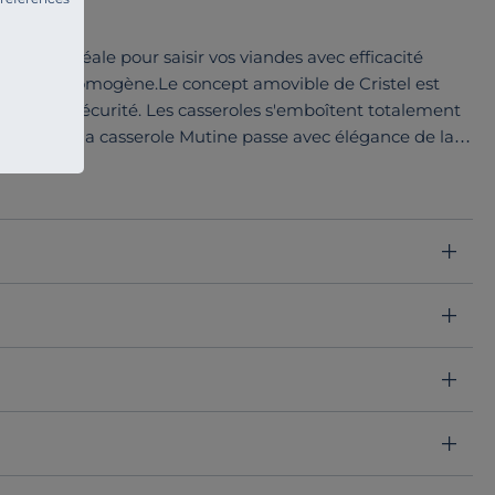
té est idéale pour saisir vos viandes avec efficacité
 manière homogène.Le concept amovible de Cristel est
 facilité et sécurité. Les casseroles s'emboîtent totalement
rillante, la casserole Mutine passe avec élégance de la
casserole lui donne un excellent rendement thermique et
n une fois sur la table.