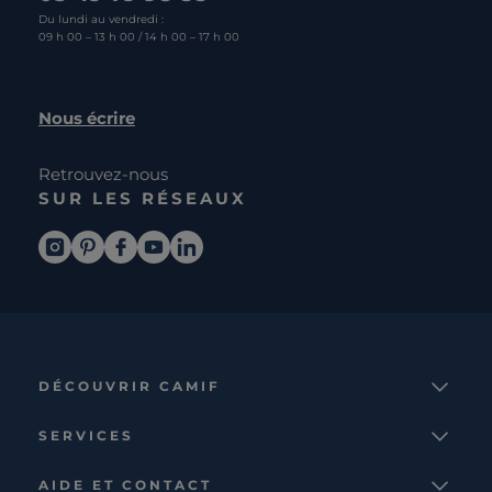
Du lundi au vendredi :
09 h 00 – 13 h 00 / 14 h 00 – 17 h 00
Nous écrire
Retrouvez-nous
SUR LES RÉSEAUX
DÉCOUVRIR CAMIF
La marque
SERVICES
Notre mission
Services et avantages
Nos collections
AIDE ET CONTACT