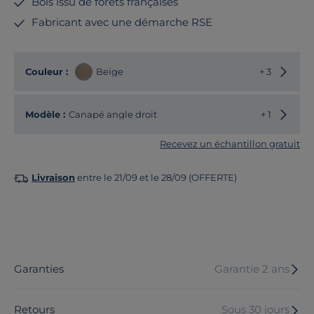
Bois issu de forêts françaises
Fabricant avec une démarche RSE
Choisir
Couleur :
Beige
+ 3
Choisir
Modèle :
Canapé angle droit
+ 1
Recevez un échantillon gratuit
Livraison
entre le 21/09 et le 28/09 (OFFERTE)
Garanties
Garantie 2 ans
Retours
Sous 30 jours