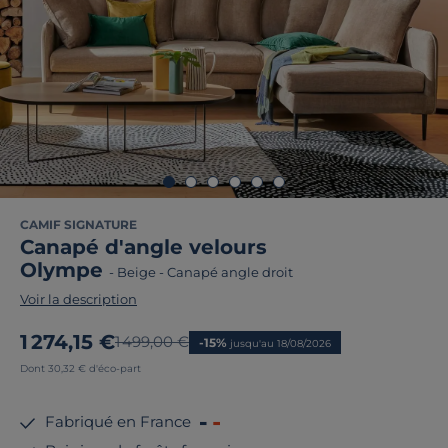
CAMIF SIGNATURE
Canapé d'angle velours
Olympe
-
Beige
-
Canapé angle droit
Voir la description
Nouveau prix
1 274,15 €
Ancien prix
1 499,00 €
-15%
jusqu'au 18/08/2026
Dont 30,32 € d'éco-part
Fabriqué en France