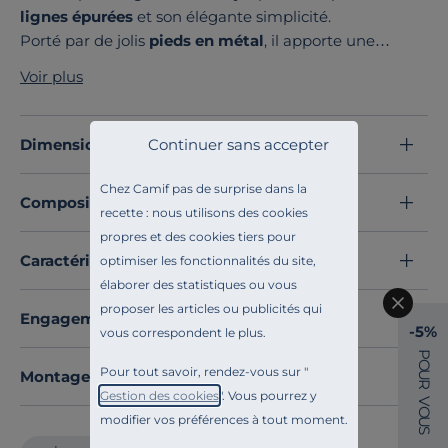
lignes épurées
et son élégante simplicité.
Porté par de jolis
pieds en métal
, il apporte une
touche de modernité tout en restant parfaitement
Voir plus
adapté à tous les styles d'intérieur.
Revêtu d'un
tissu velours
aux teintes neutres, il
trouvera aisément sa place dans votre pièce de vie.
Continuer sans accepter
Dimensions et poids
La collection Olympe offre également plusieurs
configurations : canapé fixe, canapé convertible ou
Chez Camif pas de surprise dans la
Composition et matières
fauteuil assorti.
recette : nous utilisons des cookies
A vous de choisir au gré de vos envies !
propres et des cookies tiers pour
Découvrez toute notre sélection :
Canapés d'angle
Caractéristiques techniques
optimiser les fonctionnalités du site,
élaborer des statistiques ou vous
proposer les articles ou publicités qui
Engagements et traçabilité
-5%
vous correspondent le plus.
P
O
Pour tout savoir, rendez-vous sur "
Montage et conseils d'entretien
U
R
Gestion des cookies
". Vous pourrez y
V
O
modifier vos préférences à tout moment.
U
S