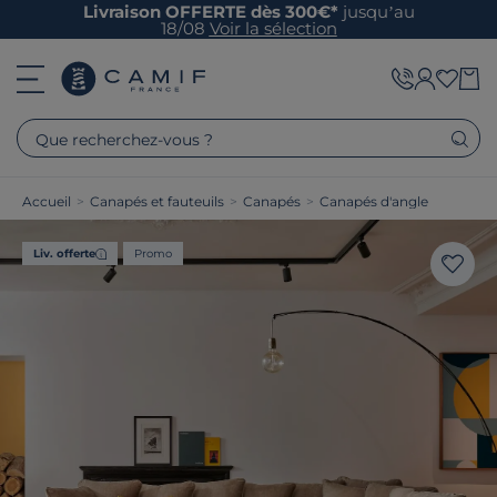
Livraison OFFERTE dès 300€*
jusqu’au
18/08
Voir la sélection
Que recherchez-vous ?
Accueil
>
Canapés et fauteuils
>
Canapés
>
Canapés d'angle
Liv. offerte
Promo