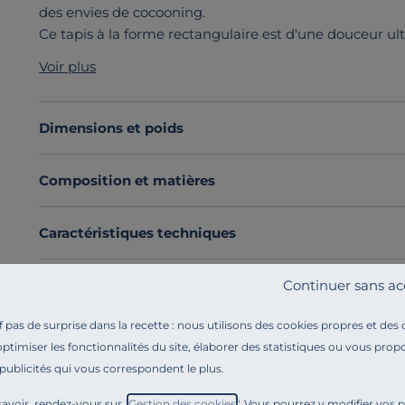
des envies de cocooning.
Ce tapis à la forme rectangulaire est d'une douceur ulti
lignes triangulaires et son air contemporain.
Voir plus
Découvrez toute notre sélection :
Tapis d'intérieur
Dimensions et poids
Composition et matières
Caractéristiques techniques
Continuer sans ac
Engagements et traçabilité
pas de surprise dans la recette : nous utilisons des cookies propres et des
Montage et conseils d'entretien
optimiser les fonctionnalités du site, élaborer des statistiques ou vous propo
 publicités qui vous correspondent le plus.
avoir, rendez-vous sur "
Gestion des cookies
". Vous pourrez y modifier vos 