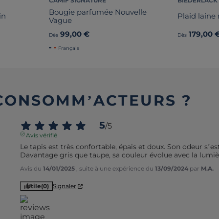
CAMIF SIGNATURE
BIEDERLACK
Bougie parfumée Nouvelle
in
Plaid laine
Vague
99,00 €
179,00 
Dès
Dès
Français
 CONSOMM’ACTEURS ?
5
/
5
Avis vérifié
Le tapis est très confortable, épais et doux. Son odeur s’es
Davantage gris que taupe, sa couleur évolue avec la lumière
Avis du
14/01/2025
, suite à une expérience du
13/09/2024
par
M.A.
Utile
(0)
Signaler