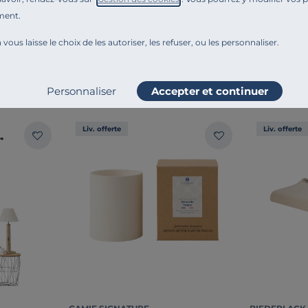
Ajouter au comparateur
ment.
 vous laisse le choix de les autoriser, les refuser, ou les personnaliser.
MBIANCE
Personnaliser
Accepter et continuer
Liv. offerte
Liv. offerte