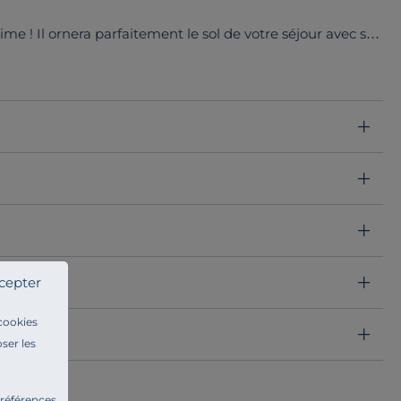
me ! Il ornera parfaitement le sol de votre séjour avec ses
cepter
 cookies
ser les
préférences