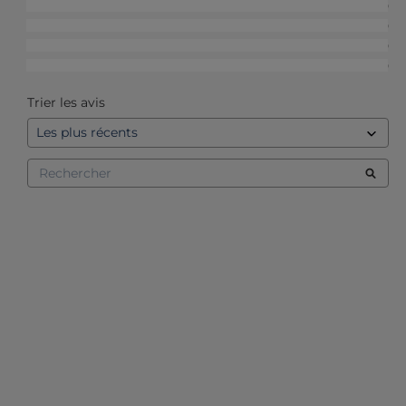
4
étoiles
0
3
étoiles
0
2
étoiles
0
1
étoile
0
Trier les avis