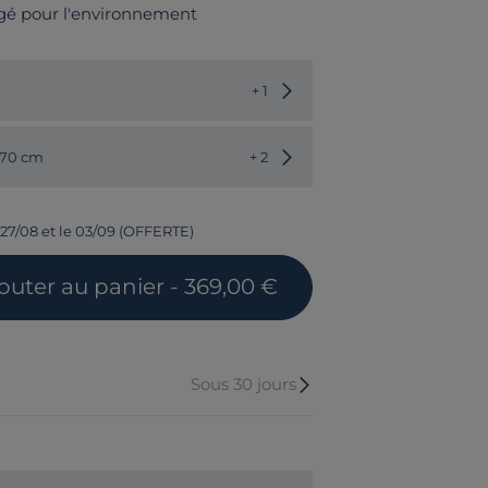
gé pour l'environnement
Choisir une autre couleur
+ 1
Choisir une autre dimension
170 cm
+ 2
 27/08 et le 03/09 (OFFERTE)
jouter
au panier
- 369,00 €
Sous 30 jours