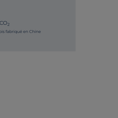
A
 CO
2
is fabriqué en Chine