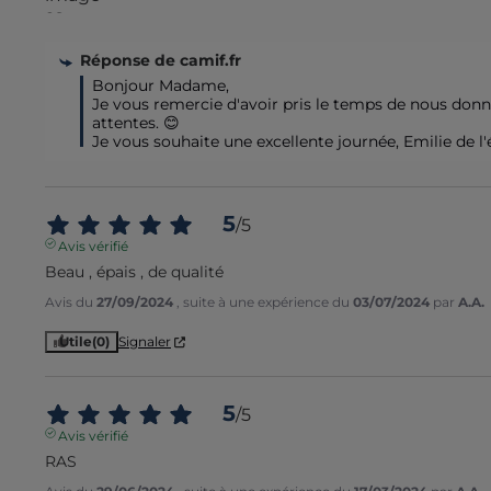
Réponse de
camif.fr
Bonjour Madame,

Je vous remercie d'avoir pris le temps de nous donner
attentes. 😊

Je vous souhaite une excellente journée, Emilie de l
5
/
5
Avis vérifié
Beau , épais , de qualité
Avis du
27/09/2024
, suite à une expérience du
03/07/2024
par
A.A.
Utile
(0)
Signaler
5
/
5
Avis vérifié
RAS