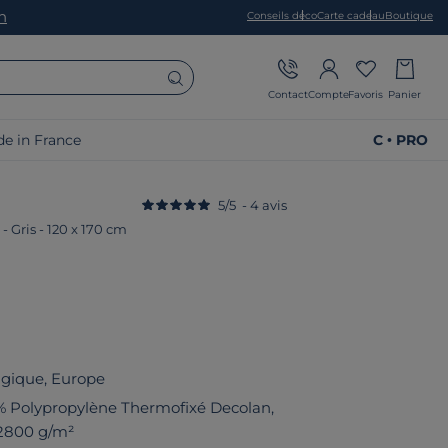
on
Conseils déco
Carte cadeau
Boutique
Contact
Compte
Favoris
Panier
e in France
C • PRO
5
/
5
-
4
avis
a
-
Gris
-
120 x 170 cm
lgique, Europe
% Polypropylène Thermofixé Decolan,
 2800 g/m²