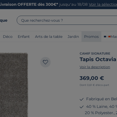
Livraison OFFERTE dès 300€*
jusqu’au 18/08
Voir la sélecti
rque
Que recherchez-vous ?
Déco
Enfant
Arts de la table
Jardin
Promos
Mad
CAMIF SIGNATURE
Tapis Octavi
Voir la description
369,00 €
Dont 0,61 € d'éco-part
Fabriqué en Be
40 % Laine, 40 
20 % Polyester.,