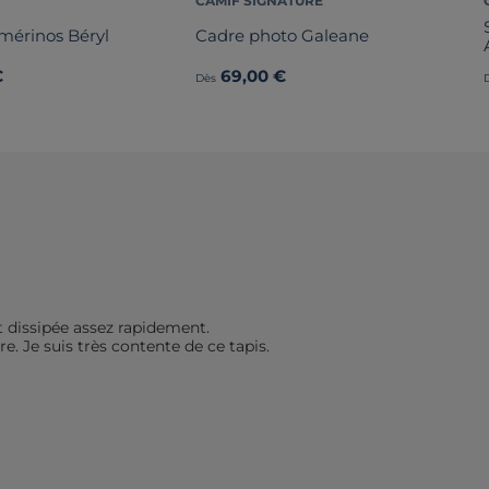
CAMIF SIGNATURE
 mérinos Béryl
Cadre photo Galeane
€
69,00 €
Dès
t dissipée assez rapidement. 

. Je suis très contente de ce tapis.