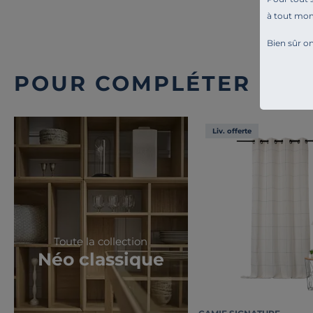
à tout mo
Bien sûr on
POUR COMPLÉTER L'A
Liv. offerte
Toute la collection
Néo classique