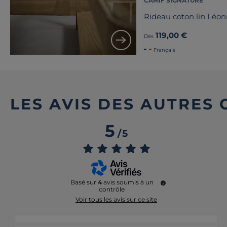
CAMIF SIGNATURE
Rideau coton lin Léon
119,00 €
Dès
Français
LES AVIS DES AUTRES
5
/
5
Basé sur
4
avis soumis à un
contrôle
Voir tous les avis sur ce site
5
étoiles
4