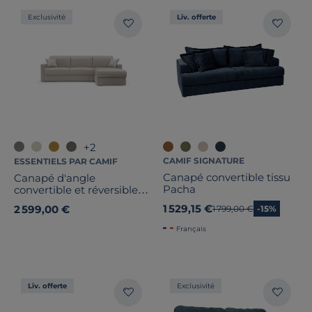
Exclusivité
Liv. offerte
+2
CAMIF SIGNATURE
ESSENTIELS PAR CAMIF
Canapé convertible tissu
Canapé d'angle
Pacha
convertible et réversible
tissu déhoussable Aubin
1 529,15 €
2 599,00 €
Ancien prix
1 799,00 €
-15%
Français
Liv. offerte
Exclusivité