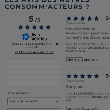
CONSOMM’ACTEURS ?
5
5
/
/
5
Avis vérifié
très belle finition

livraison pas 2 personnes 
compétantes et soigneus
Basé sur
2
avis soumis à un
Avis du
06/05/2025
, suite à 
contrôle
expérience du
03/02/2025
par
Clémence A.
Voir tous les avis sur ce site
Utile
(0)
Signaler
5
étoiles
2
4
étoiles
0
3
étoiles
0
5
/
2
étoiles
0
Avis vérifié
1
étoile
0
Bon produit
Trier les avis
Avis du
22/03/2022
, suite à u
expérience du
01/01/2022
par
A.A.
Utile
(0)
Signaler