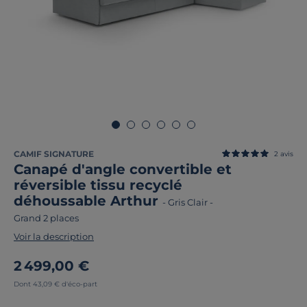
CAMIF SIGNATURE
2
avis
Canapé d'angle convertible et
réversible tissu recyclé
déhoussable Arthur
-
Gris Clair
-
Grand 2 places
Voir la description
2 499,00 €
Dont 43,09 € d'éco-part