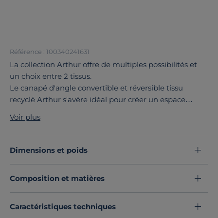
Référence : 100340241631
La collection Arthur offre de multiples possibilités et
un choix entre 2 tissus.
Le canapé d'angle convertible et réversible tissu
recyclé Arthur s'avère idéal pour créer un espace
détente chaleureux. Ses accoudoirs fins et élégants lui
Voir plus
confèrent une impression de légèreté.
Vous apprécierez son excellent confort d’assise.
La collection Arthur est déclinée en canapé grand 2
Dimensions et poids
places, 3 places et grand 3 places, fixe ou convertible,
en canapé d'angle fixe et réversible, en canapé d'angle
Composition et matières
réversible. Tous les modèles sont disponibles en tissu
ou tissu recyclé.
Découvrez toute notre sélection :
Canapés convertibles
Caractéristiques techniques