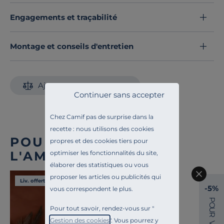
Engagements et traçabilité
Montage et conseils d'entretien
Ajouter au comparateur
Continuer sans accepter
Chez Camif pas de surprise dans la
recette : nous utilisons des cookies
POUR COMPLÉTER
propres et des cookies tiers pour
L'AMBIANCE
optimiser les fonctionnalités du site,
élaborer des statistiques ou vous
proposer les articles ou publicités qui
Liv. offerte
-5%
vous correspondent le plus.
P
O
Pour tout savoir, rendez-vous sur "
U
R
Gestion des cookies
". Vous pourrez y
V