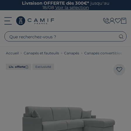
Livraison OFFERTE dès 300€*
jusqu’au
18/08
Voir la sélection
Que recherchez-vous ?
Accueil
>
Canapés et fauteuils
>
Canapés
>
Canapés convertibles
Liv. offerte
Exclusivité