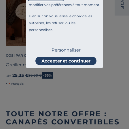
O
modifier vos préférences à tout moment.
U
S
Bien sûr on vous laisse le choix de les
autoriser, les refuser, ou les
personnaliser.
Personnaliser
COSI PAR CAMIF
Accepter et continuer
Oreiller moelleux coton bio
25,35 €
Ancien prix
39,00 €
-35%
Dès
Français
TOUTE NOTRE OFFRE :
CANAPÉS CONVERTIBLES