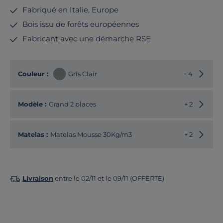
Fabriqué en Italie, Europe
Bois issu de forêts européennes
Fabricant avec une démarche RSE
Choisir
Couleur :
Gris Clair
+ 4
Choisir
Modèle :
Grand 2 places
+ 2
Matelas :
Matelas Mousse 30Kg/m3
+ 2
Livraison
entre le 02/11 et le 09/11 (OFFERTE)