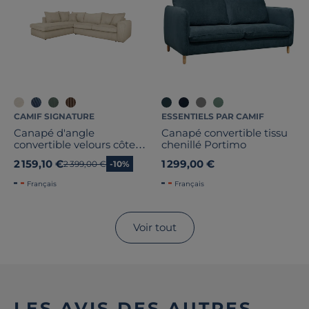
CAMIF SIGNATURE
ESSENTIELS PAR CAMIF
Canapé d'angle
Canapé convertible tissu
convertible velours côtelé
chenillé Portimo
Otto
2 159,10 €
1 299,00 €
Ancien prix
2 399,00 €
-10%
Français
Français
Voir tout
LES AVIS DES AUTRES