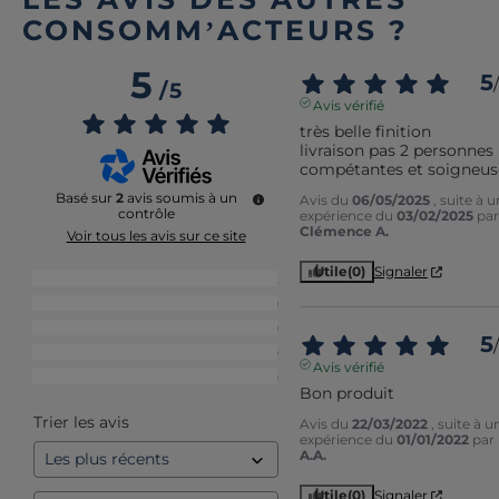
CONSOMM’ACTEURS ?
5
5
/
/
5
Avis vérifié
très belle finition

livraison pas 2 personnes 
compétantes et soigneus
Basé sur
2
avis soumis à un
Avis du
06/05/2025
, suite à 
contrôle
expérience du
03/02/2025
par
Clémence A.
Voir tous les avis sur ce site
Utile
(0)
Signaler
5
étoiles
2
4
étoiles
0
3
étoiles
0
5
/
2
étoiles
0
Avis vérifié
1
étoile
0
Bon produit
Trier les avis
Avis du
22/03/2022
, suite à u
expérience du
01/01/2022
par
A.A.
Utile
(0)
Signaler