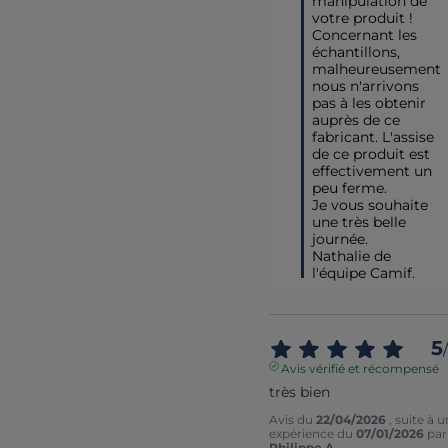
manipulation de 
votre produit ! 

Concernant les 
échantillons, 
malheureusement 
nous n'arrivons 
pas à les obtenir 
auprès de ce 
fabricant. L'assise 
de ce produit est 
effectivement un 
peu ferme.

Je vous souhaite 
une très belle 
journée.

Nathalie de 
l'équipe Camif.
5
/
Avis vérifié et récompensé
très bien
Avis du
22/04/2026
, suite à 
expérience du
07/01/2026
par
Philippe A.