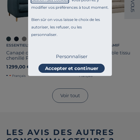
V
O
modifier vos préférences à tout moment.
U
S
Bien sûr on vous laisse le choix de les
autoriser, les refuser, ou les
personnaliser.
ESSENTIELS PAR CAMIF
ESSENTIELS PAR CAMIF
Canapé convertible tissu
Canapé convertible tissu
Personnaliser
chenillé Portimo
Portimo
1 299,00 €
1 299,00 €
Accepter et continuer
Français
Français
Voir tout
LES AVIS DES AUTRES