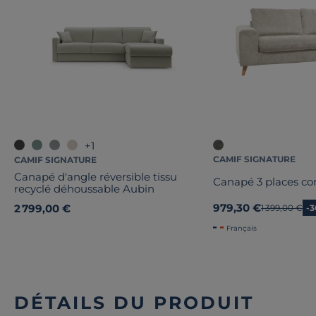
+1
CAMIF SIGNATURE
CAMIF SIGNATURE
Canapé d'angle réversible tissu
Canapé 3 places con
recyclé déhoussable Aubin
979,30 €
2 799,00 €
Ancien prix
1 399,00 €
-
Français
DÉTAILS DU PRODUIT