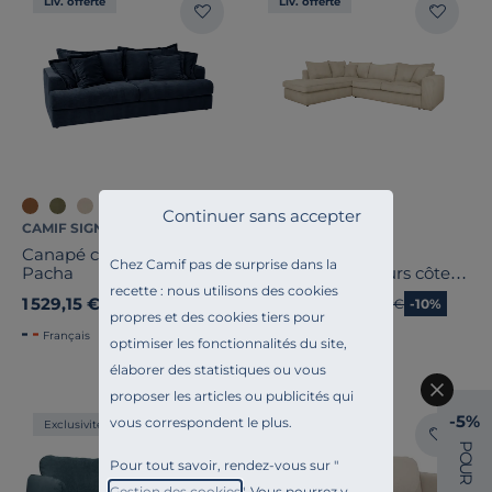
Liv. offerte
Liv. offerte
Continuer sans accepter
CAMIF SIGNATURE
CAMIF SIGNATURE
Canapé convertible tissu
Canapé d'angle
Chez Camif pas de surprise dans la
Pacha
convertible velours côtelé
Otto
recette : nous utilisons des cookies
1 529,15 €
2 159,10 €
Ancien prix
1 799,00 €
-15%
Ancien prix
2 399,00 €
-10%
propres et des cookies tiers pour
Français
Français
optimiser les fonctionnalités du site,
élaborer des statistiques ou vous
proposer les articles ou publicités qui
-5%
vous correspondent le plus.
Exclusivité
Exclusivité
P
O
Pour tout savoir, rendez-vous sur "
U
R
Gestion des cookies
". Vous pourrez y