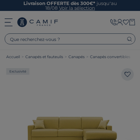
Livraison OFFERTE dès 300€*
jusqu’au
18/08
Voir la sélection
Que recherchez-vous ?
Accueil
>
Canapés et fauteuils
>
Canapés
>
Canapés convertibles
Exclusivité