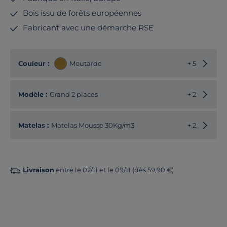
Bois issu de forêts européennes
Fabricant avec une démarche RSE
Choisir
Couleur :
Moutarde
+ 5
Choisir
Modèle :
Grand 2 places
+ 2
Matelas :
Matelas Mousse 30Kg/m3
+ 2
Livraison
entre le 02/11 et le 09/11 (dès 59,90 €)