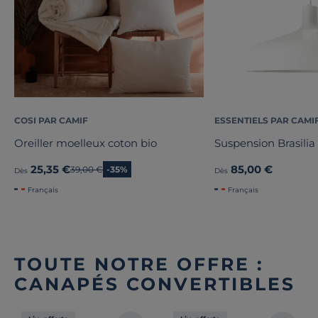
COSI PAR CAMIF
ESSENTIELS PAR CAMI
Oreiller moelleux coton bio
Suspension Brasilia
25,35 €
85,00 €
Ancien prix
39,00 €
-35%
Dès
Dès
Français
Français
TOUTE NOTRE OFFRE :
CANAPÉS CONVERTIBLES