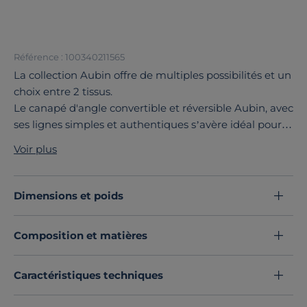
Référence : 100340211565
La collection Aubin offre de multiples possibilités et un
choix entre 2 tissus.
Le canapé d'angle convertible et réversible Aubin, avec
ses lignes simples et authentiques s’avère idéal pour
créer un espace détente chaleureux.
Voir plus
Vous apprécierez son excellent confort d’assise.
La collection Aubin est déclinée en canapé grand 2
places, 3 places et grand 3 places, fixe ou convertible,
Dimensions et poids
en canapé d'angle fixe et réversible, en canapé d'angle
réversible. Tous les modèles sont disponibles en tissu
Composition et matières
ou tissu recyclé.
Découvrez toute notre sélection :
Canapés convertibles
Caractéristiques techniques