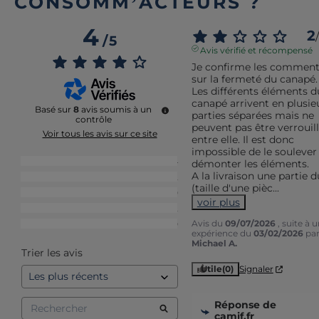
CONSOMM’ACTEURS ?
4
2
/
/
5
Avis vérifié et récompensé
Je confirme les commenta
sur la fermeté du canapé. 
Les différents éléments du
canapé arrivent en plusieu
Basé sur
8
avis soumis à un
parties séparées mais ne 
contrôle
peuvent pas être verrouill
Voir tous les avis sur ce site
entre elle. Il est donc 
impossible de le soulever 
5
étoiles
4
démonter les éléments.

A la livraison une partie du
4
étoiles
2
(taille d'une pièc
...
3
étoiles
0
voir plus
2
étoiles
2
Avis du
09/07/2026
, suite à 
1
étoile
0
expérience du
03/02/2026
pa
Michael A.
Trier les avis
Utile
(0)
Signaler
Réponse de
camif.fr