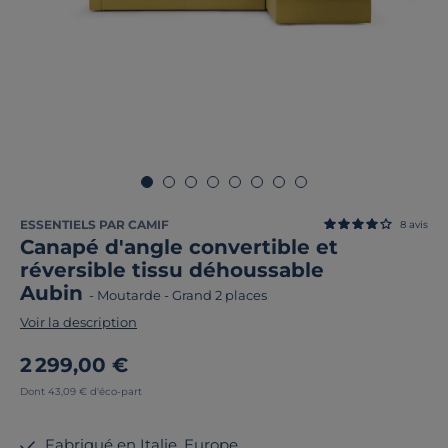
ESSENTIELS PAR CAMIF
8
avis
Canapé d'angle convertible et
réversible tissu déhoussable
Aubin
-
Moutarde
-
Grand 2 places
Voir la description
2 299,00 €
Dont 43,09 € d'éco-part
Fabriqué en Italie, Europe