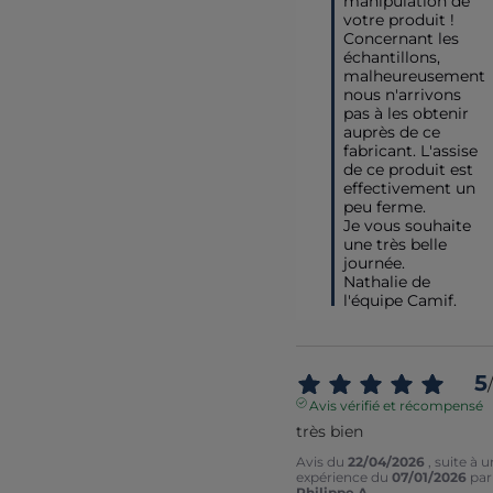
manipulation de 
votre produit ! 

Concernant les 
échantillons, 
malheureusement 
nous n'arrivons 
pas à les obtenir 
auprès de ce 
fabricant. L'assise 
de ce produit est 
effectivement un 
peu ferme.

Je vous souhaite 
une très belle 
journée.

Nathalie de 
l'équipe Camif.
5
/
Avis vérifié et récompensé
très bien
Avis du
22/04/2026
, suite à 
expérience du
07/01/2026
par
Philippe A.