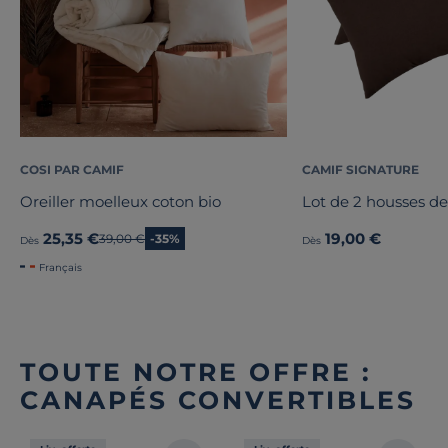
COSI PAR CAMIF
CAMIF SIGNATURE
Oreiller moelleux coton bio
Lot de 2 housses de 
25,35 €
19,00 €
Ancien prix
39,00 €
-35%
Dès
Dès
Français
TOUTE NOTRE OFFRE :
CANAPÉS CONVERTIBLES