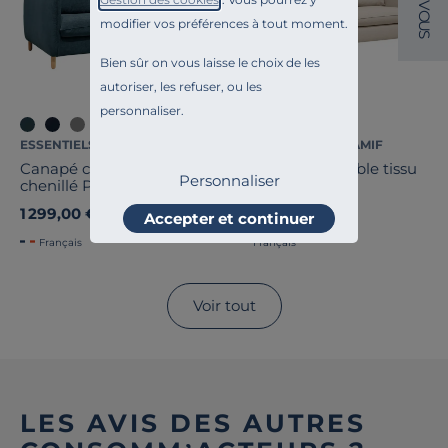
V
O
modifier vos préférences à tout moment.
U
S
Bien sûr on vous laisse le choix de les
autoriser, les refuser, ou les
personnaliser.
ESSENTIELS PAR CAMIF
ESSENTIELS PAR CAMIF
Canapé convertible tissu
Canapé convertible tissu
Personnaliser
chenillé Portimo
Portimo
1 299,00 €
1 299,00 €
Accepter et continuer
Français
Français
Voir tout
LES AVIS DES AUTRES