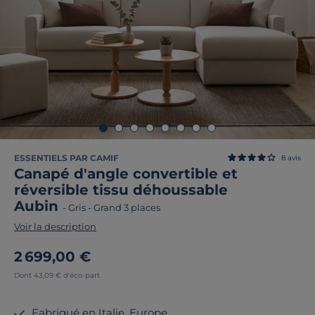
ESSENTIELS PAR CAMIF
8
avis
Canapé d'angle convertible et
réversible tissu déhoussable
Aubin
-
Gris
-
Grand 3 places
Voir la description
2 699,00 €
Dont 43,09 € d'éco-part
Fabriqué en Italie, Europe