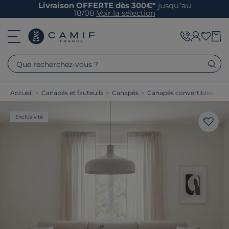
Livraison OFFERTE dès 300€*
jusqu’au
18/08
Voir la sélection
Que recherchez-vous ?
Accueil
>
Canapés et fauteuils
>
Canapés
>
Canapés convertibles
Exclusivité