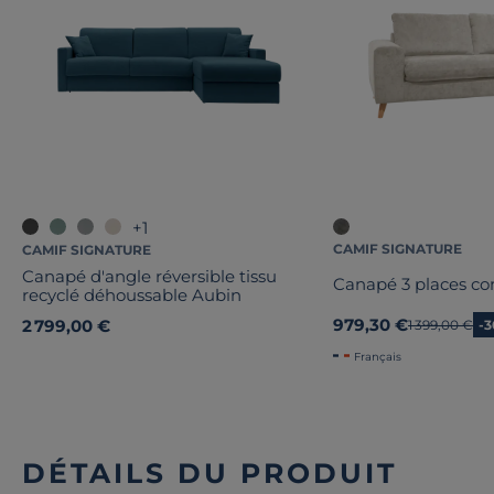
+1
CAMIF SIGNATURE
CAMIF SIGNATURE
Canapé d'angle réversible tissu
Canapé 3 places con
recyclé déhoussable Aubin
979,30 €
2 799,00 €
Ancien prix
1 399,00 €
-
Français
DÉTAILS DU PRODUIT