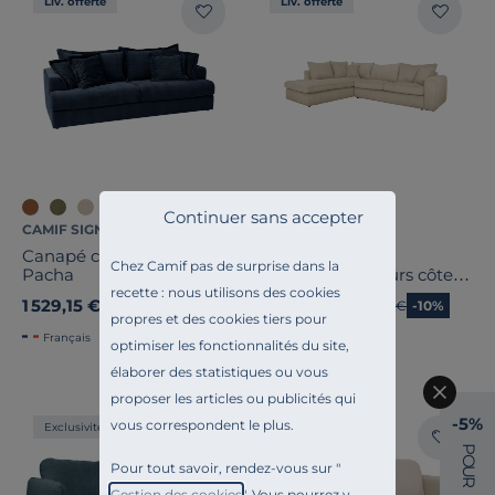
Liv. offerte
Liv. offerte
Continuer sans accepter
CAMIF SIGNATURE
CAMIF SIGNATURE
Canapé convertible tissu
Canapé d'angle
Chez Camif pas de surprise dans la
Pacha
convertible velours côtelé
Otto
recette : nous utilisons des cookies
1 529,15 €
2 159,10 €
Ancien prix
1 799,00 €
-15%
Ancien prix
2 399,00 €
-10%
propres et des cookies tiers pour
Français
Français
optimiser les fonctionnalités du site,
élaborer des statistiques ou vous
proposer les articles ou publicités qui
-5%
vous correspondent le plus.
Exclusivité
Exclusivité
P
O
Pour tout savoir, rendez-vous sur "
U
R
Gestion des cookies
". Vous pourrez y