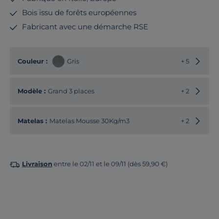
Bois issu de forêts européennes
Fabricant avec une démarche RSE
Choisir
Couleur :
Gris
+ 5
Choisir
Modèle :
Grand 3 places
+ 2
Matelas :
Matelas Mousse 30Kg/m3
+ 2
Livraison
entre le 02/11 et le 09/11 (dès 59,90 €)