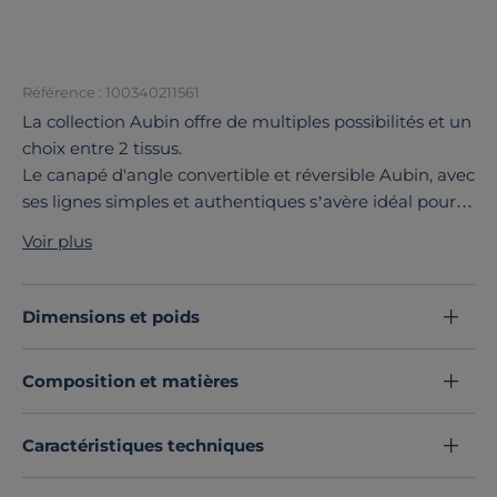
Référence : 100340211561
La collection Aubin offre de multiples possibilités et un
choix entre 2 tissus.
Le canapé d'angle convertible et réversible Aubin, avec
ses lignes simples et authentiques s’avère idéal pour
créer un espace détente chaleureux.
Voir plus
Vous apprécierez son excellent confort d’assise.
La collection Aubin est déclinée en canapé grand 2
places, 3 places et grand 3 places, fixe ou convertible,
Dimensions et poids
en canapé d'angle fixe et réversible, en canapé d'angle
réversible. Tous les modèles sont disponibles en tissu
Composition et matières
ou tissu recyclé.
Découvrez toute notre sélection :
Canapés convertibles
Caractéristiques techniques