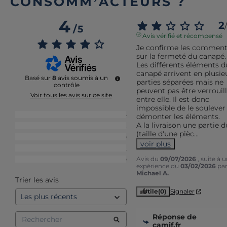
CONSOMM’ACTEURS ?
4
2
/
/
5
Avis vérifié et récompensé
Je confirme les commenta
sur la fermeté du canapé. 
Les différents éléments du
canapé arrivent en plusieu
Basé sur
8
avis soumis à un
parties séparées mais ne 
contrôle
peuvent pas être verrouill
Voir tous les avis sur ce site
entre elle. Il est donc 
impossible de le soulever 
5
étoiles
4
démonter les éléments.

A la livraison une partie du
4
étoiles
2
(taille d'une pièc
...
3
étoiles
0
voir plus
2
étoiles
2
Avis du
09/07/2026
, suite à 
1
étoile
0
expérience du
03/02/2026
pa
Michael A.
Trier les avis
Utile
(0)
Signaler
Réponse de
camif.fr