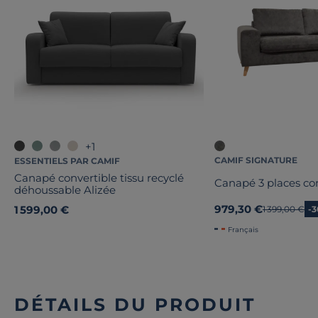
+1
CAMIF SIGNATURE
ESSENTIELS PAR CAMIF
Canapé convertible tissu recyclé
Canapé 3 places con
déhoussable Alizée
979,30 €
1 599,00 €
Ancien prix
1 399,00 €
-
Français
DÉTAILS DU PRODUIT