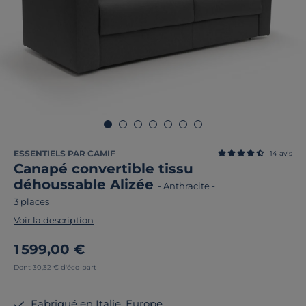
ESSENTIELS PAR CAMIF
14
avis
Canapé convertible tissu
déhoussable Alizée
-
Anthracite
-
3 places
Voir la description
1 599,00 €
Dont 30,32 € d'éco-part
Fabriqué en Italie, Europe