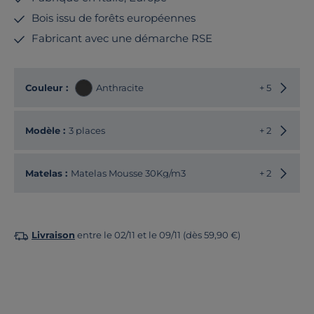
Bois issu de forêts européennes
Fabricant avec une démarche RSE
Choisir
Couleur :
Anthracite
+ 5
Choisir
Modèle :
3 places
+ 2
Matelas :
Matelas Mousse 30Kg/m3
+ 2
Livraison
entre le 02/11 et le 09/11 (dès 59,90 €)