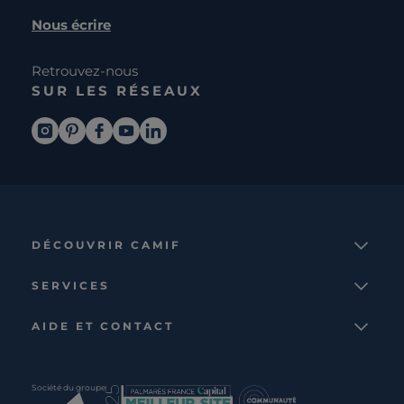
Nous écrire
Retrouvez-nous
SUR LES RÉSEAUX
DÉCOUVRIR CAMIF
La marque
SERVICES
Notre mission
Services et avantages
Nos collections
AIDE ET CONTACT
Comparateur
Le catalogue
Nous contacter
Cagnotte fidélité
Le blog
Suivre votre commande
Carte cadeau Camif
Société du groupe
Boutique
Aide et foire aux questions