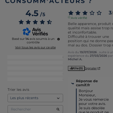
CONSOMM’ACTEURS ?
4.5
3
/
/
5
Avis vérifié
Belle apparence, produit d
qualité mais assise trop ra
et inconfortable.

Difficulté à trouver une 
Basé sur
14
avis soumis à un
position qui ne donne pas
contrôle
mal au dos. Dossier trop 
Voir tous les avis sur ce site
Avis du
19/07/2026
, suite à u
expérience du
27/03/2026
par
5
étoiles
9
Michel A.
4
étoiles
3
3
étoiles
2
Utile
(0)
Signaler
2
étoiles
0
1
étoile
0
Réponse de
camif.fr
Trier les avis
Bonjour 
Monsieur,

Je vous remercie 
pour votre avis. 
Je suis désolée 
que le produit ne 