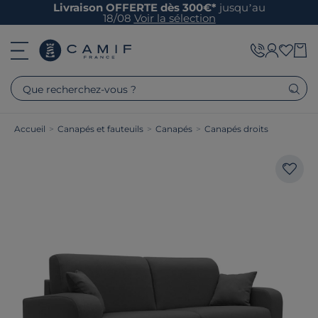
Livraison OFFERTE dès 300€*
jusqu’au
18/08
Voir la sélection
Que recherchez-vous ?
Accueil
>
Canapés et fauteuils
>
Canapés
>
Canapés droits