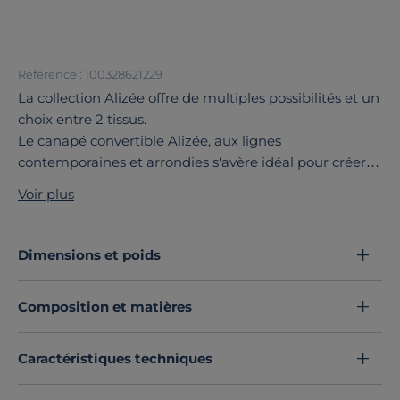
Référence : 100328621229
La collection Alizée offre de multiples possibilités et un
choix entre 2 tissus.
Le canapé convertible Alizée, aux lignes
contemporaines et arrondies s'avère idéal pour créer
un espace détente et chaleureux.
Voir plus
Vous apprécierez son excellent confort d’assise.
La collection Alizée est déclinée en canapé grand 2
places, 3 places et grand 3 places, fixe ou convertible,
Dimensions et poids
en canapé d'angle fixe et réversible, en canapé d'angle
réversible. Tous les modèles sont disponibles en tissu
Composition et matières
ou tissu recyclé.
Découvrez toute notre sélection :
Canapés droits
Caractéristiques techniques