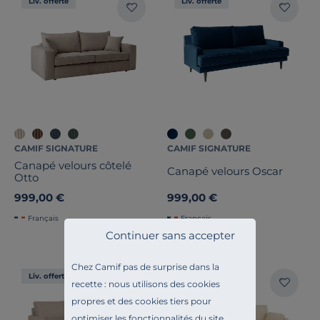
Liv. offerte
Liv. offerte
CAMIF SIGNATURE
CAMIF SIGNATURE
Canapé velours côtelé
Canapé velours Oscar
Otto
999,00 €
999,00 €
Français
Français
Continuer sans accepter
Chez Camif pas de surprise dans la
Liv. offerte
Liv. offerte
recette : nous utilisons des cookies
propres et des cookies tiers pour
optimiser les fonctionnalités du site,