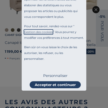
élaborer des statistiques ou vous
proposer les articles ou publicités qui
-5%
vous correspondent le plus.
P
O
Pour tout savoir, rendez-vous sur "
U
R
Gestion des cookies
". Vous pourrez y
V
CAMIF SIGNATURE
CAMIF SIGNATURE
O
modifier vos préférences à tout moment.
U
Canapé tissu coton
S
Canapé tissu Merlin
déhoussable Marbella
Bien sûr on vous laisse le choix de les
1 199,00 €
799,20 €
Ancien prix
999,00 €
-20%
autoriser, les refuser, ou les
Français
Français
personnaliser.
Voir tout
Personnaliser
Accepter et continuer
LES AVIS DES AUTRES