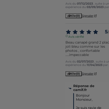
Avis du
07/12/2023
, suite à u
expérience du
03/09/2023
pa
Utile
(0)
Signaler
5
/
Avis vérifié
Beau canapé grand 2 place
joli bleu comme sur les 
photos , confortable 
.....impeccable
Avis du
02/07/2023
, suite à u
expérience du
11/04/2023
par
Utile
(0)
Signaler
Réponse de
camif.fr
Bonjour 
Monsieur,

Je suis ravie de 