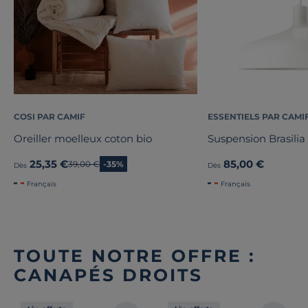
COSI PAR CAMIF
ESSENTIELS PAR CAMI
Oreiller moelleux coton bio
Suspension Brasilia
25,35 €
85,00 €
Ancien prix
39,00 €
-35%
Dès
Dès
Français
Français
TOUTE NOTRE OFFRE :
CANAPÉS DROITS