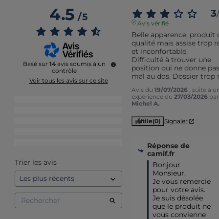
4.5
3
/
/
5
Avis vérifié
Belle apparence, produit d
qualité mais assise trop ra
et inconfortable.

Difficulté à trouver une 
Basé sur
14
avis soumis à un
position qui ne donne pas
contrôle
mal au dos. Dossier trop 
Voir tous les avis sur ce site
Avis du
19/07/2026
, suite à u
expérience du
27/03/2026
par
5
étoiles
9
Michel A.
4
étoiles
3
3
étoiles
2
Utile
(0)
Signaler
2
étoiles
0
1
étoile
0
Réponse de
camif.fr
Trier les avis
Bonjour 
Monsieur,

Je vous remercie 
pour votre avis. 
Je suis désolée 
que le produit ne 
vous convienne 