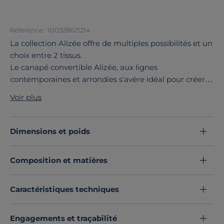
Référence : 100328621214
La collection Alizée offre de multiples possibilités et un
choix entre 2 tissus.
Le canapé convertible Alizée, aux lignes
contemporaines et arrondies s'avère idéal pour créer
un espace détente et chaleureux.
Voir plus
Vous apprécierez son excellent confort d’assise.
La collection Alizée est déclinée en canapé grand 2
places, 3 places et grand 3 places, fixe ou convertible,
Dimensions et poids
en canapé d'angle fixe et réversible, en canapé d'angle
réversible. Tous les modèles sont disponibles en tissu
Composition et matières
ou tissu recyclé.
Découvrez toute notre sélection :
Canapés droits
Caractéristiques techniques
Engagements et traçabilité