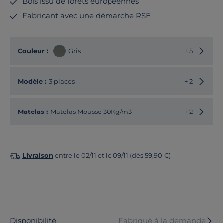
Bois issu de forêts européennes
Fabricant avec une démarche RSE
Choisir
Couleur :
Gris
+ 5
Choisir
Modèle :
3 places
+ 2
Matelas :
Matelas Mousse 30Kg/m3
+ 2
Livraison
entre le 02/11 et le 09/11 (dès 59,90 €)
Disponibilité
Fabriqué à la demande