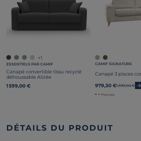
+1
CAMIF SIGNATURE
ESSENTIELS PAR CAMIF
Canapé convertible tissu recyclé
Canapé 3 places con
déhoussable Alizée
979,30 €
1 599,00 €
Ancien prix
1 399,00 €
-
Français
DÉTAILS DU PRODUIT