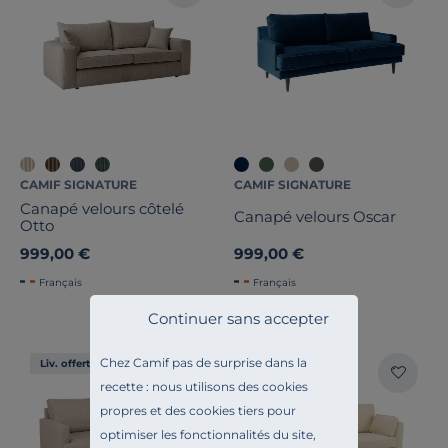
CAMIF SIGNATURE
CAMIF SIGNATURE
Canapé velours côtelé
Canapé velours Oscar
Otto
999,00 €
999,00 €
Français
Français
Continuer sans accepter
Chez Camif pas de surprise dans la
Liv. offerte
Liv. offerte
recette : nous utilisons des cookies
propres et des cookies tiers pour
optimiser les fonctionnalités du site,