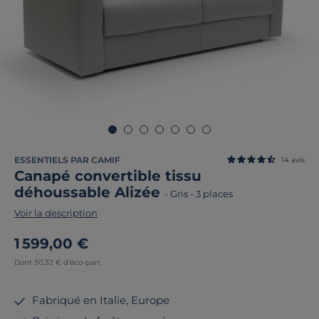
ESSENTIELS PAR CAMIF
14
avis
Canapé convertible tissu
déhoussable Alizée
-
Gris
-
3 places
Voir la description
1 599,00 €
Dont 30,32 € d'éco-part
Fabriqué en Italie, Europe