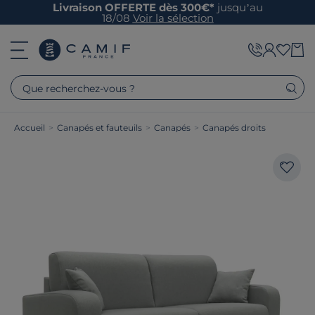
Livraison OFFERTE dès 300€*
jusqu’au
18/08
Voir la sélection
Que recherchez-vous ?
Accueil
>
Canapés et fauteuils
>
Canapés
>
Canapés droits