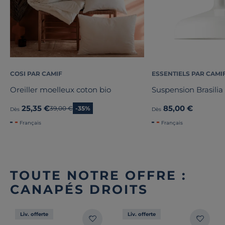
COSI PAR CAMIF
ESSENTIELS PAR CAMI
Oreiller moelleux coton bio
Suspension Brasilia
25,35 €
85,00 €
Ancien prix
39,00 €
-35%
Dès
Dès
Français
Français
TOUTE NOTRE OFFRE :
CANAPÉS DROITS
Liv. offerte
Liv. offerte