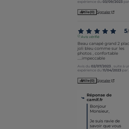
expérience du
03/09/2023
pa
Utile
(0)
Signaler
5
/
Avis vérifié
Beau canapé grand 2 place
joli bleu comme sur les 
photos , confortable 
.....impeccable
Avis du
02/07/2023
, suite à u
expérience du
11/04/2023
par
Utile
(0)
Signaler
Réponse de
camif.fr
Bonjour 
Monsieur,

Je suis ravie de 
savoir que vous 