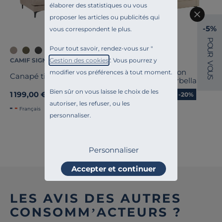
élaborer des statistiques ou vous
proposer les articles ou publicités qui
-5%
vous correspondent le plus.
P
O
Pour tout savoir, rendez-vous sur "
U
R
Gestion des cookies
". Vous pourrez y
CAMIF SIGNATURE
CAMIF SIGNATURE
V
O
Canapé tissu coton
modifier vos préférences à tout moment.
U
Canapé tissu Merlin
S
déhoussable Marbella
Bien sûr on vous laisse le choix de les
1 199,00 €
799,20 €
Ancien prix
999,00 €
-20%
autoriser, les refuser, ou les
Français
Français
personnaliser.
Voir tout
Personnaliser
Accepter et continuer
LES AVIS DES AUTRES
CONSOMM’ACTEURS ?