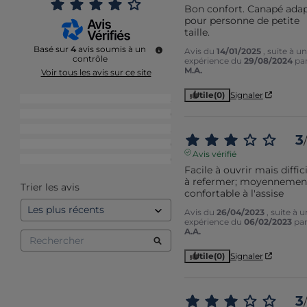
Bon confort. Canapé adap
pour personne de petite 
taille.
Basé sur
4
avis soumis à un
Avis du
14/01/2025
, suite à u
contrôle
expérience du
29/08/2024
pa
M.A.
Voir tous les avis sur ce site
Utile
(0)
Signaler
5
étoiles
2
4
étoiles
0
3
étoiles
2
3
/
2
étoiles
0
Avis vérifié
1
étoile
0
Facile à ouvrir mais diffici
à refermer; moyennement
Trier les avis
confortable à l'assise
Avis du
26/04/2023
, suite à 
expérience du
06/02/2023
pa
A.A.
Utile
(0)
Signaler
3
/