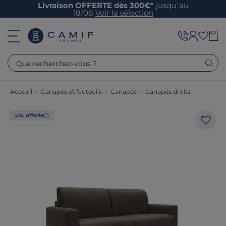
Livraison OFFERTE dès 300€*
jusqu’au
18/08
Voir la sélection
Que recherchez-vous ?
Accueil
>
Canapés et fauteuils
>
Canapés
>
Canapés droits
Liv. offerte