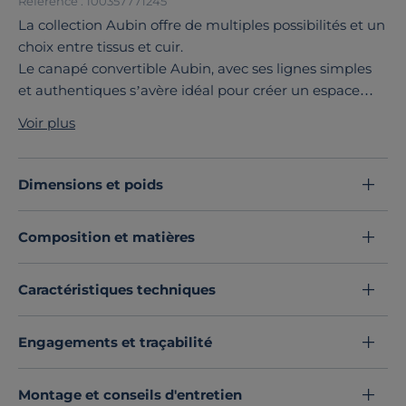
Référence : 100357771245
La collection Aubin offre de multiples possibilités et un
choix entre tissus et cuir.
Le canapé convertible Aubin, avec ses lignes simples
et authentiques s’avère idéal pour créer un espace
détente chaleureux.
Voir plus
Vous apprécierez son excellent confort d’assise.
La collection Aubin est déclinée en canapé grand 2
places, 3 places et grand 3 places, fixe ou convertible,
Dimensions et poids
en canapé d'angle fixe et réversible, en canapé d'angle
réversible. Tous les modèles sont disponibles en tissu,
Composition et matières
tissu recyclé ou cuir.
Découvrez toute notre sélection :
Canapés droits
Caractéristiques techniques
Engagements et traçabilité
Montage et conseils d'entretien