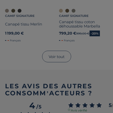
CAMIF SIGNATURE
CAMIF SIGNATURE
Canapé tissu coton
Canapé tissu Merlin
déhoussable Marbella
1 199,00 €
799,20 €
Ancien prix
999,00 €
-20%
Français
Français
Voir tout
LES AVIS DES AUTRES
CONSOMM’ACTEURS ?
4
5
/
/
5
Avis vérifié