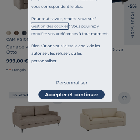
-5%
vous correspondent le plus.
P
O
Pour tout savoir, rendez-vous sur "
U
R
Gestion des cookies
". Vous pourrez y
V
O
modifier vos préférences à tout moment.
U
S
CAMIF SIGNATURE
CAMIF SIGNATURE
Bien sûr on vous laisse le choix de les
Canapé velours côtelé
Canapé velours Oscar
Otto
autoriser, les refuser, ou les
999,00 €
999,00 €
personnaliser.
Français
Français
Personnaliser
Accepter et continuer
Liv. offerte
Liv. offerte