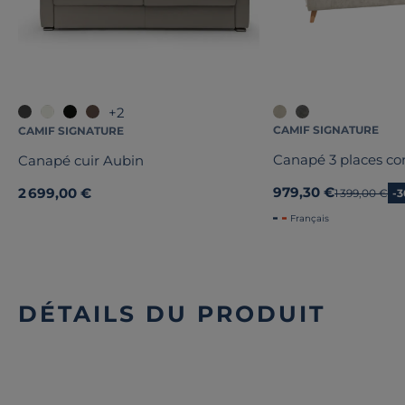
+2
CAMIF SIGNATURE
CAMIF SIGNATURE
Canapé 3 places con
Canapé cuir Aubin
979,30 €
2 699,00 €
Ancien prix
1 399,00 €
-
Français
DÉTAILS DU PRODUIT