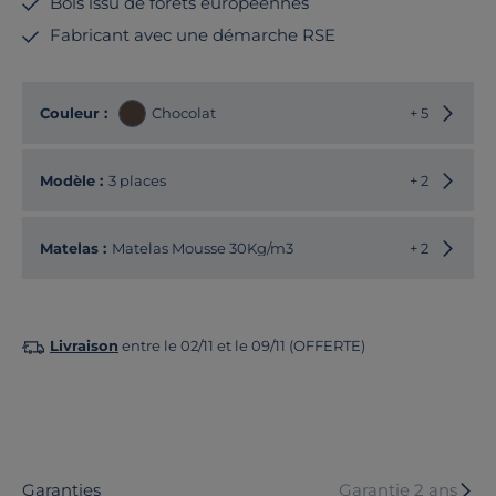
Bois issu de forêts européennes
Fabricant avec une démarche RSE
Choisir
Couleur :
Chocolat
+ 5
Choisir
Modèle :
3 places
+ 2
Matelas :
Matelas Mousse 30Kg/m3
+ 2
Livraison
entre le 02/11 et le 09/11 (OFFERTE)
Garanties
Garantie 2 ans