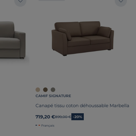
CAMIF SIGNATURE
Canapé tissu coton déhoussable Marbella
719,20 €
Ancien prix
899,00 €
-20%
Français