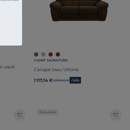
CAMIF SIGNATURE
 vieilli
Canapé tissu Vittoria
1 117,14 €
Ancien prix
1 299,00 €
-14%
Exclusivité