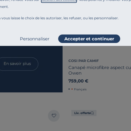
ment.
 vous laisse le choix de les autoriser, les refuser, ou les personnaliser.
Personnaliser
Accepter et continuer
COSI PAR CAMIF
Canapé microfibre aspect cuir
Owen
759,00 €
Français
Liv. offerte