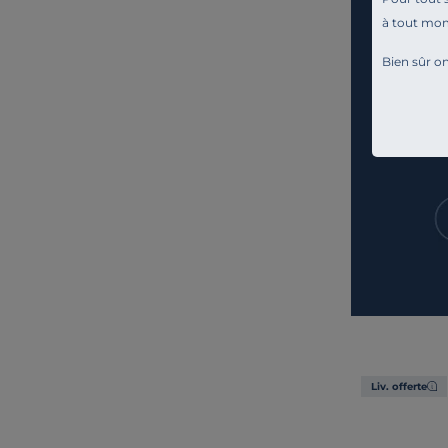
à tout mo
Bien sûr on
Liv. offerte