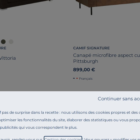
URE
CAMIF SIGNATURE
Canapé microfibre aspect cuir
ittoria
Pittsburgh
899,00 €
Français
Continuer sans ac
Liv. offerte
pas de surprise dans la recette : nous utilisons des cookies propres et des
optimiser les fonctionnalités du site, élaborer des statistiques ou vous propo
 publicités qui vous correspondent le plus.
avoir, rendez-vous sur "
Gestion des cookies
". Vous pourrez y modifier vos 