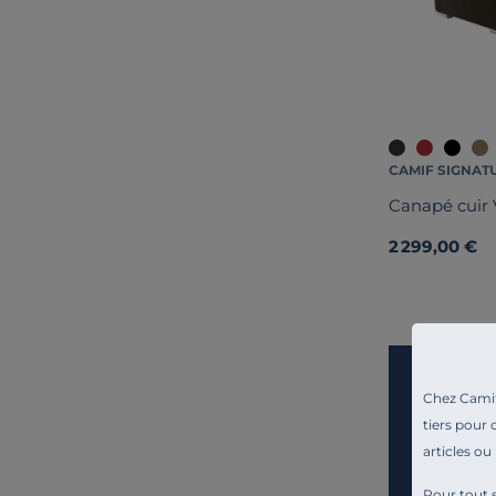
CAMIF SIGNAT
Canapé cuir V
2 299,00 €
Chez Camif 
tiers pour 
articles ou
Pour tout s