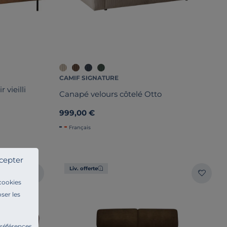
CAMIF SIGNATURE
 vieilli
Canapé velours côtelé Otto
999,00 €
Français
cepter
Liv. offerte
 cookies
ser les
préférences