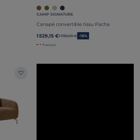
CAMIF SIGNATURE
Canapé convertible tissu Pacha
1 529,15 €
Ancien prix
1 799,00 €
-15%
Français