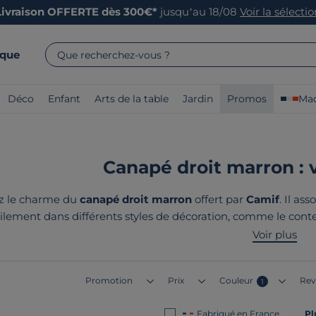
Livraison OFFERTE dès 300€*
jusqu’au 18/08
Voir la sélecti
rque
Que recherchez-vous ?
Déco
Enfant
Arts de la table
Jardin
Promos
Mad
Canapé droit marron : 
z le charme du
canapé droit marron
offert par
Camif
. Il as
cilement dans différents styles de décoration, comme le cont
e qualité, garantissant robustesse et élégance pour embellir
Voir plus
tous
fabriqués en France o
Promotion
Prix
Couleur
Rev
1
Fabriqué en France
Pl