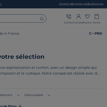
on
Conseils déco
Carte cadeau
Boutique
Contact
Compte
Favoris
Panier
e in France
C • PRO
votre sélection
socie sophistication et confort, avec un design simple qui
emporain et le rustique. Notre canapé est réalisé avec des
 votre salon. Le point commun de nos produits ? Ils sont
u en Europe
!
êtement
Déhoussable
us de filtres