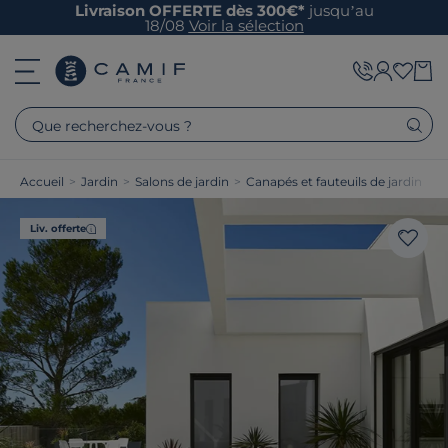
Livraison OFFERTE dès 300€*
jusqu’au
18/08
Voir la sélection
Que recherchez-vous ?
Accueil
>
Jardin
>
Salons de jardin
>
Canapés et fauteuils de jardin
Liv. offerte