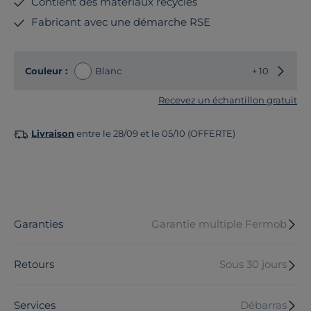
Contient des matériaux recyclés
Fabricant avec une démarche RSE
Choisir
Couleur :
Blanc
+ 10
Recevez un échantillon gratuit
Livraison
entre le 28/09 et le 05/10 (OFFERTE)
Garanties
Garantie multiple Fermob
Retours
Sous 30 jours
Services
Débarras