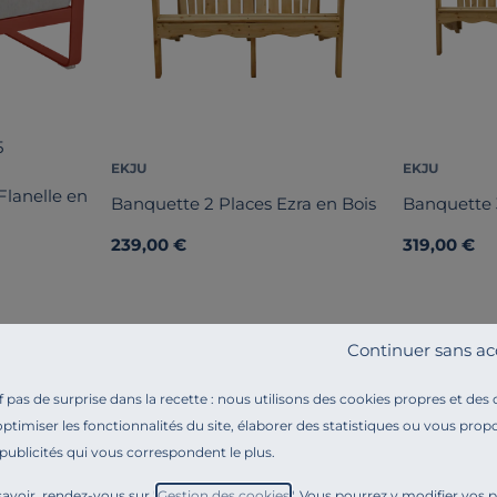
5
EKJU
EKJU
 Flanelle en
Banquette 2 Places Ezra en Bois
Banquette 3
239,00 €
319,00 €
Continuer sans ac
pas de surprise dans la recette : nous utilisons des cookies propres et des
optimiser les fonctionnalités du site, élaborer des statistiques ou vous propo
 publicités qui vous correspondent le plus.
Référence : 100351247956
Profitez d’un moment de détente dans votre jardin gr
avoir, rendez-vous sur "
Gestion des cookies
". Vous pourrez y modifier vos 