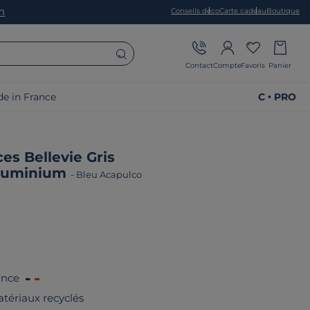
on
Conseils déco
Carte cadeau
Boutique
Contact
Compte
Favoris
Panier
e in France
C • PRO
es Bellevie Gris
Aluminium
-
Bleu Acapulco
ance
tériaux recyclés