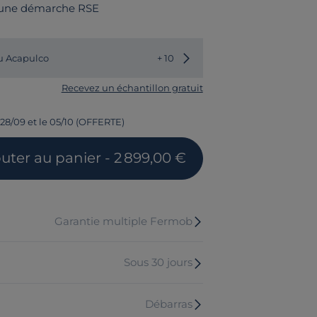
 une démarche RSE
Choisir une autre couleur
u Acapulco
+ 10
Recevez un échantillon gratuit
 28/09 et le 05/10 (OFFERTE)
outer
au panier
- 2 899,00 €
Garantie multiple Fermob
Sous 30 jours
Débarras