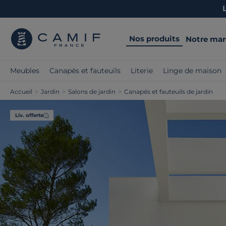
Nos produits
Notre ma
Meubles
Canapés et fauteuils
Literie
Linge de maison
Accueil
>
Jardin
>
Salons de jardin
>
Canapés et fauteuils de jardin
Liv. offerte