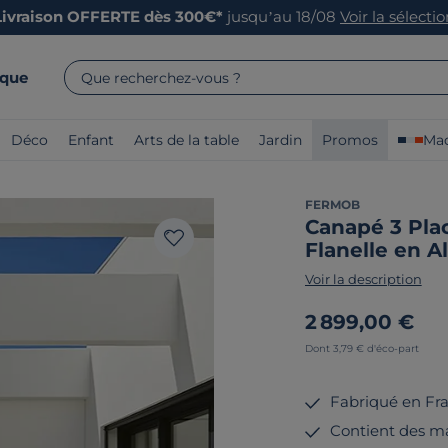
Livraison OFFERTE dès 300€*
jusqu’au 18/08
Voir la sélecti
rque
Que recherchez-vous ?
Déco
Enfant
Arts de la table
Jardin
Promos
Mad
FERMOB
Canapé 3 Plac
Flanelle en 
Voir la description
2 899,00 €
Dont 3,79 € d'éco-part
Fabriqué en Fr
Contient des ma