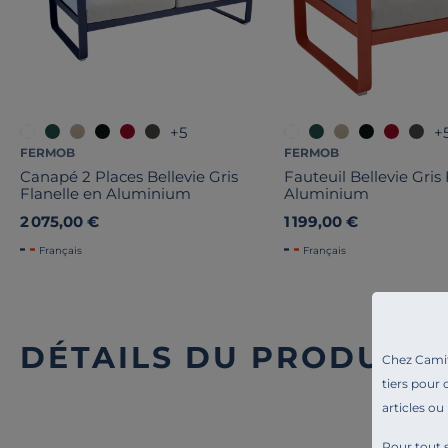
+5
+
FERMOB
FERMOB
Canapé 2 Places Bellevie Gris
Fauteuil Bellevie Gris
Flanelle en Aluminium
Aluminium
2 075,00 €
1 199,00 €
Français
Français
DÉTAILS DU PRODUIT
Chez Camif 
tiers pour 
articles ou
Pour tout s