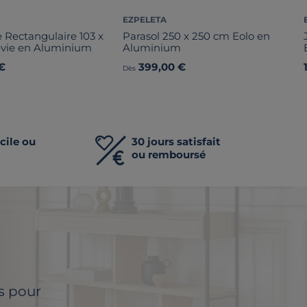
EZPELETA
 Rectangulaire 103 x
Parasol 250 x 250 cm Eolo en
evie en Aluminium
Aluminium
€
399,00 €
Dès
cile ou
30 jours satisfait
ou remboursé
ls pour