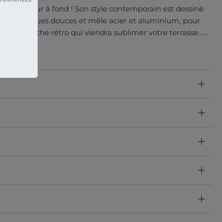
on extérieur à fond ! Son style contemporain est dessiné
es géométriques douces et mêle acier et aluminium, pour
ra une touche rétro qui viendra sublimer votre terrasse.
 de salon bas, ainsi que d’espace repas : une collection
 guise.
lle assise avec une structure et un piètement en
adaptés à une utilisation en extérieur, pour un produit
onnes.
llevie et se décline dans une large palette de coloris
de jardin