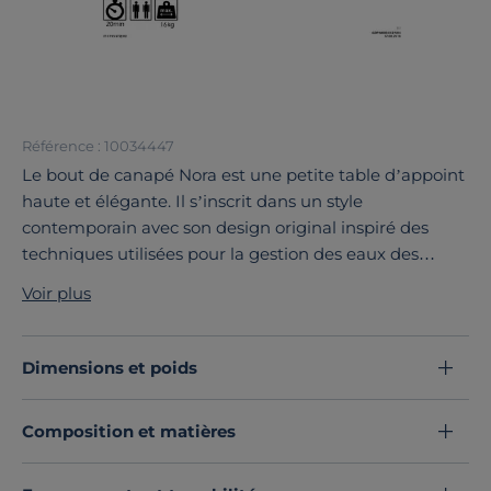
Référence : 10034447
Le bout de canapé Nora est une petite table d’appoint
haute et élégante. Il s’inscrit dans un style
contemporain avec son design original inspiré des
techniques utilisées pour la gestion des eaux des
rivières et des puits en irrigation dans les petits villages
Voir plus
du Portugal. Il se distingue par sa hauteur qui permet
de travailler ou de manger confortablement sur son
canapé. Il présente une finition en placage de noyer.
Dimensions et poids
Découvrez toute notre sélection :
Bouts de canapés
Composition et matières