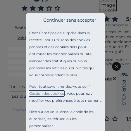
5
/
Continuer sans accepter
Avis vérifié et récompensé
Basé sur
2
avis soumis à un
Le meuble est très joli et 
contrôle
Chez Camif pas de surprise dans la
s'adapte très bien dans m
Voir tous les avis sur ce site
recette : nous utilisons des cookies
maison décorée ancienne.
De très bonne qualité. Et 
propres et des cookies tiers pour
5
étoiles
1
fabriqué au Portugal !
optimiser les fonctionnalités du site,
4
étoiles
0
Avis du
08/04/2026
, suite à 
élaborer des statistiques ou vous
3
étoiles
0
expérience du
07/01/2026
par
Florence A.
proposer les articles ou publicités qui
2
étoiles
0
-5%
1
étoile
1
vous correspondent le plus.
Utile
(0)
Signaler
P
O
Trier les avis
Pour tout savoir, rendez-vous sur "
U
R
Gestion des cookies
". Vous pourrez y
V
O
modifier vos préférences à tout moment.
U
S
Bien sûr on vous laisse le choix de les
1
/
autoriser, les refuser, ou les
Avis vérifié
personnaliser.