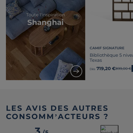
Toute l'inspiration
Shanghai
CAMIF SIGNATURE
Bibliothèque 5 niv
Texas
719,20 €
Ancien pr
899,00 €
Dès
LES AVIS DES AUTRES
CONSOMM’ACTEURS ?
3
/
5