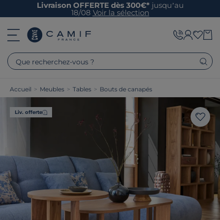
Livraison OFFERTE dès 300€*
jusqu’au
18/08
Voir la sélection
Que recherchez-vous ?
Accueil
>
Meubles
>
Tables
>
Bouts de canapés
Liv. offerte