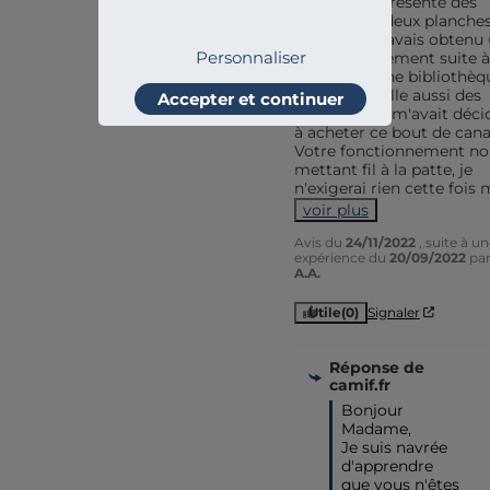
Ce produit présente des 
défauts sur deux planches
verticales. J'avais obtenu 
Personnaliser
dédommagement suite à 
livraison d'une bibliothèqu
présentant elle aussi des 
Accepter et continuer
défauts,  qui m'avait décid
à acheter ce bout de cana
Votre fonctionnement nou
mettant fil à la patte, je 
n'exigerai rien cette fois 
voir plus
Avis du
24/11/2022
, suite à u
expérience du
20/09/2022
pa
A.A.
Utile
(0)
Signaler
Réponse de
camif.fr
Bonjour 
Madame,

Je suis navrée 
d'apprendre 
que vous n'êtes 