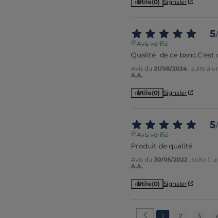
Utile
(0)
Signaler
5
/
Avis vérifié
Qualité  de ce banc.C'est 
Avis du
21/08/2024
, suite à 
A.A.
Utile
(0)
Signaler
5
/
Avis vérifié
Produit de qualité
Avis du
30/05/2022
, suite à 
A.A.
Utile
(0)
Signaler
1
2
3