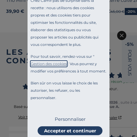
Trio Mini Olla - Les Iconiques
Pot en terre cuit
Chez Camif pas de surprise dans la
recette : nous utilisons des cookies
39,90 €
36,00 €
Ancien prix
45,00 €
-20%
propres et des cookies tiers pour
optimiser les fonctionnalités du site,
élaborer des statistiques ou vous
proposer les articles ou publicités qui
-5%
vous correspondent le plus.
LES AVIS DES AUTRES
P
O
Pour tout savoir, rendez-vous sur "
U
CONSOMM’ACTEURS ?
R
Gestion des cookies
". Vous pourrez y
V
O
modifier vos préférences à tout moment.
4.7
U
5
/
S
/
5
Avis vérifié et récompensé
Bien sûr on vous laisse le choix de les
Que du bonheur.

autoriser, les refuser, ou les
cldt
personnaliser.
Avis du
01/08/2026
, suite à 
De pierre longue A.
Basé sur
49
avis soumis à un
contrôle
Voir tous les avis sur ce site
Utile
(0)
Signaler
Personnaliser
5
étoiles
37
Accepter et continuer
4
étoiles
11