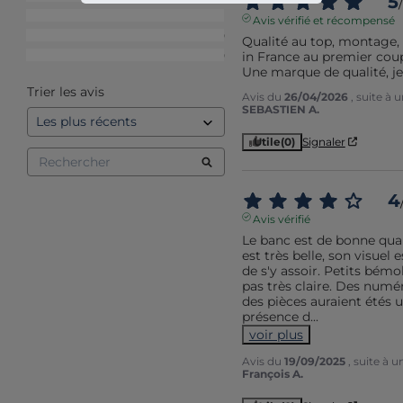
5
/
3
étoiles
1
Avis vérifié et récompensé
2
étoiles
0
Qualité au top, montage, f
in France au premier coup 
1
étoile
0
Une marque de qualité, j
Trier les avis
Avis du
26/04/2026
, suite à
SEBASTIEN A.
Utile
(0)
Signaler
4
Avis vérifié
Le banc est de bonne quali
est très belle, son visuel e
de s'y assoir. Petits bémo
pas très claire. Des numéro
des pièces auraient étés un
présence d
...
voir plus
Avis du
19/09/2025
, suite à 
François A.