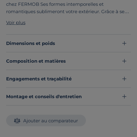
chez FERMOB Ses formes intemporelles et
romantiques sublimeront votre extérieur. Grâce à ses
lattes en tube carré en acier et son feuillard central en
Voir plus
aluminium, ce banc robuste peut accueillir jusqu’à 3
personnes assises grâce à sa largueur de 150 cm. Ce
banc a été conçu dans un souci de résistance. Il sera
Dimensions et poids
parfait pour vous offrir un moment de lecture de son
jardin.
Composition et matières
Découvrez toute notre sélection :
Bancs de jardin
Engagements et traçabilité
Montage et conseils d'entretien
Ajouter au comparateur