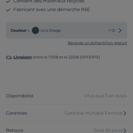
Contient des matériaux recyclés
Fabricant avec une démarche RSE
Choisir
Couleur :
Gris Orage
+ 12
Recevez un échantillon gratuit
Livraison
entre le 17/08 et le 22/08 (OFFERTE)
Disponibilité
Plus que 3 en stock
Garanties
Garantie multiple Fermob
Retours
Sous 30 jours