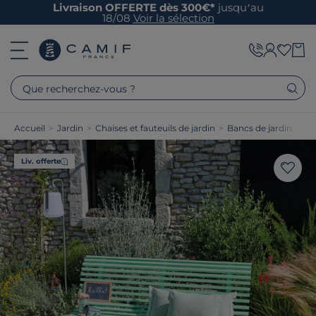
Livraison OFFERTE dès 300€*
jusqu’au
18/08
Voir la sélection
Que recherchez-vous ?
Accueil
>
Jardin
>
Chaises et fauteuils de jardin
>
Bancs de jardin
Liv. offerte