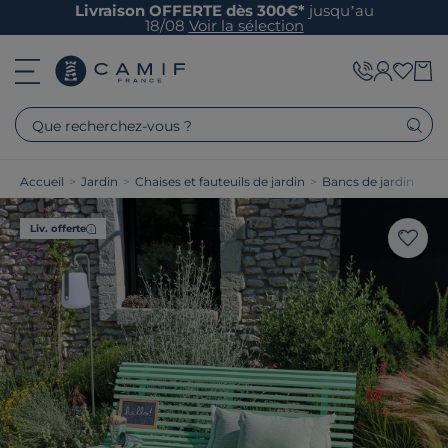
Livraison OFFERTE dès 300€*
jusqu’au
18/08
Voir la sélection
Que recherchez-vous ?
Accueil
>
Jardin
>
Chaises et fauteuils de jardin
>
Bancs de jardin
Liv. offerte