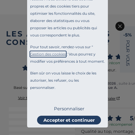
propres et des cookies tiers pour
optimiser les fonctionnalités du site,
élaborer des statistiques ou vous
proposer les articles ou publicités qui
LES AVIS DES AUTRES
-5%
vous correspondent le plus.
CONSOMM’ACTEURS ?
P
O
Pour tout savoir, rendez-vous sur "
U
R
4.7
Gestion des cookies
". Vous pourrez y
5
V
/
/
5
O
modifier vos préférences à tout moment.
U
Avis vérifié et récompensé
S
Que du bonheur.

Bien sûr on vous laisse le choix de les
cldt
autoriser, les refuser, ou les
Avis du
01/08/2026
, suite à 
personnaliser.
De pierre longue A.
Basé sur
49
avis soumis à un
contrôle
Voir tous les avis sur ce site
Utile
(0)
Signaler
Personnaliser
5
étoiles
37
4
étoiles
11
5
/
Accepter et continuer
3
étoiles
1
Avis vérifié et récompensé
2
étoiles
0
Qualité au top, montage, f