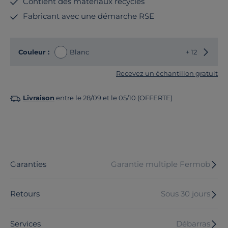
Contient des matériaux recyclés
Fabricant avec une démarche RSE
Choisir
Couleur :
Blanc
+ 12
Recevez un échantillon gratuit
Livraison
entre le 28/09 et le 05/10 (OFFERTE)
Garanties
Garantie multiple Fermob
Retours
Sous 30 jours
Services
Débarras