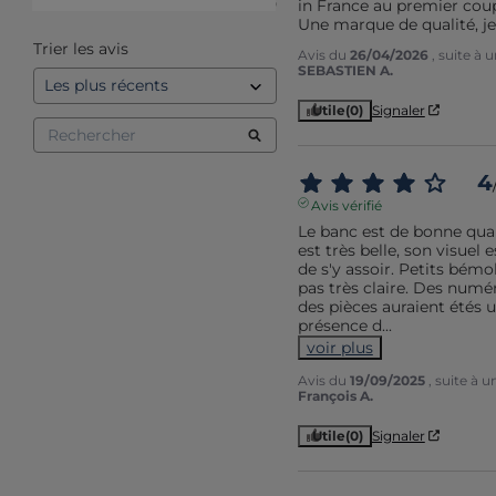
in France au premier coup 
1
étoile
0
Une marque de qualité, j
Trier les avis
Avis du
26/04/2026
, suite à
SEBASTIEN A.
Utile
(0)
Signaler
4
Avis vérifié
Le banc est de bonne quali
est très belle, son visuel e
de s'y assoir. Petits bémo
pas très claire. Des numéro
des pièces auraient étés un
présence d
...
voir plus
Avis du
19/09/2025
, suite à 
François A.
Utile
(0)
Signaler