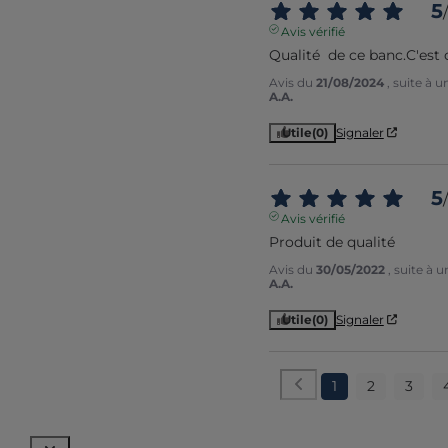
5
/
Avis vérifié
Qualité  de ce banc.C'est 
Avis du
21/08/2024
, suite à 
A.A.
Utile
(0)
Signaler
5
/
Avis vérifié
Produit de qualité
Avis du
30/05/2022
, suite à 
A.A.
Utile
(0)
Signaler
1
2
3