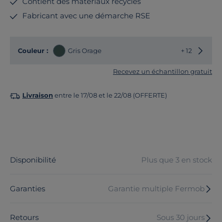
Contient des matériaux recyclés
Fabricant avec une démarche RSE
Choisir
Couleur :
Gris Orage
+ 12
Recevez un échantillon gratuit
Livraison
entre le 17/08 et le 22/08 (OFFERTE)
Disponibilité
Plus que 3 en stock
Garanties
Garantie multiple Fermob
Retours
Sous 30 jours