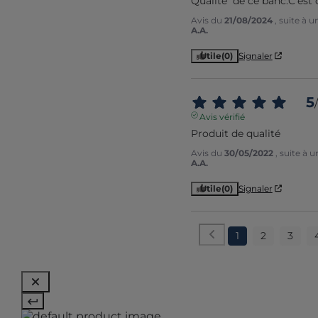
Qualité  de ce banc.C'est 
Avis du
21/08/2024
, suite à 
A.A.
Utile
(0)
Signaler
5
/
Avis vérifié
Produit de qualité
Avis du
30/05/2022
, suite à 
A.A.
Utile
(0)
Signaler
1
2
3