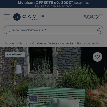
Livraison OFFERTE dès 300€*
jusqu’au
18/08
Voir la sélection
Que recherchez-vous ?
Accueil
>
Jardin
>
Chaises et fauteuils de jardin
>
Bancs de jardin
Liv. offerte