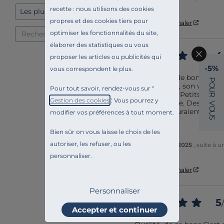
SEBASTIEN A.
recette : nous utilisons des cookies
propres et des cookies tiers pour
Utile
(0)
Signaler
optimiser les fonctionnalités du site,
élaborer des statistiques ou vous
4
proposer les articles ou publicités qui
Avis vérifié
-5%
vous correspondent le plus.
Le banc est de bonne quali
P
est très belle, son visuel e
O
Pour tout savoir, rendez-vous sur "
U
de s'y assoir. Petits bémo
R
Gestion des cookies
". Vous pourrez y
pas très claire. Des numéro
V
O
des pièces auraient étés un
modifier vos préférences à tout moment.
U
S
présence d
...
voir plus
Bien sûr on vous laisse le choix de les
autoriser, les refuser, ou les
Avis du
19/09/2025
, suite à 
François A.
personnaliser.
Utile
(0)
Signaler
Personnaliser
5
/
Accepter et continuer
Avis vérifié