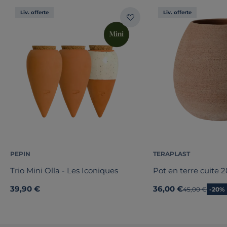
Liv. offerte
Liv. offerte
PEPIN
TERAPLAST
Trio Mini Olla - Les Iconiques
Pot en terre cuit
39,90 €
36,00 €
Ancien prix
45,00 €
-20%