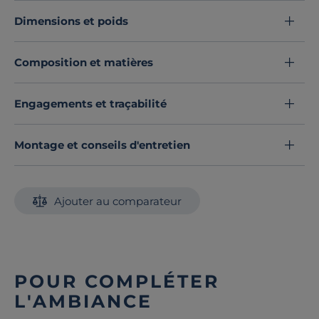
banc a été conçu dans un souci de résistance. Il sera
Dimensions et poids
parfait pour vous offrir un moment de lecture de son
jardin.
Composition et matières
Découvrez toute notre sélection :
Bancs de jardin
Engagements et traçabilité
Montage et conseils d'entretien
Ajouter au comparateur
POUR COMPLÉTER
L'AMBIANCE