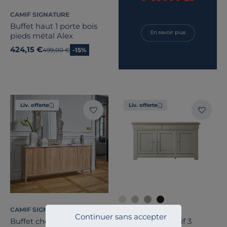
CAMIF SIGNATURE
Buffet haut 1 porte bois
pieds métal Alex
424,15 €
Ancien prix
499,00 €
-15%
Liv. offerte
Liv. offerte
CAMIF SIGNATURE
CAMIF SIGNATURE
Continuer sans accepter
Buffet chêne massif 4
Buffet bois massif 3