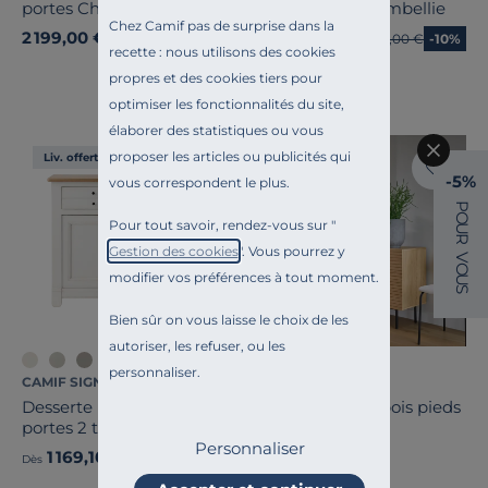
portes Charles
portes 3 tiroirs Embellie
Chez Camif pas de surprise dans la
2 199,00 €
1 799,10 €
Ancien prix
1 999,00 €
-10%
Dès
recette : nous utilisons des cookies
propres et des cookies tiers pour
optimiser les fonctionnalités du site,
élaborer des statistiques ou vous
proposer les articles ou publicités qui
Liv. offerte
Liv. offerte
-5%
vous correspondent le plus.
P
O
Pour tout savoir, rendez-vous sur "
U
R
Gestion des cookies
". Vous pourrez y
V
O
modifier vos préférences à tout moment.
U
S
Bien sûr on vous laisse le choix de les
autoriser, les refuser, ou les
personnaliser.
CAMIF SIGNATURE
CAMIF SIGNATURE
Desserte bois massif 2
Buffet 4 portes bois pieds
portes 2 tiroirs Embellie
métal Alex
Personnaliser
1 169,10 €
699,00 €
Ancien prix
1 299,00 €
-10%
Dès