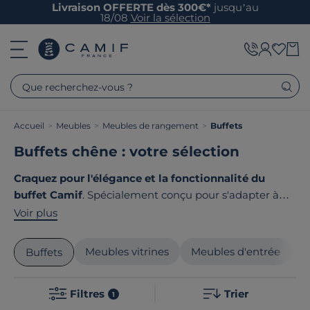
Livraison OFFERTE dès 300€*
jusqu’au
18/08
Voir la sélection
Que recherchez-vous ?
Accueil
>
Meubles
>
Meubles de rangement
>
Buffets
Buffets chêne : votre sélection
Craquez pour l'élégance et la fonctionnalité du
buffet Camif
. Spécialement conçu pour s'adapter à
votre style de vie, ce meuble allie un design raffiné à
Voir plus
une robustesse incontournable. Parfait pour ranger
votre vaisselle ou exposer vos objets décoratifs, il
Meubles vitrines
Meubles d'entrée
M
Buffets
s'inscrit dans la gamme contemporaine de Camif.
Choisissez parmi nos styles et trouvez le buffet idéal.
Filtres
Trier
Le point commun de nos produits ? Ils sont tous
1