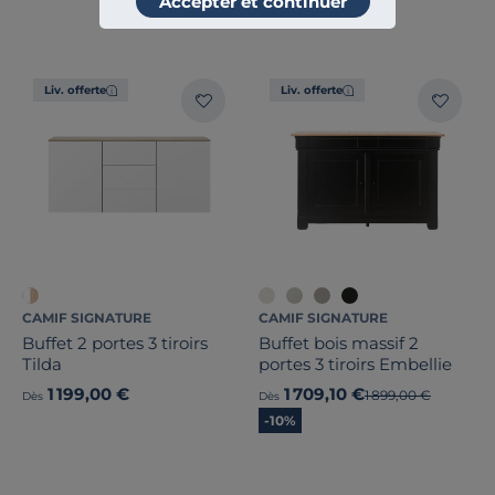
Accepter et continuer
Liv. offerte
Liv. offerte
CAMIF SIGNATURE
CAMIF SIGNATURE
Buffet 2 portes 3 tiroirs
Buffet bois massif 2
Tilda
portes 3 tiroirs Embellie
1 199,00 €
1 709,10 €
Ancien prix
1 899,00 €
Dès
Dès
-10%