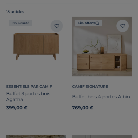
fabriqués en France ou en Europe
!
18 articles
Nouveauté
Liv. offerte
Bois massif
ESSENTIELS PAR CAMIF
CAMIF SIGNATURE
Buffet 3 portes bois
Largeur
Buffet bois 4 portes Albin
Agatha
399,00 €
769,00 €
Hauteur
Profondeur