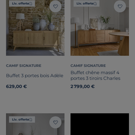
Type de porte
Liv. offerte
Liv. offerte
Nombre de tiroirs
Nombre de portes
Marque
Note des clients
CAMIF SIGNATURE
CAMIF SIGNATURE
Stock
Buffet chêne massif 4
Buffet 3 portes bois Adèle
portes 3 tiroirs Charles
Certifications et labels
629,00 €
2 799,00 €
Pays de fabrication
Liv. offerte