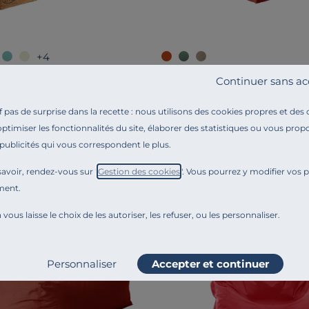
+4
ESSENTIELS PAR CAMIF
R CAMIF
Continuer sans ac
Fauteuil de Jardin Recyclé 
las palette recyclé Heva
pas de surprise dans la recette : nous utilisons des cookies propres et des
199,00 €
optimiser les fonctionnalités du site, élaborer des statistiques ou vous propo
 publicités qui vous correspondent le plus.
avoir, rendez-vous sur "
Gestion des cookies
". Vous pourrez y modifier vos 
ment.
Liv. offerte
 vous laisse le choix de les autoriser, les refuser, ou les personnaliser.
Personnaliser
Accepter et continuer