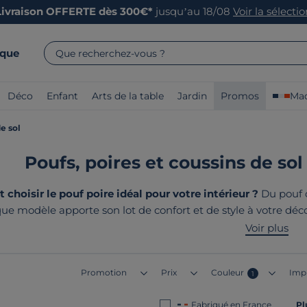
Livraison OFFERTE dès 300€*
jusqu’au 18/08
Voir la sélecti
rque
Que recherchez-vous ?
Déco
Enfant
Arts de la table
Jardin
Promos
Mad
e sol
Poufs, poires et coussins de sol
hoisir le pouf poire idéal pour votre intérieur ?
Du pouf c
ue modèle apporte son lot de confort et de style à votre dé
 plus responsable font de nos poufs poire des pièces unique
Voir plus
nos produits ? Ils sont tous
fabriqués e
Promotion
Prix
Couleur
Imp
1
Fabriqué en France
Pl