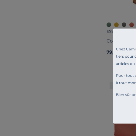
ESSENTIELS PA
Coussin mate
Chez Camif 
79,00 €
tiers pour 
articles ou
Pour tout s
à tout mo
Exclusivité
Bien sûr on