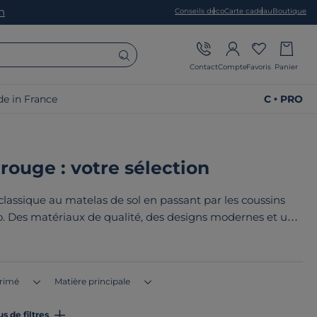
on
Conseils déco
Carte cadeau
Boutique
Contact
Compte
Favoris
Panier
e in France
C • PRO
 rouge : votre sélection
lassique au matelas de sol en passant par les coussins
co. Des matériaux de qualité, des designs modernes et une
s pour votre salon ou votre chambre. Le point commun de
n France ou en Europe
!
rimé
Matière principale
us de filtres