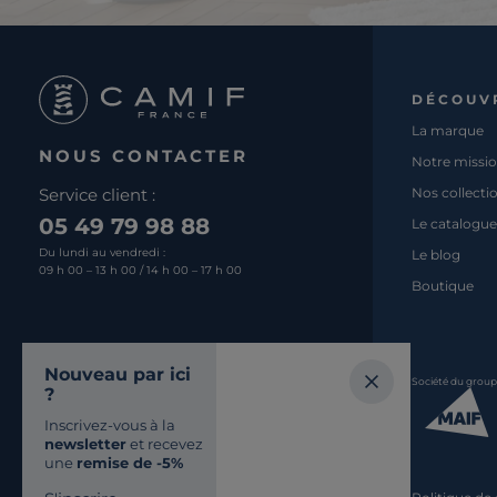
DÉCOUV
La marque
NOUS CONTACTER
Notre missi
Service client :
Nos collecti
05 49 79 98 88
Le catalogue
Du lundi au vendredi :
Le blog
09 h 00 – 13 h 00 / 14 h 00 – 17 h 00
Boutique
Nous écrire
Nouveau par ici
Société du grou
?
Retrouvez-nous
Inscrivez-vous à la
SUR LES RÉSEAUX
newsletter
et recevez
une
remise de -5%