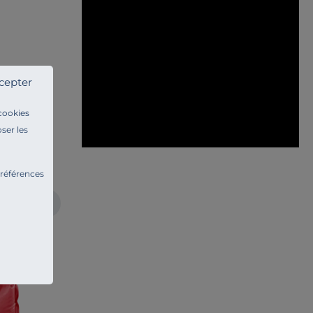
cepter
Heva
 cookies
ser les
préférences