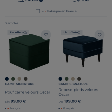
France ou en Europe
!
Fabriqué en France
3 articles
Nombre de places
Liv. offerte
Liv. offerte
Convertible
Largeur
Hauteur
Profondeur
CAMIF SIGNATURE
CAMIF SIGNATURE
Marque
Repose-pieds velours
Pouf carré velours Oscar
Oscar
Note des clients
99,00 €
199,00 €
Dès
Dès
Français
Français
Stock