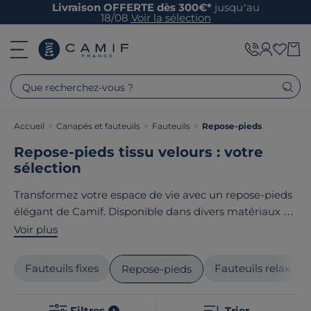
Livraison OFFERTE dès 300€*
jusqu’au
18/08
Voir la sélection
Que recherchez-vous ?
Accueil
>
Canapés et fauteuils
>
Fauteuils
>
Repose-pieds
Repose-pieds tissu velours : votre
sélection
Transformez votre espace de vie avec un repose-pieds
élégant de Camif. Disponible dans divers matériaux et
designs, il s'accorde à votre style, qu'il soit nature,
Voir plus
contemporain ou terroir. Chaque repose-pieds est
conçu pour allier
confort et esthétique
, parfait pour
Fauteuils fixes
Fauteuils relax
Repose-pieds
compléter votre salon ou espace détente. Le point
commun de nos produits ? Ils sont tous
fabriqués en
Filtres
Trier
1