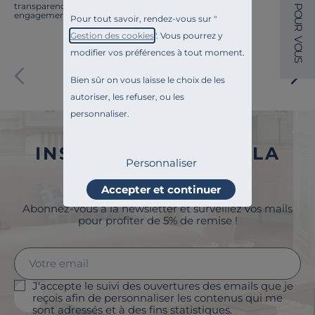
transparence, l'amélioration continue fait partie de nos
P
O
engagements.
Pour tout savoir, rendez-vous sur "
U
R
Gestion des cookies
". Vous pourrez y
V
O
modifier vos préférences à tout moment.
U
S
Paiement sécurisé
Bien sûr on vous laisse le choix de les
autoriser, les refuser, ou les
personnaliser.
INSCRIVEZ-VOUS À LA
Personnaliser
NEWSLETTER
Accepter et continuer
Abonnez-vous à la newsletter et surveillez vos mails
pour profiter de 5% de remise !
J'accepte le suivi des ouvertures des emails que je
reçois afin de personnaliser les contenus qui me
sont adressés et à des fins statistiques.