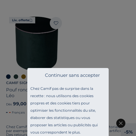
Pays de fabrication
Liv. offerte
Continuer sans accepter
CAMIF SIGNATURE
Chez Camif pas de surprise dans la
Pouf rond tissu velours
Léo
recette : nous utilisons des cookies
propres et des cookies tiers pour
99,00 €
Dès
optimiser les fonctionnalités du site,
Français
élaborer des statistiques ou vous
proposer les articles ou publicités qui
Chez Camif, on innove en permanence. Notre équipe éditoriale a
par exemple généré cette page à l'aide d'une intelligence artificielle.
-5%
vous correspondent le plus.
Des retours ? Nous sommes à l'écoute. Tout comme la