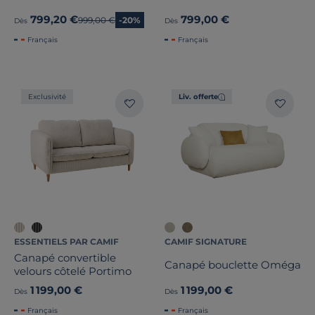
799,20 €
799,00 €
Ancien prix
999,00 €
-20%
Dès
Dès
Français
Français
Exclusivité
Liv. offerte
ESSENTIELS PAR CAMIF
CAMIF SIGNATURE
Canapé convertible
Canapé bouclette Oméga
velours côtelé Portimo
1 199,00 €
1 199,00 €
Dès
Dès
Français
Français