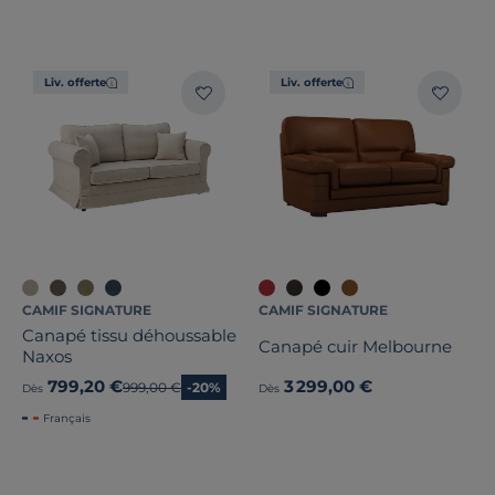
Liv. offerte
Liv. offerte
CAMIF SIGNATURE
CAMIF SIGNATURE
Canapé tissu déhoussable
Canapé cuir Melbourne
Naxos
799,20 €
3 299,00 €
Ancien prix
999,00 €
-20%
Dès
Dès
Français