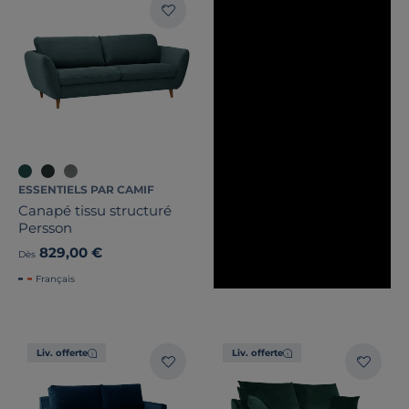
Stock
Pays de fabrication
ESSENTIELS PAR CAMIF
Canapé tissu structuré
Persson
829,00 €
Dès
Français
Liv. offerte
Liv. offerte