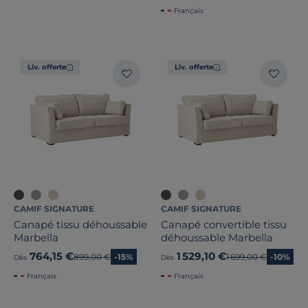
Français
Liv. offerte
Liv. offerte
CAMIF SIGNATURE
CAMIF SIGNATURE
Canapé tissu déhoussable
Canapé convertible tissu
Marbella
déhoussable Marbella
764,15 €
1 529,10 €
Ancien prix
899,00 €
-15%
Ancien prix
1 699,00 €
-10%
Dès
Dès
Français
Français