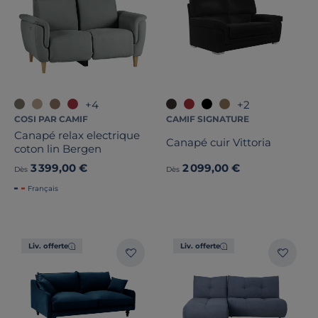
+4
+2
COSI PAR CAMIF
CAMIF SIGNATURE
Canapé relax electrique
Canapé cuir Vittoria
coton lin Bergen
3 399,00 €
2 099,00 €
Dès
Dès
Français
Liv. offerte
Liv. offerte