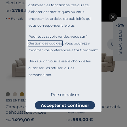
électrique Boston
optimiser les fonctionnalités du site,
2 799,00 €
Dès
élaborer des statistiques ou vous
proposer les articles ou publicités qui
Français
-5%
vous correspondent le plus.
P
O
Pour tout savoir, rendez-vous sur "
U
R
Liv. offerte
Gestion des cookies
". Vous pourrez y
V
O
modifier vos préférences à tout moment.
U
S
Bien sûr on vous laisse le choix de les
autoriser, les refuser, ou les
personnaliser.
Personnaliser
+2
CAMIF SIGNATURE
ESSENTIELS PAR CAMIF
Accepter et continuer
Canapé tissu déhoussable
Canapé convertible tissu
Marbella
déhoussable Alizée
999,00 €
1 499,00 €
Dès
Dès