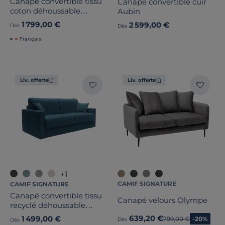
Canapé convertible tissu
Canapé convertible cuir
coton déhoussable
Aubin
Marbella
1 799,00 €
2 599,00 €
Dès
Dès
Français
Liv. offerte
Liv. offerte
+1
CAMIF SIGNATURE
CAMIF SIGNATURE
Canapé convertible tissu
Canapé velours Olympe
recyclé déhoussable
Aubin
639,20 €
1 499,00 €
Ancien prix
799,00 €
-20%
Dès
Dès