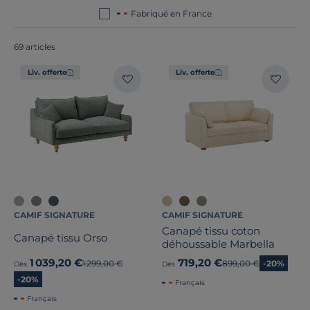
Fabriqué en France
69 articles
Liv. offerte
Liv. offerte
CAMIF SIGNATURE
CAMIF SIGNATURE
Canapé tissu coton
Canapé tissu Orso
déhoussable Marbella
1 039,20 €
719,20 €
Ancien prix
1 299,00 €
Ancien prix
899,00 €
-20%
Dès
Dès
-20%
Français
Français