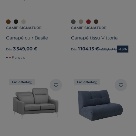
CAMIF SIGNATURE
CAMIF SIGNATURE
Canapé cuir Basile
Canapé tissu Vittoria
3 549,00 €
1 104,15 €
Ancien prix
1 299,00 €
-15%
Dès
Dès
Français
Liv. offerte
Liv. offerte