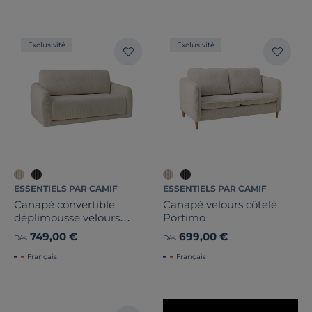
Exclusivité
Exclusivité
Nombre de places
1
Convertible
Largeur
Hauteur
ESSENTIELS PAR CAMIF
ESSENTIELS PAR CAMIF
Canapé convertible
Canapé velours côtelé
Profondeur
déplimousse velours
Portimo
côtelé Palma
749,00 €
699,00 €
Dès
Dès
Marque
Français
Français
Note des clients