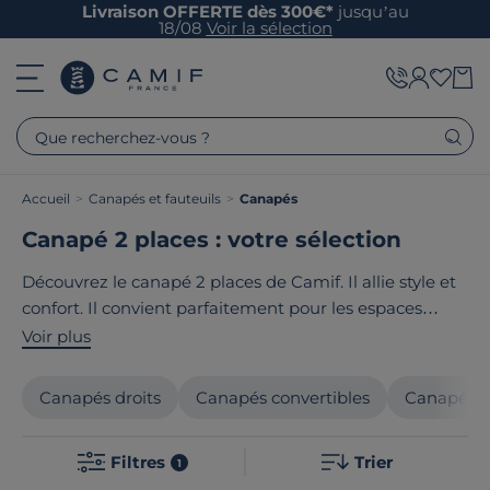
Livraison OFFERTE dès 300€*
jusqu’au
18/08
Voir la sélection
Que recherchez-vous ?
Accueil
>
Canapés et fauteuils
>
Canapés
Canapé 2 places : votre sélection
Découvrez le canapé 2 places de Camif. Il allie style et
confort. Il convient parfaitement pour les espaces
réduits et s'intègre facilement dans votre salon. Son
Voir plus
design contemporain et élégant ainsi que sa
fabrication de qualité vont vous plaire. Ajoutez une
Canapés droits
Canapés convertibles
Canapés f
touche de raffinement à votre intérieur. Le point
commun de ces produits ? Ils sont tous
fabriqués en
Filtres
Trier
France ou en Europe
!
1