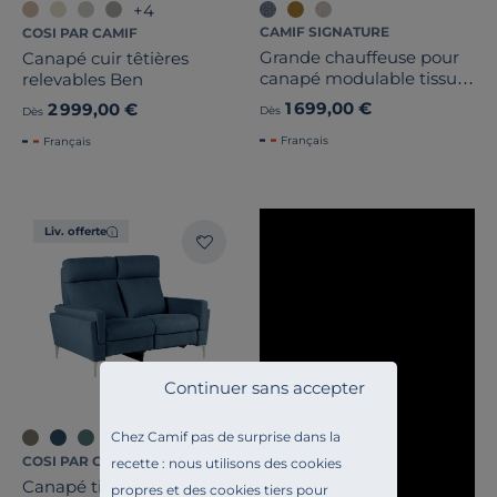
+4
CAMIF SIGNATURE
COSI PAR CAMIF
Grande chauffeuse pour
Canapé cuir têtières
canapé modulable tissu
relevables Ben
Benny
1 699,00 €
2 999,00 €
Dès
Dès
Français
Français
Liv. offerte
Continuer sans accepter
Chez Camif pas de surprise dans la
+5
COSI PAR CAMIF
recette : nous utilisons des cookies
Canapé tissu relax
propres et des cookies tiers pour