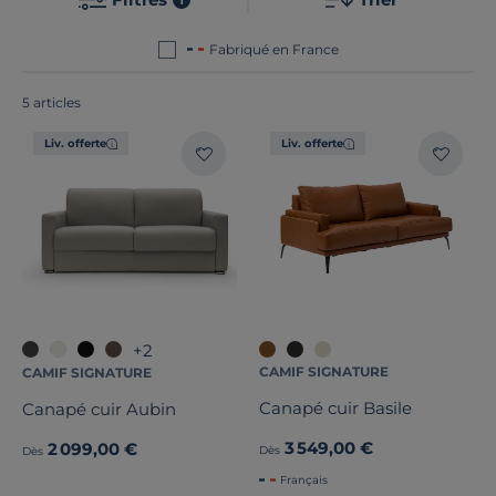
sont tous
fabriqués en France ou en Europe
!
Fabriqué en France
5 articles
Nombre de places
Liv. offerte
Liv. offerte
Convertible
Largeur
Hauteur
+2
Profondeur
CAMIF SIGNATURE
CAMIF SIGNATURE
Marque
Canapé cuir Basile
Canapé cuir Aubin
3 549,00 €
2 099,00 €
Dès
Dès
Note des clients
Français