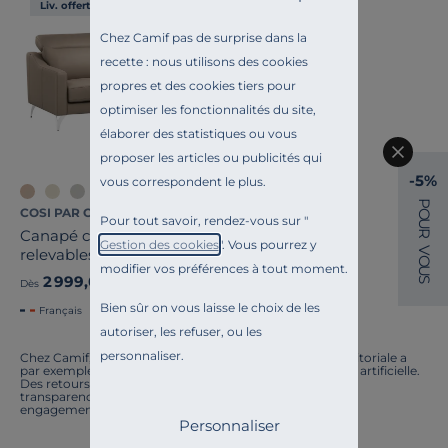
Liv. offerte
Chez Camif pas de surprise dans la
recette : nous utilisons des cookies
propres et des cookies tiers pour
optimiser les fonctionnalités du site,
élaborer des statistiques ou vous
proposer les articles ou publicités qui
-5%
vous correspondent le plus.
+4
P
COSI PAR CAMIF
O
Pour tout savoir, rendez-vous sur "
U
Canapé cuir têtières
R
Gestion des cookies
". Vous pourrez y
V
relevables Ben
O
modifier vos préférences à tout moment.
U
2 999,00 €
S
Dès
Bien sûr on vous laisse le choix de les
Français
autoriser, les refuser, ou les
personnaliser.
Chez Camif, on innove en permanence. Notre équipe éditoriale a
par exemple généré cette page à l'aide d'une intelligence artificielle.
Des retours ? Nous sommes à l'écoute. Tout comme la
transparence, l'amélioration continue fait partie de nos
engagements.
Personnaliser