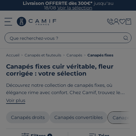
Livraison OFFERTE dès 300€*
jusqu’au
18/08
Voir la sélection
Que recherchez-vous ?
Accueil
>
Canapés et fauteuils
>
Canapés
>
Canapés fixes
Canapés fixes cuir véritable, fleur
corrigée : votre sélection
Découvrez notre collection de canapés fixes, où
élégance rime avec confort. Chez Camif, trouvez le
canapé qui s'intègre parfaitement à votre intérieur,
Voir plus
qu'il soit nature, contemporain ou terroir. Chaque
modèle est conçu avec soin, mettant en avant des
Canapés droits
Canapés convertibles
Canapés f
matériaux de haute qualité pour un design
exceptionnel. Le point commun de nos produits ? Ils
Filtres
Trier
1