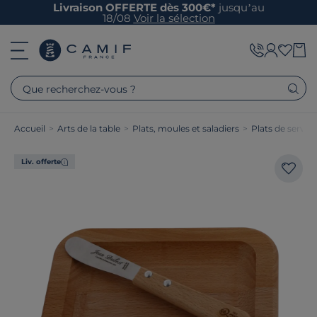
Livraison OFFERTE dès 300€*
jusqu’au
18/08
Voir la sélection
Que recherchez-vous ?
Accueil
>
Arts de la table
>
Plats, moules et saladiers
>
Plats de service
Liv. offerte