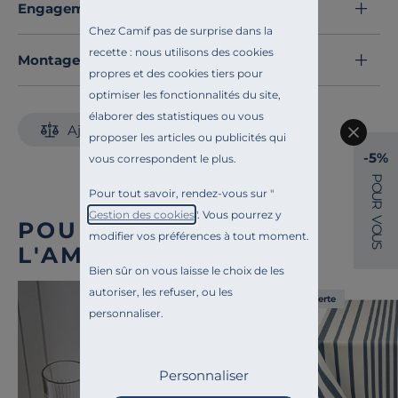
que le tartineur offre une prise en main idéale pour un
Engagements et traçabilité
nappage précis et généreux. C'est l'accessoire
Chez Camif pas de surprise dans la
indispensable pour transformer vos petits-déjeuners et
recette : nous utilisons des cookies
Montage et conseils d'entretien
brunchs en véritables moments de convivialité "à la
propres et des cookies tiers pour
française", alliant durabilité et raffinement.
optimiser les fonctionnalités du site,
Offrez à votre table l'élégance qu'elle mérite : adoptez
élaborer des statistiques ou vous
Ajouter au comparateur
dès aujourd'hui ce coffret Tradition Jean Dubost pour
proposer les articles ou publicités qui
des réveils tout en douceur.
-5%
vous correspondent le plus.
Découvrez toute notre sélection :
Plats de service
P
O
Pour tout savoir, rendez-vous sur "
U
R
Gestion des cookies
". Vous pourrez y
V
POUR COMPLÉTER
O
modifier vos préférences à tout moment.
U
S
L'AMBIANCE
Bien sûr on vous laisse le choix de les
autoriser, les refuser, ou les
Liv. offerte
personnaliser.
Personnaliser