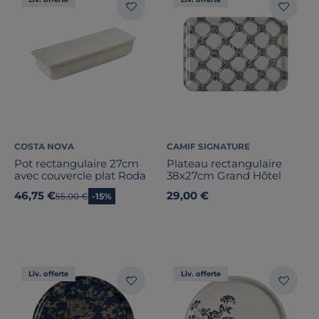
COSTA NOVA
CAMIF SIGNATURE
Pot rectangulaire 27cm
Plateau rectangulaire
avec couvercle plat Roda
38x27cm Grand Hôtel
46,75 €
29,00 €
Ancien prix
55,00 €
-15%
Liv. offerte
Liv. offerte