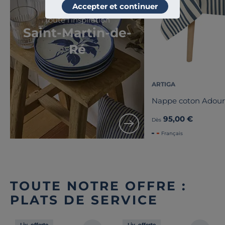
Accepter et continuer
Toute l'inspiration
Saint-Martin-de-
Ré
ARTIGA
Nappe coton Adour
95,00 €
Dès
Français
TOUTE NOTRE OFFRE :
PLATS DE SERVICE
Liv. offerte
Liv. offerte