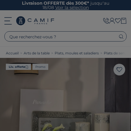
Livraison OFFERTE dès 300€*
jusqu’au
18/08
Voir la sélection
Que recherchez-vous ?
Accueil
>
Arts de la table
>
Plats, moules et saladiers
>
Plats de service
Liv. offerte
Promo