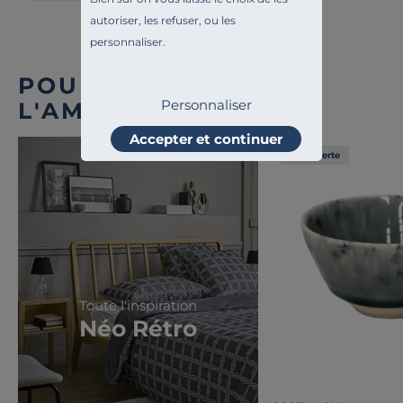
autoriser, les refuser, ou les
personnaliser.
POUR COMPLÉTER
Personnaliser
L'AMBIANCE
Accepter et continuer
Liv. offerte
Toute l'inspiration
Néo Rétro