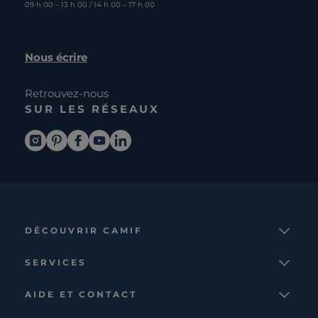
09 h 00 – 13 h 00 / 14 h 00 – 17 h 00
Nous écrire
Retrouvez-nous
SUR LES RÉSEAUX
DÉCOUVRIR CAMIF
La marque
SERVICES
Notre mission
Services et avantages
Nos collections
AIDE ET CONTACT
Comparateur
Le catalogue
Nous contacter