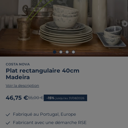
COSTA NOVA
Plat rectangulaire 40cm
Madeira
Voir la description
Nouveau prix
46,75 €
Ancien prix
55,00 €
-15%
jusqu'au 31/08/2026
Fabriqué au Portugal, Europe
Fabricant avec une démarche RSE