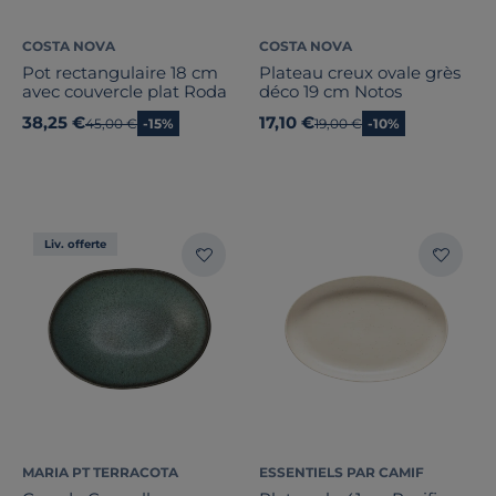
COSTA NOVA
COSTA NOVA
Pot rectangulaire 18 cm
Plateau creux ovale grès
avec couvercle plat Roda
déco 19 cm Notos
38,25 €
17,10 €
Ancien prix
45,00 €
-15%
Ancien prix
19,00 €
-10%
Liv. offerte
MARIA PT TERRACOTA
ESSENTIELS PAR CAMIF