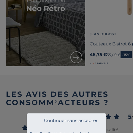
Toute l'inspiration
Néo Rétro
JEAN DUBOST
Couteaux Bistrot 6 
46,75 €
Ancien prix
55,00 €
-15%
Français
LES AVIS DES AUTRES
CONSOMM’ACTEURS ?
5
5
/
/
5
Continuer sans accepter
Avis vérifié
Très bonne qualité