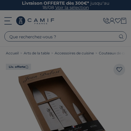
Livraison OFFERTE dès 300€*
jusqu’au
18/08
Voir la sélection
Que recherchez-vous ?
Accueil
>
Arts de la table
>
Accessoires de cuisine
>
Couteaux de cuisi
Liv. offerte