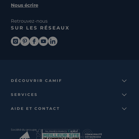
Nous écrire
Retrouvez-nous
SUR LES RÉSEAUX
DÉCOUVRIR CAMIF
La marque
SERVICES
Notre mission
Services et avantages
Nos collections
AIDE ET CONTACT
Comparateur
Le catalogue
Nous contacter
Cagnotte fidélité
Le blog
Suivre votre commande
Carte cadeau Camif
Société du groupe
Boutique
Aide et foire aux questions
Partenaire rénovation