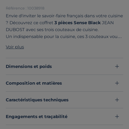
Référence : 10038918
Envie d'inviter le savoir-faire français dans votre cuisine
? Découvrez ce coffret
3 pièces Sense Black
JEAN
DUBOST avec ses trois couteaux de cuisine.
Un indispensable pour la cuisine, ces 3 couteaux vous
offriront une coupe parfaite pour chaque usage :
chef,
Voir plus
Santoku, multi-usage
. Tranchez vos légumes, viandes
ou poissons avec aisance et plaisir.
Découvrez toute notre sélection :
Couteaux de cuisine
Dimensions et poids
Composition et matières
Caractéristiques techniques
Engagements et traçabilité