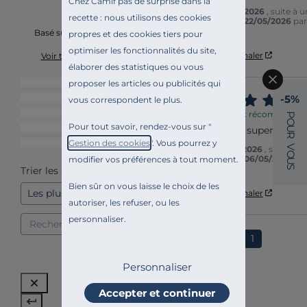
Chez Camif pas de surprise dans la
Avis du
30/07/2026
, suite à 
recette : nous utilisons des cookies
expérience du
22/05/2026
par
Monique A.
Basé sur
2
avis soumis à un
propres et des cookies tiers pour
contrôle
optimiser les fonctionnalités du site,
Utile
(0)
Signaler
Voir tous les avis sur ce site
élaborer des statistiques ou vous
5
étoiles
2
proposer les articles ou publicités qui
5
-5%
4
étoiles
0
vous correspondent le plus.
/
3
étoiles
0
Avis vérifié et récompensé
P
O
Pour tout savoir, rendez-vous sur "
2
étoiles
0
Couteaux de super qualit
U
R
Gestion des cookies
". Vous pourrez y
1
étoile
0
V
Avis du
15/07/2026
, suite à u
O
expérience du
06/05/2026
pa
modifier vos préférences à tout moment.
U
Charlotte A.
S
Trier les avis
Bien sûr on vous laisse le choix de les
Utile
(0)
Signaler
autoriser, les refuser, ou les
personnaliser.
1
Personnaliser
Accepter et continuer