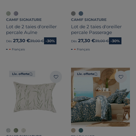
CAMIF SIGNATURE
CAMIF SIGNATURE
Lot de 2 taies d'oreiller
Lot de 2 taies d'oreiller
percale Aulne
percale Passerage
27,30 €
27,30 €
Ancien prix
39,00 €
-30%
Ancien prix
39,00 €
-30%
Dès
Dès
Français
Français
Liv. offerte
Liv. offerte