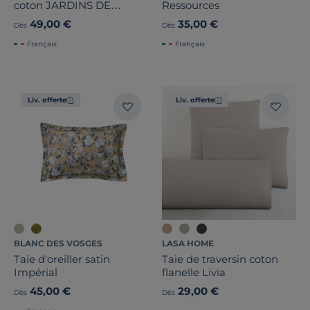
coton JARDINS DE
Ressources
BABYLONE
49,00 €
35,00 €
Dès
Dès
Français
Français
Liv. offerte
Liv. offerte
BLANC DES VOSGES
LASA HOME
Taie d'oreiller satin
Taie de traversin coton
Impérial
flanelle Livia
45,00 €
29,00 €
Dès
Dès