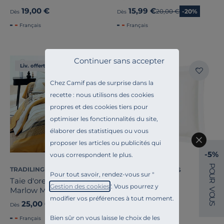
19,00 €
15,99 €
Ancien prix
20,00 €
-20%
Dès
Dès
Français
Français
Continuer sans accepter
Liv. offerte
Liv. offerte
Chez Camif pas de surprise dans la
recette : nous utilisons des cookies
propres et des cookies tiers pour
optimiser les fonctionnalités du site,
élaborer des statistiques ou vous
proposer les articles ou publicités qui
-5%
vous correspondent le plus.
+1
P
TRADILINGE
BLANC DES VOSGES
O
Pour tout savoir, rendez-vous sur "
U
Taie d'oreiller percale
R
Taie Satin
Gestion des cookies
". Vous pourrez y
Marlow Miel
V
O
modifier vos préférences à tout moment.
U
25,00 €
35,00 €
S
Dès
Dès
Bien sûr on vous laisse le choix de les
Français
Français