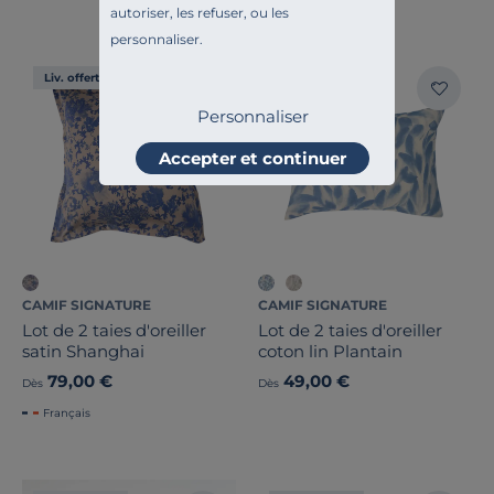
autoriser, les refuser, ou les
personnaliser.
Liv. offerte
Liv. offerte
Personnaliser
Accepter et continuer
CAMIF SIGNATURE
CAMIF SIGNATURE
Lot de 2 taies d'oreiller
Lot de 2 taies d'oreiller
satin Shanghai
coton lin Plantain
79,00 €
49,00 €
Dès
Dès
Français