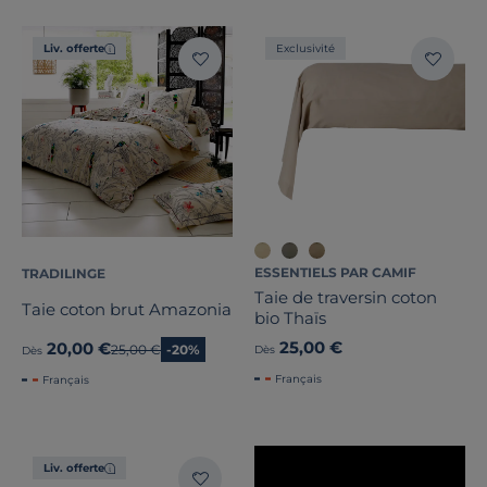
Liv. offerte
Exclusivité
Tissage
Dimension
Marque
Note des clients
ESSENTIELS PAR CAMIF
TRADILINGE
Taie de traversin coton
Stock
Taie coton brut Amazonia
bio Thaïs
25,00 €
20,00 €
Ancien prix
25,00 €
-20%
Dès
Dès
Pays de fabrication
Français
Français
Liv. offerte