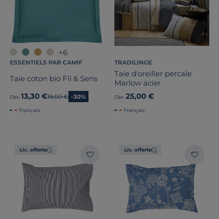
+6
ESSENTIELS PAR CAMIF
TRADILINGE
Taie d'oreiller percale
Taie coton bio Fil & Sens
Marlow acier
13,30 €
25,00 €
Ancien prix
19,00 €
-30%
Dès
Dès
Français
Français
Liv. offerte
Liv. offerte