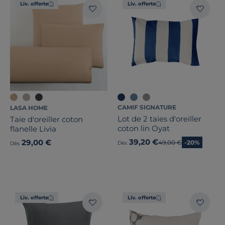
Liv. offerte
Liv. offerte
CAMIF SIGNATURE
LASA HOME
Lot de 2 taies d'oreiller
Taie d'oreiller coton
coton lin Oyat
flanelle Livia
39,20 €
29,00 €
Ancien prix
49,00 €
-20%
Dès
Dès
Liv. offerte
Liv. offerte