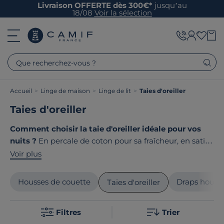
Livraison OFFERTE dès 300€*
jusqu’au
18/08
Voir la sélection
Que recherchez-vous ?
Accueil
>
Linge de maison
>
Linge de lit
>
Taies d'oreiller
Taies d'oreiller
Comment choisir la taie d'oreiller idéale pour vos
nuits ?
En percale de coton pour sa fraîcheur, en satin
pour sa douceur ou en gaze de coton pour son côté
Voir plus
déco ? Disponibles en différentes tailles, nos taies
d'oreiller s'adaptent à tous les oreillers et styles de
Housses de couette
Draps houss
Taies d'oreiller
décoration. Le point commun de nos produits ? Ils sont
tous
fabriqués en France ou en Europe
!
Filtres
Trier