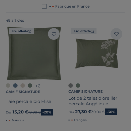
Fabriqué en France
48 articles
Liv. offerte
Liv. offerte
+6
CAMIF SIGNATURE
CAMIF SIGNATURE
Lot de 2 taies d'oreiller
Taie percale bio Elise
percale Angélique
27,30 €
15,20 €
Ancien prix
39,00 €
-30%
Ancien prix
19,00 €
-20%
Dès
Dès
Français
Français