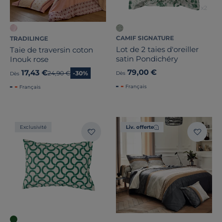
CAMIF SIGNATURE
TRADILINGE
Lot de 2 taies d'oreiller
Taie de traversin coton
satin Pondichéry
Inouk rose
79,00 €
17,43 €
Ancien prix
24,90 €
-30%
Dès
Dès
Français
Français
Exclusivité
Liv. offerte