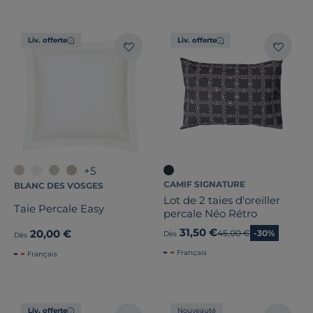
Liv. offerte
Liv. offerte
+5
CAMIF SIGNATURE
BLANC DES VOSGES
Lot de 2 taies d'oreiller
Taie Percale Easy
percale Néo Rétro
31,50 €
20,00 €
Ancien prix
45,00 €
-30%
Dès
Dès
Français
Français
Liv. offerte
Nouveauté