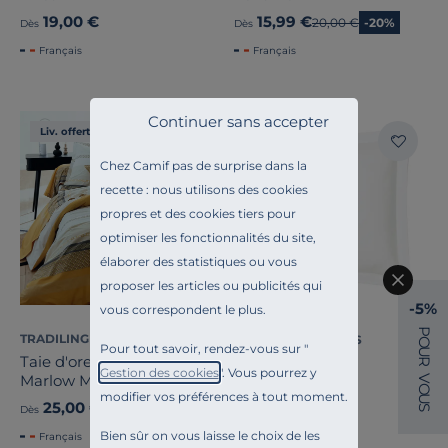
19,00 €
15,99 €
Ancien prix
20,00 €
-20%
Dès
Dès
Français
Français
Continuer sans accepter
Liv. offerte
Liv. offerte
Chez Camif pas de surprise dans la
recette : nous utilisons des cookies
propres et des cookies tiers pour
optimiser les fonctionnalités du site,
élaborer des statistiques ou vous
proposer les articles ou publicités qui
-5%
vous correspondent le plus.
+1
P
TRADILINGE
BLANC DES VOSGES
O
Pour tout savoir, rendez-vous sur "
U
Taie d'oreiller percale
R
Taie Satin
Gestion des cookies
". Vous pourrez y
Marlow Miel
V
O
modifier vos préférences à tout moment.
U
25,00 €
35,00 €
S
Dès
Dès
Bien sûr on vous laisse le choix de les
Français
Français