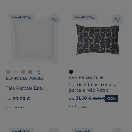
Liv. offerte
Liv. offerte
+5
CAMIF SIGNATURE
BLANC DES VOSGES
Lot de 2 taies d'oreiller
Taie Percale Easy
percale Néo Rétro
31,50 €
20,00 €
Ancien prix
45,00 €
-30%
Dès
Dès
Français
Français
Liv. offerte
Nouveauté