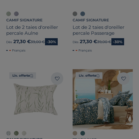
CAMIF SIGNATURE
CAMIF SIGNATURE
Lot de 2 taies d'oreiller
Lot de 2 taies d'oreiller
percale Aulne
percale Passerage
27,30 €
27,30 €
Ancien prix
39,00 €
-30%
Ancien prix
39,00 €
-30%
Dès
Dès
Français
Français
Liv. offerte
Liv. offerte