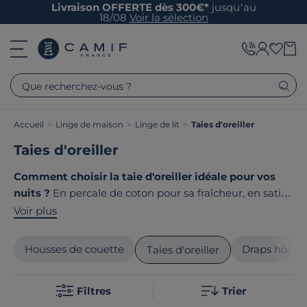
Livraison OFFERTE dès 300€*
jusqu’au
18/08
Voir la sélection
Que recherchez-vous ?
Accueil
>
Linge de maison
>
Linge de lit
>
Taies d'oreiller
Taies d'oreiller
Comment choisir la taie d'oreiller idéale pour vos
nuits ?
En percale de coton pour sa fraîcheur, en satin
pour sa douceur ou en gaze de coton pour son côté
Voir plus
déco ? Disponibles en différentes tailles, nos taies
d'oreiller s'adaptent à tous les oreillers et styles de
Housses de couette
Draps houss
Taies d'oreiller
décoration. Le point commun de nos produits ? Ils sont
tous
fabriqués en France ou en Europe
!
Filtres
Trier