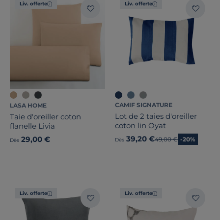
Liv. offerte
Liv. offerte
CAMIF SIGNATURE
LASA HOME
Lot de 2 taies d'oreiller
Taie d'oreiller coton
coton lin Oyat
flanelle Livia
39,20 €
29,00 €
Ancien prix
49,00 €
-20%
Dès
Dès
Liv. offerte
Liv. offerte