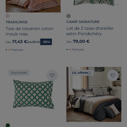
CAMIF SIGNATURE
TRADILINGE
Lot de 2 taies d'oreiller
Taie de traversin coton
satin Pondichéry
Inouk rose
79,00 €
17,43 €
Ancien prix
24,90 €
-30%
Dès
Dès
Français
Français
Exclusivité
Liv. offerte