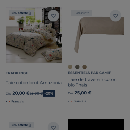
Liv. offerte
Exclusivité
Tissage
Dimension
Marque
Note des clients
ESSENTIELS PAR CAMIF
TRADILINGE
Taie de traversin coton
Stock
Taie coton brut Amazonia
bio Thaïs
25,00 €
20,00 €
Ancien prix
25,00 €
-20%
Dès
Dès
Pays de fabrication
Français
Français
Liv. offerte