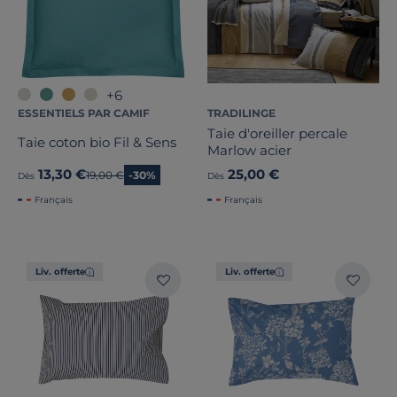
+6
ESSENTIELS PAR CAMIF
TRADILINGE
Taie d'oreiller percale
Taie coton bio Fil & Sens
Marlow acier
13,30 €
25,00 €
Ancien prix
19,00 €
-30%
Dès
Dès
Français
Français
Liv. offerte
Liv. offerte