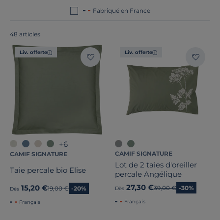
Fabriqué en France
48 articles
Liv. offerte
Liv. offerte
+6
CAMIF SIGNATURE
CAMIF SIGNATURE
Lot de 2 taies d'oreiller
Taie percale bio Elise
percale Angélique
27,30 €
15,20 €
Ancien prix
39,00 €
-30%
Ancien prix
19,00 €
-20%
Dès
Dès
Français
Français