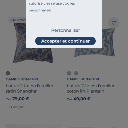
autoriser, les refuser, ou les
personnaliser.
Liv. offerte
Liv. offerte
Personnaliser
Accepter et continuer
CAMIF SIGNATURE
CAMIF SIGNATURE
Lot de 2 taies d'oreiller
Lot de 2 taies d'oreiller
satin Shanghai
coton lin Plantain
79,00 €
49,00 €
Dès
Dès
Français