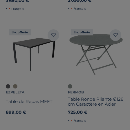
2 099,00 €
3 650,00 €
Aluminium
Français
Français
Liv. offerte
Liv. offerte
EZPELETA
FERMOB
Table Ronde Pliante Ø128
Table de Repas MEET
cm Caractère en Acier
899,00 €
725,00 €
Français