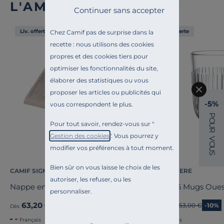
L'AMBIANCE
Continuer sans accepter
Liv. offerte
Liv. offerte
Chez Camif pas de surprise dans la
recette : nous utilisons des cookies
propres et des cookies tiers pour
optimiser les fonctionnalités du site,
élaborer des statistiques ou vous
proposer les articles ou publicités qui
-5%
vous correspondent le plus.
P
O
Pour tout savoir, rendez-vous sur "
U
R
Gestion des cookies
". Vous pourrez y
V
O
modifier vos préférences à tout moment.
U
S
Bien sûr on vous laisse le choix de les
CAMIF SIGNATURE
LA ROCHERE
autoriser, les refuser, ou les
Nappe enduite coton lin Laurie
Lot de 6 Mugs Oue
personnaliser.
63,20 €
47,70 €
Ancien prix
79,00 €
-20%
Ancien prix
53,00 €
-10%
Dès
Français
Français