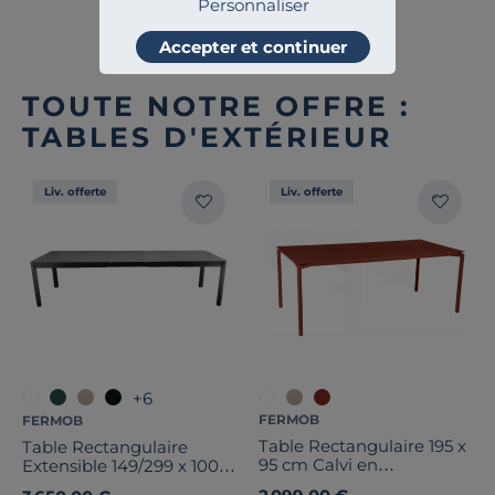
Personnaliser
Accepter et continuer
TOUTE NOTRE OFFRE :
TABLES D'EXTÉRIEUR
Liv. offerte
Liv. offerte
+6
FERMOB
FERMOB
Table Rectangulaire 195 x
Table Rectangulaire
95 cm Calvi en
Extensible 149/299 x 100
Aluminium
cm Ribambelle en