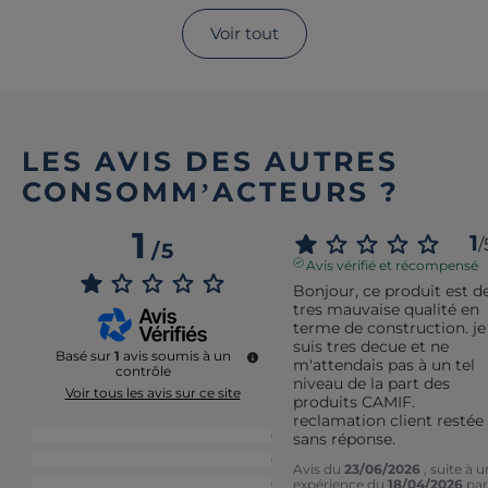
Voir tout
LES AVIS DES AUTRES
CONSOMM’ACTEURS ?
1
1
/
/
5
Avis vérifié et récompensé
Bonjour, ce produit est de
tres mauvaise qualité en 
terme de construction. je 
suis tres decue et ne 
Basé sur
1
avis soumis à un
m'attendais pas à un tel 
contrôle
niveau de la part des 
Voir tous les avis sur ce site
produits CAMIF. 
reclamation client restée 
5
étoiles
0
sans réponse.
4
étoiles
0
Avis du
23/06/2026
, suite à 
3
étoiles
0
expérience du
18/04/2026
par