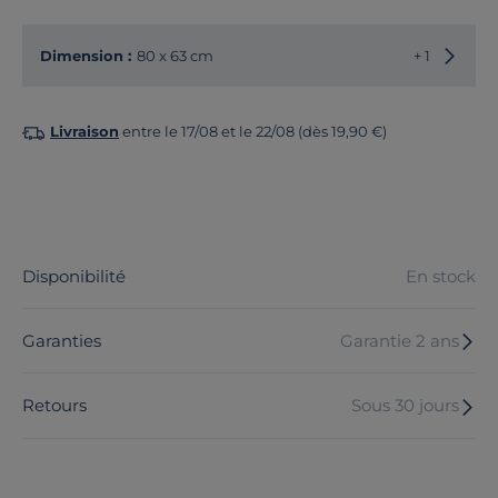
Choisir
Dimension :
80 x 63 cm
+ 1
Livraison
entre le 17/08 et le 22/08 (dès 19,90 €)
Disponibilité
En stock
Garanties
Garantie 2 ans
Retours
Sous 30 jours