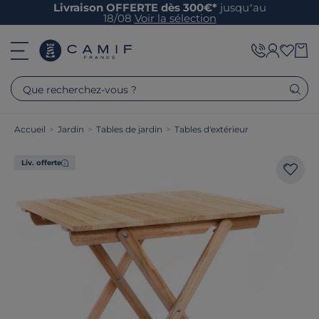
Livraison OFFERTE dès 300€*
jusqu’au
18/08
Voir la sélection
Que recherchez-vous ?
Accueil
>
Jardin
>
Tables de jardin
>
Tables d'extérieur
Liv. offerte