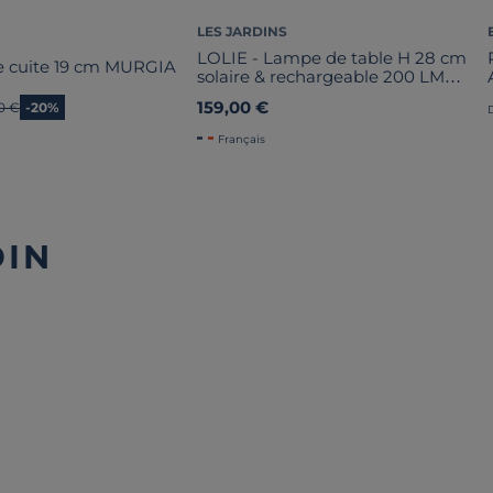
LES JARDINS
LOLIE - Lampe de table H 28 cm
re cuite 19 cm MURGIA
solaire & rechargeable 200 LM
maille AMBRE
159,00 €
en prix
0 €
-20%
Français
DIN