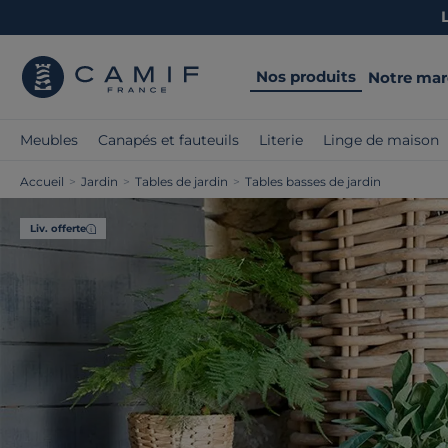
Nos produits
Notre ma
Meubles
Canapés et fauteuils
Literie
Linge de maison
Accueil
>
Jardin
>
Tables de jardin
>
Tables basses de jardin
Liv. offerte