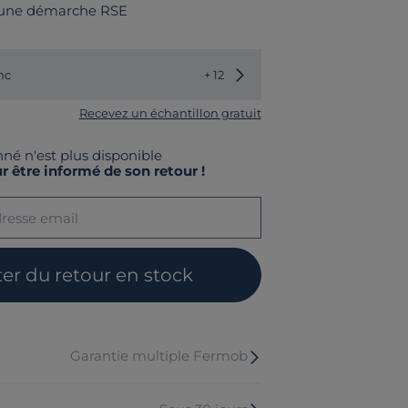
 une démarche RSE
Choisir une autre couleur
nc
+ 12
Recevez un échantillon gratuit
nné n'est plus disponible
r être informé de son retour !
ter du retour en stock
Garantie multiple Fermob