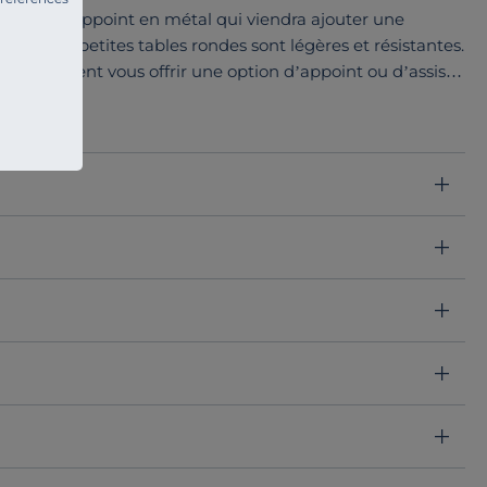
 table d’appoint en métal qui viendra ajouter une
ieur. Ces petites tables rondes sont légères et résistantes.
4,5 cm vient vous offrir une option d’appoint ou d’assise,
ute seule ou à plusieurs, elle mêlera pratique et design !
s et se coordonne avec fauteuils bas et salons de jardin
in