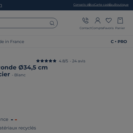
on
Conseils déco
Carte cadeau
Boutique
Contact
Compte
Favoris
Panier
e in France
C • PRO
4.8
/
5
-
24
avis
Ronde Ø34,5 cm
cier
-
Blanc
ance
tériaux recyclés