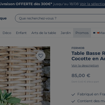
Livraison OFFERTE dès 300€*
jusqu’au 18/08
Voir la sélecti
rque
Que recherchez-vous ?
Déco
Enfant
Arts de la table
Jardin
Promos
Mad
FERMOB
Table Basse 
Cocotte en A
Voir la description
85,00 €
Dont 0,40 € d'éco-part
Fabriqué en Fr
Contient des ma