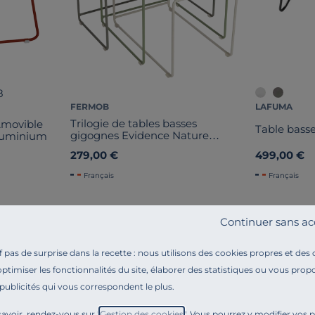
8
FERMOB
LAFUMA
Trilogie de tables basses
Amovible
Table bass
gigognes Evidence Nature
Aluminium
Oulala
279,00 €
499,00 €
Français
Français
Continuer sans ac
pas de surprise dans la recette : nous utilisons des cookies propres et des
optimiser les fonctionnalités du site, élaborer des statistiques ou vous propo
 publicités qui vous correspondent le plus.
Référence : 100276525759
Venez parfaire votre terrasse avec la Table Basse / T
avoir, rendez-vous sur "
Gestion des cookies
". Vous pourrez y modifier vos 