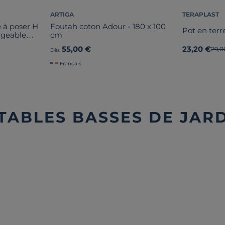
ARTIGA
TERAPLAST
 à poser H
Foutah coton Adour - 180 x 100
Pot en ter
rgeable
cm
AL
55,00 €
23,20 €
Anci
29,0
Dès
Français
 TABLES BASSES DE JAR