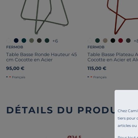
+6
+
FERMOB
FERMOB
Table Basse Ronde Hauteur 45
Table Basse Plateau 
cm Cocotte en Acier
Cocotte en Acier et 
95,00 €
115,00 €
Français
Français
DÉTAILS DU PRODUIT
Chez Camif 
tiers pour 
articles ou
Pour tout s