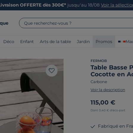
Livraison OFFERTE dès 300€*
jusqu’au 18/08
Voir la sélecti
rque
Que recherchez-vous ?
Déco
Enfant
Arts de la table
Jardin
Promos
Mad
FERMOB
Table Basse 
Cocotte en A
Carbone
Voir la description
115,00 €
Dont 0,40 € d'éco-part
Fabriqué en Fr