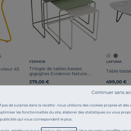
6
FERMOB
LAFUMA
Trilogie de tables basses
uteur 45
Table bass
gigognes Evidence Nature
Oulala
279,00 €
499,00 €
Français
Français
Continuer sans ac
pas de surprise dans la recette : nous utilisons des cookies propres et des
optimiser les fonctionnalités du site, élaborer des statistiques ou vous propo
 publicités qui vous correspondent le plus.
avoir, rendez-vous sur "
Gestion des cookies
". Vous pourrez y modifier vos 