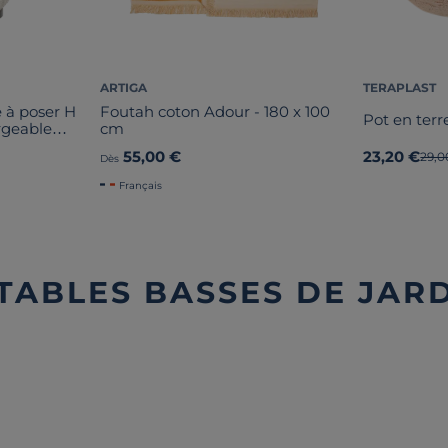
ARTIGA
TERAPLAST
 à poser H
Foutah coton Adour - 180 x 100
Pot en ter
rgeable
cm
AL
55,00 €
23,20 €
Anci
29,0
Dès
Français
 TABLES BASSES DE JAR