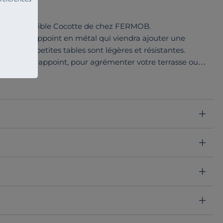
Plateau Amovible Cocotte de chez FERMOB.
 table d’appoint en métal qui viendra ajouter une
ieur. Ces petites tables sont légères et résistantes.
ne option d’appoint, pour agrémenter votre terrasse ou
 de cette petite table est amovible, pour servir ses
u à plusieurs, elle mêlera pratique et design !
s et se coordonne avec fauteuils bas et salons de jardin
in