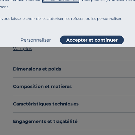
ment.
Référence : 100294096448
Venez parfaire votre terrasse avec la Table Basse à 
 vous laisse le choix de les autoriser, les refuser, ou les personnaliser.
La collection Cocotte de FERMOB nous offre une petite
touche pratique et esthétique à votre extérieur ou intér
La Table Basse à Plateau Amovible vient vous offrir u
Personnaliser
Accepter et continuer
balcon avec style. Pensée pour être pratique, le plateau
Voir plus
convives facilement lors de vos apéritifs. Toute seule o
Cette table se décline dans une large palette de colori
FERMOB, pour répondre à toutes vos envies.
Dimensions et poids
Découvrez toute notre sélection :
Tables basses de jard
Composition et matières
Caractéristiques techniques
Engagements et traçabilité