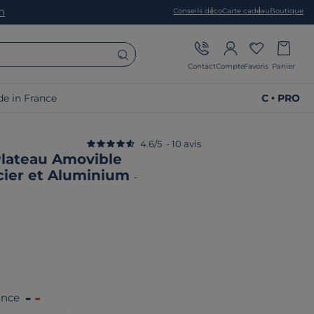
on
Conseils déco
Carte cadeau
Boutique
Contact
Compte
Favoris
Panier
e in France
C • PRO
4.6
/
5
-
10
avis
Plateau Amovible
cier et Aluminium
-
ance