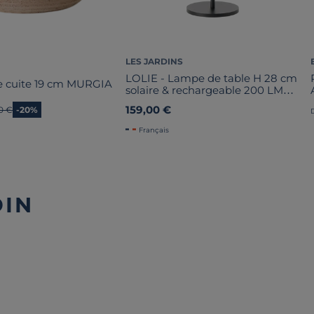
LES JARDINS
LOLIE - Lampe de table H 28 cm
re cuite 19 cm MURGIA
solaire & rechargeable 200 LM
maille AMBRE
159,00 €
en prix
0 €
-20%
Français
DIN