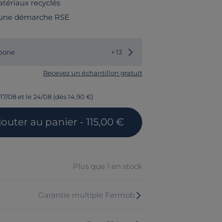
tériaux recyclés
 une démarche RSE
Choisir une autre couleur
bone
+ 13
Recevez un échantillon gratuit
17/08 et le 24/08 (dès 14,90 €)
jouter
au panier
- 115,00 €
Plus que 1 en stock
Garantie multiple Fermob