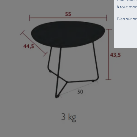
à tout mo
Bien sûr on