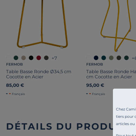
+7
+
FERMOB
FERMOB
Table Basse Ronde Ø34,5 cm
Table Basse Ronde Ha
Cocotte en Acier
cm Cocotte en Acier
85,00 €
95,00 €
Français
Français
Chez Camif 
tiers pour 
DÉTAILS DU PRODUIT
articles ou
Pour tout s