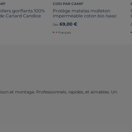
MIF
COSI PAR CAMIF
eillers gonflants 100%
Protège matelas molleton
de Canard Candice
imperméable coton bio Isaac
69,00 €
Dès
Français
ison et montage. Professionnels, rapides, et aimables. Un 