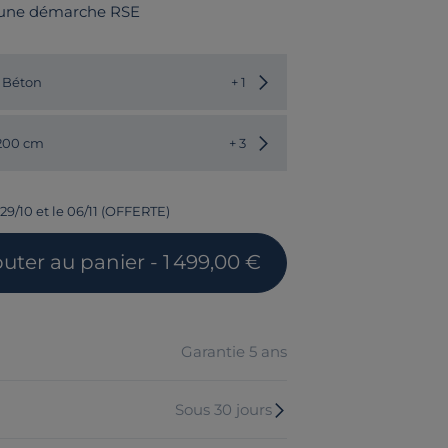
 une démarche RSE
Choisir une autre couleur
s Béton
+ 1
Choisir une autre dimension
 200 cm
+ 3
 29/10 et le 06/11 (OFFERTE)
outer
au panier
- 1 499,00 €
Garantie 5 ans
Sous 30 jours