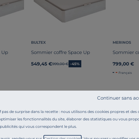
BULTEX
MERINOS
e Up
Sommier coffre Space Up
Sommier co
549,45 €
799,00 €
Ancien prix
999,00 €
-45%
Français
Continuer sans ac
pas de surprise dans la recette : nous utilisons des cookies propres et des
optimiser les fonctionnalités du site, élaborer des statistiques ou vous propo
Référence : 100362011214
 publicités qui vous correspondent le plus.
Avec sa grande capacité de rangement, le
sommier co
avoir, rendez-vous sur "
Gestion des cookies
". Vous pourrez y modifier vos 