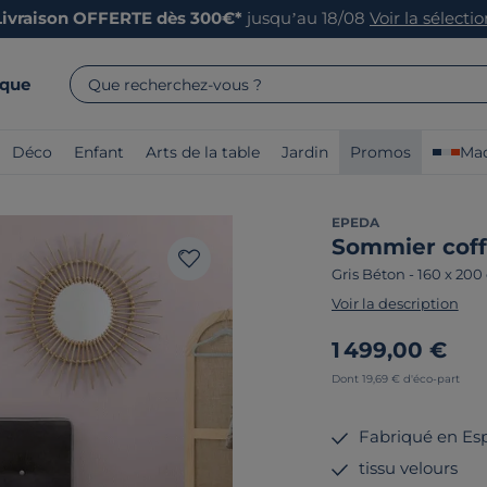
Livraison OFFERTE dès 300€*
jusqu’au 18/08
Voir la sélecti
rque
Que recherchez-vous ?
Déco
Enfant
Arts de la table
Jardin
Promos
Mad
EPEDA
Sommier coff
Gris Béton
-
160 x 200
Voir la description
1 499,00 €
Dont 19,69 € d'éco-part
Fabriqué en Es
tissu velours