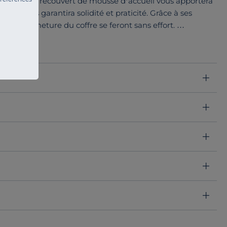
n plateau recouvert de mousse d’accueil vous apportera
re vous garantira solidité et praticité. Grâce à ses
re et la fermeture du coffre se feront sans effort.