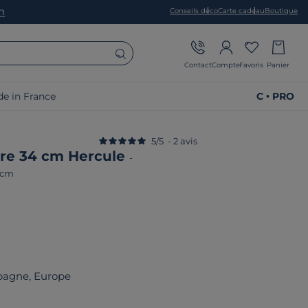
on
Conseils déco
Carte cadeau
Boutique
Contact
Compte
Favoris
Panier
e in France
C • PRO
5
/
5
-
2
avis
re 34 cm Hercule
-
 cm
pagne, Europe