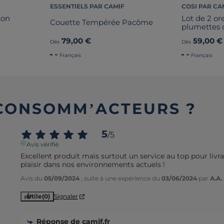
ESSENTIELS PAR CAMIF
COSI PAR CA
ton
Lot de 2 or
Couette Tempérée Pacôme
plumettes 
79,00 €
59,00 €
Dès
Dès
Français
Français
 CONSOMM’ACTEURS ?
5
/
5
Avis vérifié
Excellent produit mais surtout un service au top pour livra
plaisir dans nos environnements actuels !
Avis du
05/09/2024
, suite à une expérience du
03/06/2024
par
A.A.
Utile
(0)
Signaler
Réponse de
camif.fr