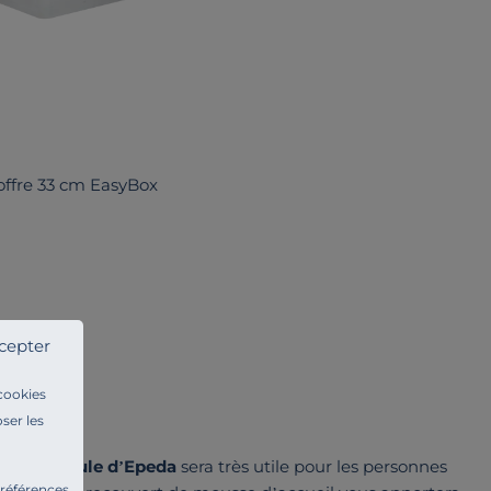
ffre 33 cm EasyBox
cepter
 cookies
ser les
ffre Hercule d’Epeda
sera très utile pour les personnes
préférences