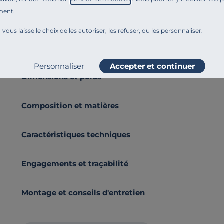
manquant de place dans leurs chambres à coucher. So
ment.
un confort de couchage supplémentaire. Ce sommier coff
articulations par vérins à air et à sa poignée, l’ouvertu
 vous laisse le choix de les autoriser, les refuser, ou les personnaliser.
Découvrez toute notre sélection :
Sommiers coffre
Voir plus
Personnaliser
Accepter et continuer
Dimensions et poids
Composition et matières
Caractéristiques techniques
Engagements et traçabilité
Montage et conseils d'entretien