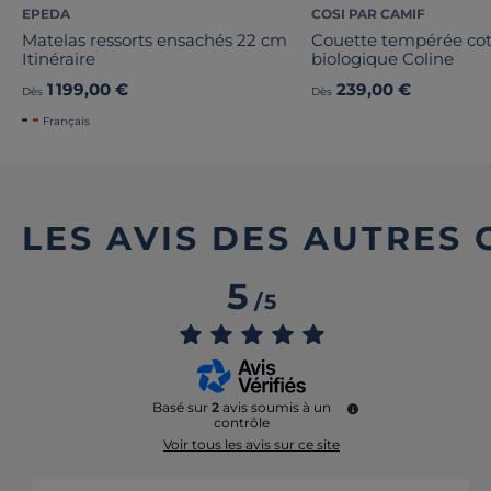
EPEDA
COSI PAR CAMIF
Matelas ressorts ensachés 22 cm
Couette tempérée co
Itinéraire
biologique Coline
1 199,00 €
239,00 €
Dès
Dès
Français
LES AVIS DES AUTRES
5
/
5
Basé sur
2
avis soumis à un
contrôle
Voir tous les avis sur ce site
5
étoiles
2