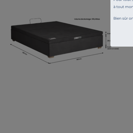
à tout mo
Bien sûr on