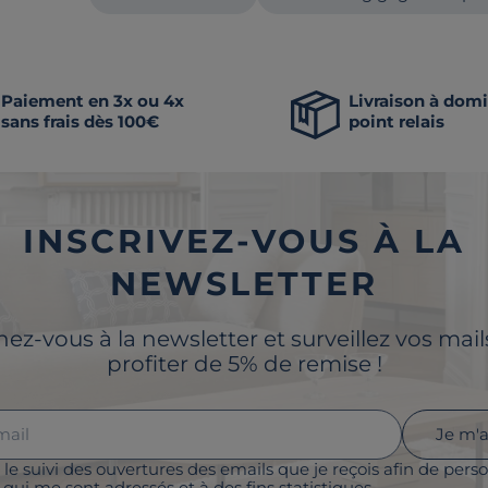
Paiement en 3x ou 4x
Livraison à domi
sans frais dès 100€
point relais
INSCRIVEZ-VOUS À LA
NEWSLETTER
z-vous à la newsletter et surveillez vos mai
profiter de 5% de remise !
Je m'
 le suivi des ouvertures des emails que je reçois afin de perso
qui me sont adressés et à des fins statistiques.