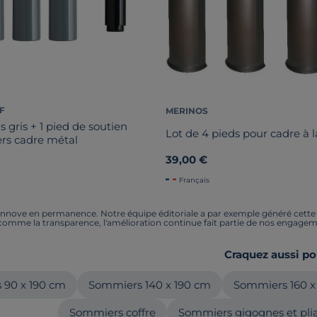
F
MERINOS
s gris + 1 pied de soutien
Lot de 4 pieds pour cadre à l
rs cadre métal
39,00 €
Français
nnove en permanence. Notre équipe éditoriale a par exemple généré cette pa
 comme la transparence, l'amélioration continue fait partie de nos engagem
Craquez aussi po
 90 x 190 cm
Sommiers 140 x 190 cm
Sommiers 160 x
Sommiers coffre
Sommiers gigognes et pli