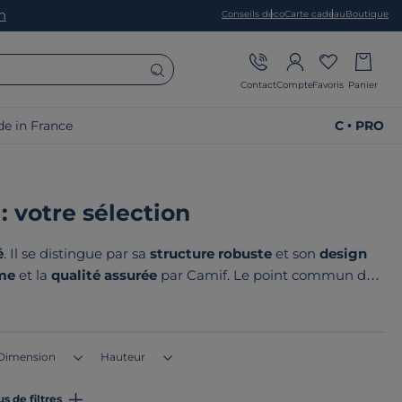
on
Conseils déco
Carte cadeau
Boutique
Contact
Compte
Favoris
Panier
e in France
C • PRO
: votre sélection
é
. Il se distingue par sa
structure robuste
et son
design
ime
et la
qualité assurée
par Camif. Le point commun de
en France ou en Europe !
Dimension
Hauteur
us de filtres