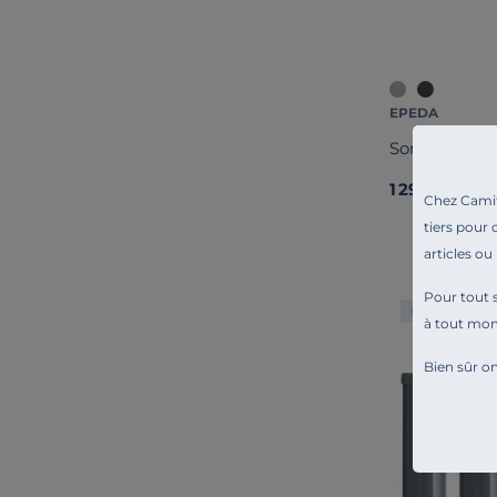
EPEDA
Sommier cof
1 299,00 €
Chez Camif 
tiers pour 
articles ou
Pour tout s
Liv. offerte
à tout mo
Bien sûr on