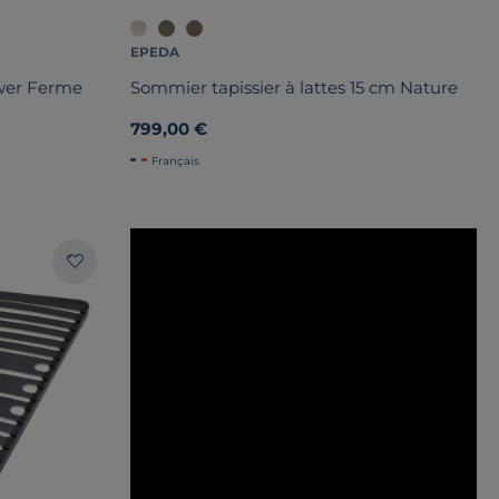
EPEDA
wer Ferme
Sommier tapissier à lattes 15 cm Nature
799,00 €
Français