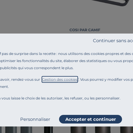
COSI PAR CAMIF
Sommier cadre à latte 3 zon
fre 34 cm Hercule
Continuer sans ac
Ewan
199,00 €
pas de surprise dans la recette : nous utilisons des cookies propres et des
Français
optimiser les fonctionnalités du site, élaborer des statistiques ou vous propo
 publicités qui vous correspondent le plus.
avoir, rendez-vous sur "
Gestion des cookies
". Vous pourrez y modifier vos 
Liv. offerte
ment.
 vous laisse le choix de les autoriser, les refuser, ou les personnaliser.
Personnaliser
Accepter et continuer