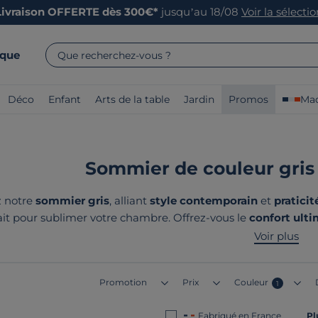
Livraison OFFERTE dès 300€*
jusqu’au 18/08
Voir la sélecti
rque
Que recherchez-vous ?
Déco
Enfant
Arts de la table
Jardin
Promos
Mad
Sommier de couleur gris 
 notre
sommier gris
, alliant
style contemporain
et
praticit
fait pour sublimer votre chambre. Offrez-vous le
confort ult
nos produits ? Ils sont tous fabriqués 
Voir plus
Promotion
Prix
Couleur
1
Fabriqué en France
Pl