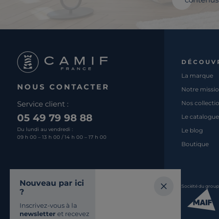
DÉCOUV
La marque
NOUS CONTACTER
Notre missi
Service client :
Nos collecti
05 49 79 98 88
Le catalogue
Du lundi au vendredi :
Le blog
09 h 00 – 13 h 00 / 14 h 00 – 17 h 00
Boutique
Nous écrire
Nouveau par ici
Société du grou
?
Retrouvez-nous
Inscrivez-vous à la
SUR LES RÉSEAUX
newsletter
et recevez