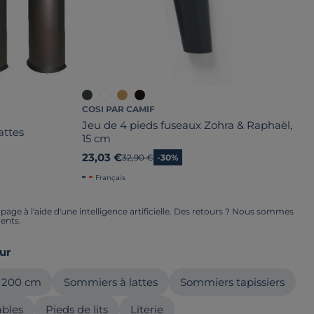
COSI PAR CAMIF
Jeu de 4 pieds fuseaux Zohra & Raphaël,
attes
15 cm
23,03 €
Ancien prix
32,90 €
-30%
Français
ge à l'aide d'une intelligence artificielle. Des retours ? Nous sommes
ents.
ur
 200 cm
Sommiers à lattes
Sommiers tapissiers
ables
Pieds de lits
Literie