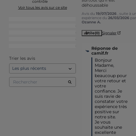
contrôle
déhoussable
Voir tous les avis sur ce site
Avis du
19/07/2026
, suite à u
expérience du
26/03/2026
pa
5
étoiles
1
Ozanne A.
4
étoiles
0
3
étoiles
0
Utile
(0)
Signaler
2
étoiles
0
1
étoile
0
Réponse de
camif.fr
Trier les avis
Bonjour 
Madame,

Merci 
beaucoup pour 
votre retour et 
votre 
confiance. Je 
suis ravie de 
constater votre 
expérience très 
positive sur 
notre site.

Je vous 
souhaite une 
excellente 