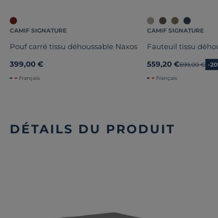
CAMIF SIGNATURE
CAMIF SIGNATURE
Pouf carré tissu déhoussable Naxos
Fauteuil tissu déh
399,00 €
559,20 €
Ancien prix
699,00 €
-2
Français
Français
DÉTAILS DU PRODUIT