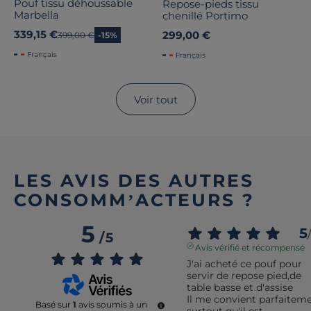
Pouf tissu déhoussable
Repose-pieds tissu
Marbella
chenillé Portimo
339,15 €
299,00 €
Ancien prix
399,00 €
-15%
Français
Français
Voir tout
LES AVIS DES AUTRES
CONSOMM’ACTEURS ?
5
5
/
/
5
Avis vérifié et récompensé
J'ai acheté ce pouf pour 
servir de repose pied,de 
table basse et d'assise

Il me convient parfaiteme
Basé sur
1
avis soumis à un
surtout qu'il est 