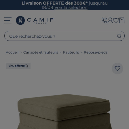
Livraison OFFERTE dès 300€*
jusqu’au
18/08
Voir la sélection
Que recherchez-vous ?
Accueil
>
Canapés et fauteuils
>
Fauteuils
>
Repose-pieds
Liv. offerte