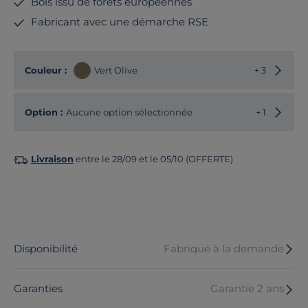
Bois issu de forêts européennes
Fabricant avec une démarche RSE
Choisir
Couleur :
Vert Olive
+ 3
Option :
Aucune option sélectionnée
+ 1
Livraison
entre le 28/09 et le 05/10 (OFFERTE)
Disponibilité
Fabriqué à la demande
Garanties
Garantie 2 ans