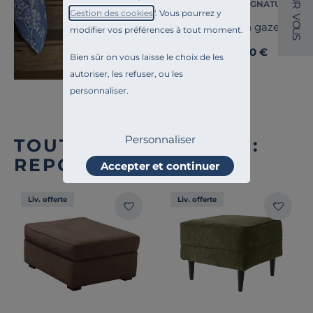
CAMIF SIGNATURE
R
Gestion des cookies
". Vous pourrez y
V
O
Coussin gaze de co
modifier vos préférences à tout moment.
U
S
25,00 €
Dès
Bien sûr on vous laisse le choix de les
autoriser, les refuser, ou les
personnaliser.
Personnaliser
TOUTE NOTRE OFFRE :
REPOSE-PIEDS
Accepter et continuer
Liv. offerte
Liv. offerte