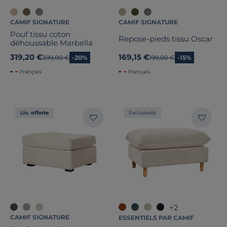
CAMIF SIGNATURE
CAMIF SIGNATURE
Pouf tissu coton
Repose-pieds tissu Oscar
déhoussable Marbella
319,20 €
169,15 €
Ancien prix
399,00 €
-20%
Ancien prix
199,00 €
-15%
Français
Français
Liv. offerte
Exclusivité
+2
CAMIF SIGNATURE
ESSENTIELS PAR CAMIF