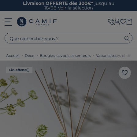
Livraison OFFERTE dès 300€*
jusqu’au
18/08
Voir la sélection
Que recherchez-vous ?
Accueil
>
Déco
>
Bougies, savons et senteurs
>
Vaporisateurs et diffu
Liv. offerte