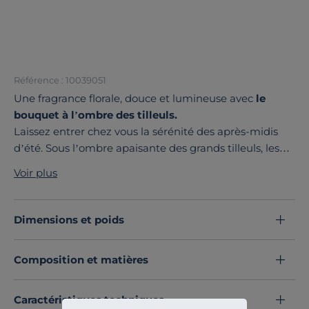
Référence : 10039051
Une fragrance florale, douce et lumineuse avec
le
bouquet à l’ombre des tilleuls.
Laissez entrer chez vous la sérénité des après-midis
d’été. Sous l’ombre apaisante des grands tilleuls, les
notes délicates de
fleurs de tilleul
s’unissent à la
Voir plus
fraîcheur des tulipes et au caractère profond du
bois
de Gaïac
. Un parfum qui évoque l’authenticité des
moments simples et le bonheur des souvenirs
Dimensions et poids
partagés dans le grand ouest de la France.
Élaboré à partir de
parfums sans CMR ni phtalates
, ce
Composition et matières
bouquet parfumé diffuse en continu une senteur
subtile et raffinée. Ses tiges en rotin libèrent
délicatement les effluves pour une
atmosphère
Caractéristiques techniques