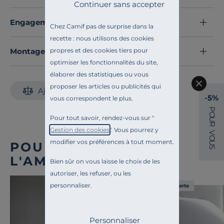
accueillante et durable.
Continuer sans accepter
Avec son flacon en verre et ses tiges en rotin, le
Engagements et traçabilité
Chez Camif pas de surprise dans la
bouquet parfumé À l’ombre des Tilleuls transforme
recette : nous utilisons des cookies
votre maison en un cocon chaleureux, empreint
propres et des cookies tiers pour
d’authenticité et de sérénité.
Montage et conseils d'entretien
optimiser les fonctionnalités du site,
Laissez le parfum s’épanouir… et vos souvenirs d’été
élaborer des statistiques ou vous
refleurir.
proposer les articles ou publicités qui
Découvrez toute notre sélection :
Ajouter au comparateur
-5%
vous correspondent le plus.
Vaporisateurs et diffuseurs
P
O
Pour tout savoir, rendez-vous sur "
U
R
Gestion des cookies
". Vous pourrez y
V
O
modifier vos préférences à tout moment.
U
POUR COMPLÉTER
S
L'AMBIANCE
Bien sûr on vous laisse le choix de les
autoriser, les refuser, ou les
personnaliser.
Liv. offerte
Personnaliser