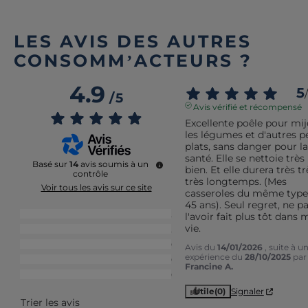
LES AVIS DES AUTRES
CONSOMM’ACTEURS ?
4.9
5
/
/
5
Avis vérifié et récompensé
Excellente poêle pour mijo
les légumes et d'autres pe
plats, sans danger pour la 
santé. Elle se nettoie très 
Basé sur
14
avis soumis à un
bien. Et elle durera très trè
contrôle
très longtemps. (Mes 
Voir tous les avis sur ce site
casseroles du même type 
45 ans). Seul regret, ne pa
5
étoiles
12
l'avoir fait plus tôt dans m
vie.
4
étoiles
2
3
étoiles
0
Avis du
14/01/2026
, suite à u
expérience du
28/10/2025
par
2
étoiles
0
Francine A.
1
étoile
0
Utile
(0)
Signaler
Trier les avis