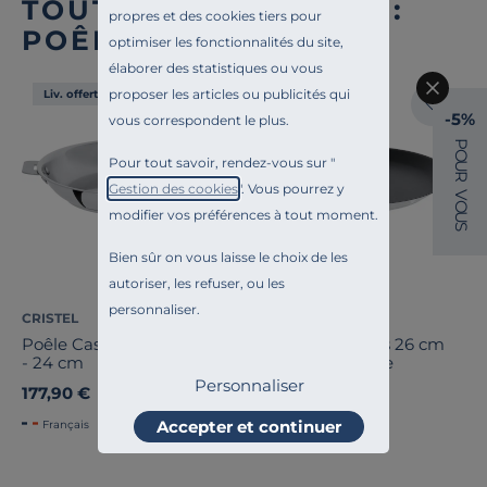
TOUTE NOTRE OFFRE :
propres et des cookies tiers pour
POÊLES
optimiser les fonctionnalités du site,
élaborer des statistiques ou vous
proposer les articles ou publicités qui
Liv. offerte
Liv. offerte
-5%
vous correspondent le plus.
P
O
Pour tout savoir, rendez-vous sur "
U
R
Gestion des cookies
". Vous pourrez y
V
O
modifier vos préférences à tout moment.
U
S
Bien sûr on vous laisse le choix de les
autoriser, les refuser, ou les
personnaliser.
CRISTEL
CRISTEL
Poêle Casteline amovible
Crépière Exceliss 26 cm
- 24 cm
Mutine Amovible
Personnaliser
177,90 €
159,90 €
Accepter et continuer
Français
Français