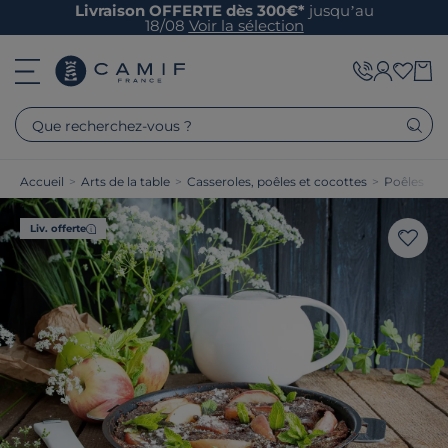
Livraison OFFERTE dès 300€*
jusqu’au
18/08
Voir la sélection
Que recherchez-vous ?
Accueil
>
Arts de la table
>
Casseroles, poêles et cocottes
>
Poêles
Liv. offerte