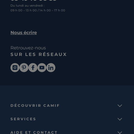
Du lundi au vendredi :
09 h 00 – 13 h 00 / 14 h 00 – 17 h 00
Nous écrire
Retrouvez-nous
SUR LES RÉSEAUX
DÉCOUVRIR CAMIF
La marque
SERVICES
Notre mission
Services et avantages
Nos collections
AIDE ET CONTACT