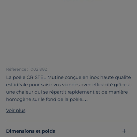
Référence : 10021982
La poêle CRISTEL Mutine conçue en inox haute qualité
est idéale pour saisir vos viandes avec efficacité grâce à
une chaleur qui se répartit rapidement et de manière
homogène sur le fond de la poêle.
Le concept amovible de Cristel est unique, les
Voir plus
poignées (vendues en option) se fixent et s'enlèvent
avec facilité et sécurité. Les poêles s'emboîtent
totalement pour prendre un minimum de place. Sans
Dimensions et poids
poignée, la poêle Mutine se transforme en plat pour