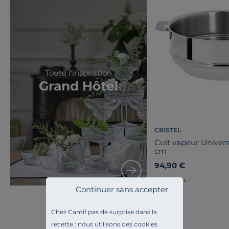
Toute l'inspiration
Grand Hôtel
CRISTEL
Cuit vapeur Univer
cm
94,90 €
Français
Continuer sans accepter
Chez Camif pas de surprise dans la
recette : nous utilisons des cookies