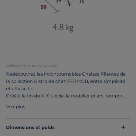
Référence : 100043894200
Redécouvrez les incontournables Chaises Pliantes de
la collection Bistro de chez FERMOB, entre simplicité
et efficacité.
Créé à la fin du XIXᵉ siècle, le mobilier pliant remporte
d’emblée un véritable succès auprès des limonadiers,
Voir plus
apprécié pour sa simplicité et sa rapidité de
rangement.
C’est à partir du modèle original “Simplex” décrit dans
Dimensions et poids
le brevet de 1889, dont la marque est dépositaire, que