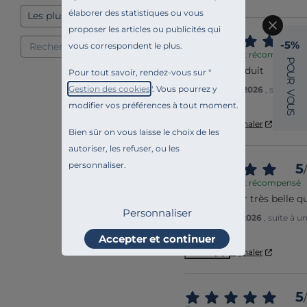
élaborer des statistiques ou vous
proposer les articles ou publicités qui
5
/
-5%
vous correspondent le plus.
Avis vérifié et récompensé
P
O
Très bon produit
Pour tout savoir, rendez-vous sur "
U
R
Gestion des cookies
". Vous pourrez y
Avis du
10/02/2026
, suite à 
V
Jacqueline A.
O
modifier vos préférences à tout moment.
U
S
Utile
(0)
Signaler
Bien sûr on vous laisse le choix de les
autoriser, les refuser, ou les
personnaliser.
5
/
Avis vérifié et récompensé
Belle couleur très belle qu
Personnaliser
Avis du
10/01/2026
, suite à 
Brigitte A.
Accepter et continuer
Utile
(0)
Signaler
5
/