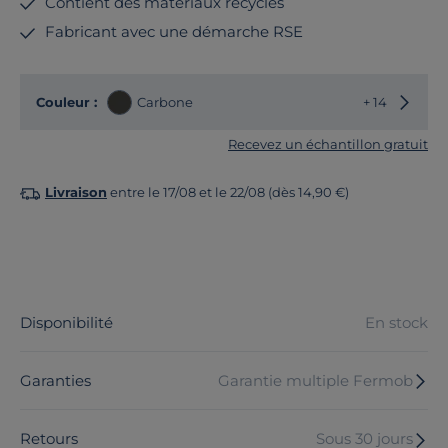
Contient des matériaux recyclés
Fabricant avec une démarche RSE
Choisir
Couleur :
Carbone
+ 14
Recevez un échantillon gratuit
Livraison
entre le 17/08 et le 22/08 (dès 14,90 €)
Disponibilité
En stock
Garanties
Garantie multiple Fermob
Retours
Sous 30 jours