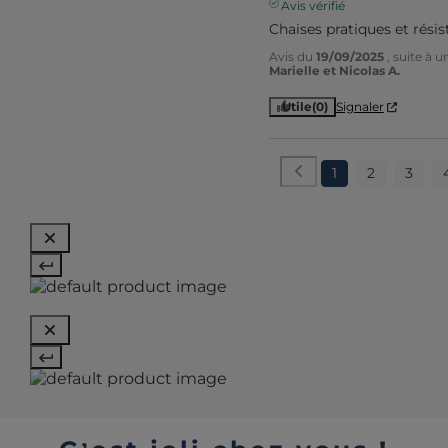
Avis vérifié
Chaises pratiques et résis
Avis du
19/09/2025
, suite à 
Marielle et Nicolas A.
Utile
(0)
Signaler
1
2
3