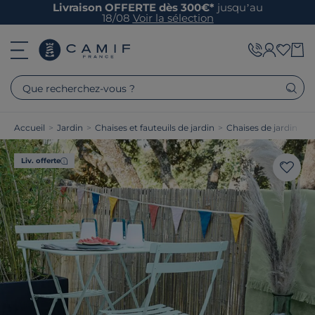
Livraison OFFERTE dès 300€*
jusqu’au
18/08
Voir la sélection
Que recherchez-vous ?
Accueil
>
Jardin
>
Chaises et fauteuils de jardin
>
Chaises de jardin
Liv. offerte