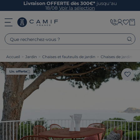
Livraison OFFERTE dès 300€*
jusqu’au
18/08
Voir la sélection
Que recherchez-vous ?
Accueil
>
Jardin
>
Chaises et fauteuils de jardin
>
Chaises de jardin
Liv. offerte