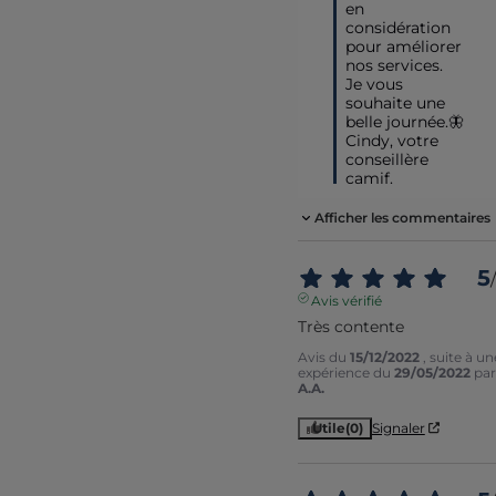
en 
considération 
pour améliorer 
nos services. 

Je vous 
souhaite une 
belle journée.🦋

Cindy, votre 
conseillère 
camif.
Afficher les commentaires
5
/
Avis vérifié
Très contente
Avis du
15/12/2022
, suite à un
expérience du
29/05/2022
par
A.A.
Utile
(0)
Signaler