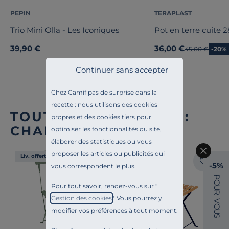
PEPIN
TERAPLAST
Trio Mini Olla - Les Iconiques
Pot en terre cuit
39,90 €
36,00 €
Ancien prix
45,00 €
-20%
Continuer sans accepter
Chez Camif pas de surprise dans la
recette : nous utilisons des cookies
TOUTE NOTRE OFFRE :
propres et des cookies tiers pour
CHAISES DE JARDIN
optimiser les fonctionnalités du site,
élaborer des statistiques ou vous
proposer les articles ou publicités qui
Liv. offerte
Liv. offerte
-5%
vous correspondent le plus.
P
O
Pour tout savoir, rendez-vous sur "
U
R
Gestion des cookies
". Vous pourrez y
V
O
modifier vos préférences à tout moment.
U
S