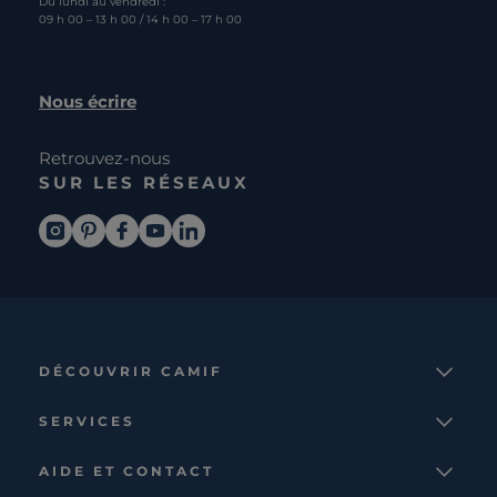
Du lundi au vendredi :
09 h 00 – 13 h 00 / 14 h 00 – 17 h 00
Nous écrire
Retrouvez-nous
SUR LES RÉSEAUX
DÉCOUVRIR CAMIF
La marque
SERVICES
Notre mission
Services et avantages
Nos collections
AIDE ET CONTACT
Comparateur