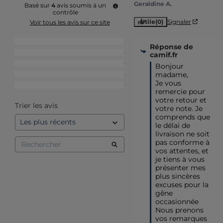
Geraldine A.
Basé sur
4
avis soumis à un
contrôle
Utile
(0)
Signaler
Voir tous les avis sur ce site
5
étoiles
4
Réponse de
4
étoiles
0
camif.fr
3
étoiles
0
Bonjour 
madame,

2
étoiles
0
Je vous 
1
étoile
0
remercie pour 
votre retour et 
Trier les avis
votre note. Je 
comprends que 
le délai de 
livraison ne soit 
pas conforme à 
vos attentes, et 
je tiens à vous  
présenter mes 
plus sincères 
excuses pour la 
gêne 
occasionnée

Nous prenons 
vos remarques 