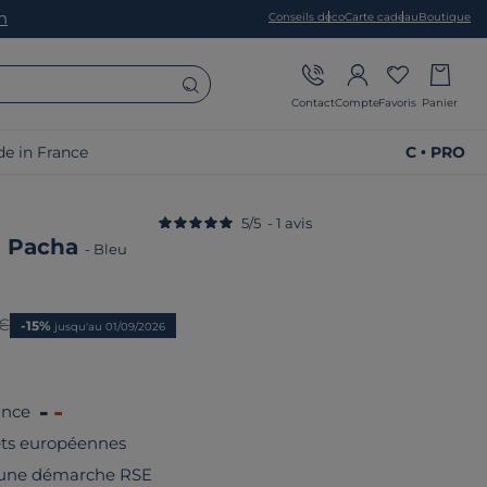
on
Conseils déco
Carte cadeau
Boutique
Contact
Compte
Favoris
Panier
e in France
C • PRO
5
/
5
-
1
avis
su Pacha
-
Bleu
prix
 €
-15%
jusqu'au 01/09/2026
ance
rêts européennes
 une démarche RSE