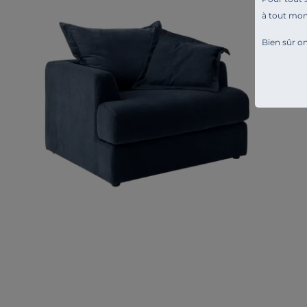
à tout mo
Bien sûr on