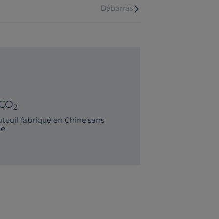
Débarras
 CO
2
teuil fabriqué en Chine sans
ée