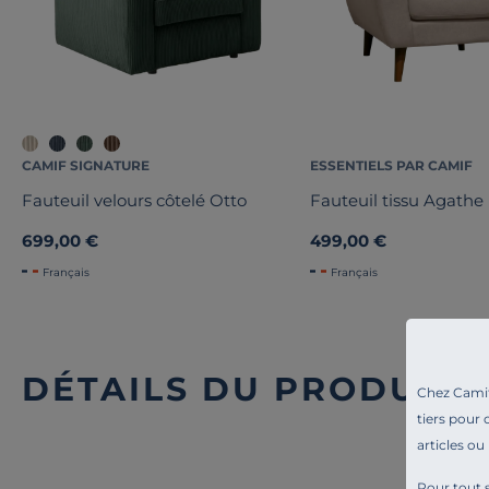
CAMIF SIGNATURE
ESSENTIELS PAR CAMIF
Fauteuil velours côtelé Otto
Fauteuil tissu Agathe
699,00 €
499,00 €
Français
Français
DÉTAILS DU PRODUIT
Chez Camif 
tiers pour 
articles ou
Pour tout s