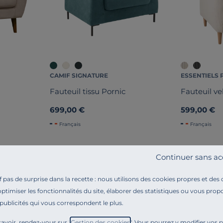
CAMIF SIGNATURE
ESSENTIELS 
Fauteuil tissu Pornic
Fauteuil ve
699,00 €
599,00 €
Français
Français
Continuer sans ac
pas de surprise dans la recette : nous utilisons des cookies propres et des
optimiser les fonctionnalités du site, élaborer des statistiques ou vous propo
 publicités qui vous correspondent le plus.
Référence : 100393153954
Un pur concentré de confort et de convivialité !
avoir, rendez-vous sur "
Gestion des cookies
". Vous pourrez y modifier vos 