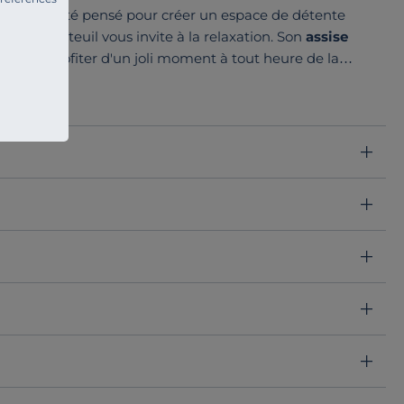
 détail a été pensé pour créer un espace de détente
te, ce fauteuil vous invite à la relaxation. Son
assise
ttra de profiter d'un joli moment à tout heure de la
acha ajoutent une
touche décorative
indéniable,
.
 un design chaleureux et un confort enveloppant.
a, et
laissez-vous envelopper par son charme