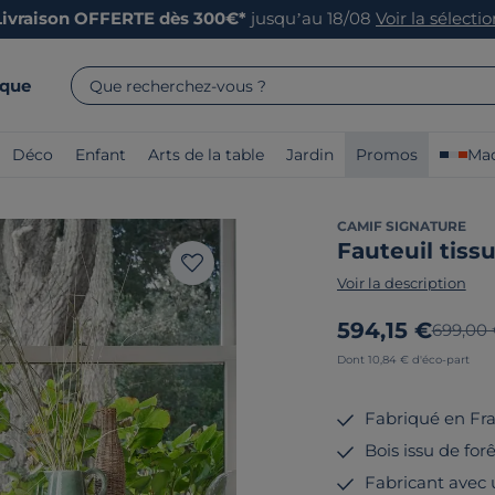
Livraison OFFERTE dès 300€*
jusqu’au 18/08
Voir la sélecti
rque
Que recherchez-vous ?
Déco
Enfant
Arts de la table
Jardin
Promos
Mad
CAMIF SIGNATURE
Fauteuil tis
Voir la description
Nouveau prix
594,15 €
Ancien 
699,00
Dont 10,84 € d'éco-part
Fabriqué en Fr
Bois issu de fo
Fabricant avec