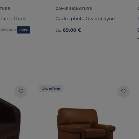
ATURE
CAMIF SIGNATURE
 laine Orion
Cadre photo Gwendolyne
€
69,00 €
Ancien prix
879,00 €
-30%
Dès
Liv. offerte