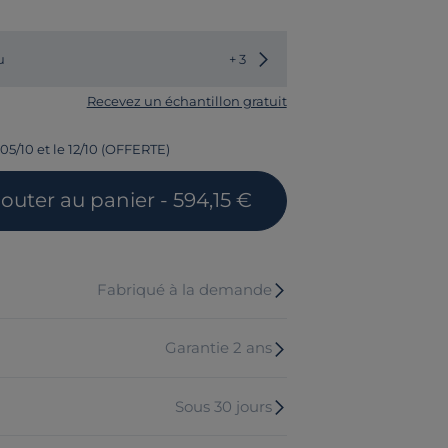
Choisir une autre couleur
u
+ 3
Recevez un échantillon gratuit
 05/10 et le 12/10 (OFFERTE)
jouter
au panier
- 594,15 €
Fabriqué à la demande
Garantie 2 ans
Sous 30 jours