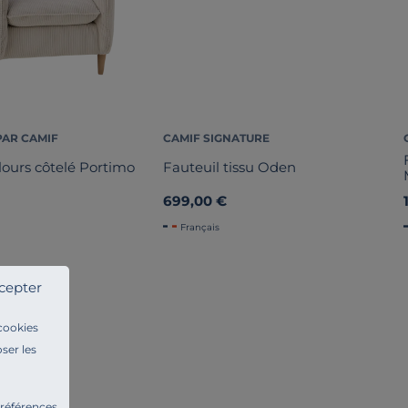
PAR CAMIF
CAMIF SIGNATURE
lours côtelé Portimo
Fauteuil tissu Oden
699,00 €
Français
cepter
 cookies
ser les
préférences