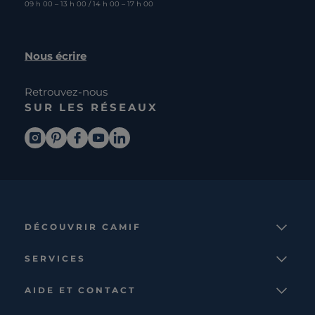
09 h 00 – 13 h 00 / 14 h 00 – 17 h 00
Nous écrire
Retrouvez-nous
SUR LES RÉSEAUX
DÉCOUVRIR CAMIF
La marque
SERVICES
Notre mission
Services et avantages
Nos collections
AIDE ET CONTACT
Comparateur
Le catalogue
Nous contacter