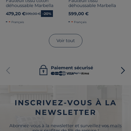
Fauteuil tissu coton
Fauteuil tissu
déhoussable Marbella
déhoussable Marbella
479,20 €
599,00 €
Ancien prix
599,00 €
-20%
Français
Français
Voir tout
Paiement sécurisé
INSCRIVEZ-VOUS À LA
NEWSLETTER
Abonnez-vous à la newsletter et surveillez vos mails
pour profiter de 5% de remise !