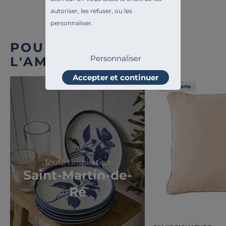
autoriser, les refuser, ou les
personnaliser.
POUR COMPLÉTER
Personnaliser
L'AMBIANCE
Accepter et continuer
Liv. offerte
Toute l'inspiration
Saint-Martin-de-
Ré