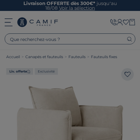
Livraison OFFERTE dès 300€*
jusqu’au
18/08
Voir la sélection
Que recherchez-vous ?
Accueil
>
Canapés et fauteuils
>
Fauteuils
>
Fauteuils fixes
Liv. offerte
Exclusivité