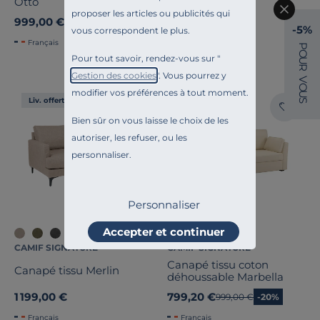
Otto
proposer les articles ou publicités qui
999,00 €
999,00 €
-5%
vous correspondent le plus.
Français
Français
P
O
Pour tout savoir, rendez-vous sur "
U
R
Gestion des cookies
". Vous pourrez y
V
O
modifier vos préférences à tout moment.
U
Liv. offerte
Liv. offerte
S
Bien sûr on vous laisse le choix de les
autoriser, les refuser, ou les
personnaliser.
Personnaliser
Accepter et continuer
CAMIF SIGNATURE
CAMIF SIGNATURE
Canapé tissu coton
Canapé tissu Merlin
déhoussable Marbella
1 199,00 €
799,20 €
Ancien prix
999,00 €
-20%
Français
Français