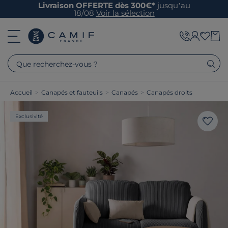
Livraison OFFERTE dès 300€*
jusqu’au
18/08
Voir la sélection
Que recherchez-vous ?
Accueil
>
Canapés et fauteuils
>
Canapés
>
Canapés droits
Exclusivité