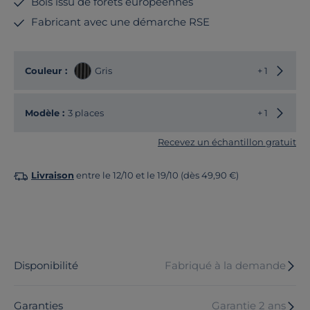
Bois issu de forêts européennes
Fabricant avec une démarche RSE
Choisir
Couleur :
Gris
+ 1
Choisir
Modèle :
3 places
+ 1
Recevez un échantillon gratuit
Livraison
entre le 12/10 et le 19/10 (dès 49,90 €)
Disponibilité
Fabriqué à la demande
Garanties
Garantie 2 ans