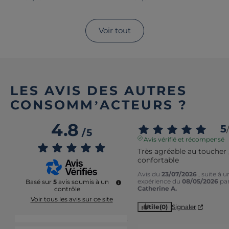
Voir tout
LES AVIS DES AUTRES
CONSOMM’ACTEURS ?
4.8
5
/
/
5
Avis vérifié et récompensé
Très agréable au toucher ,
confortable
Avis du
23/07/2026
, suite à u
expérience du
08/05/2026
pa
Basé sur
5
avis soumis à un
Catherine A.
contrôle
Voir tous les avis sur ce site
Utile
(0)
Signaler
5
étoiles
4