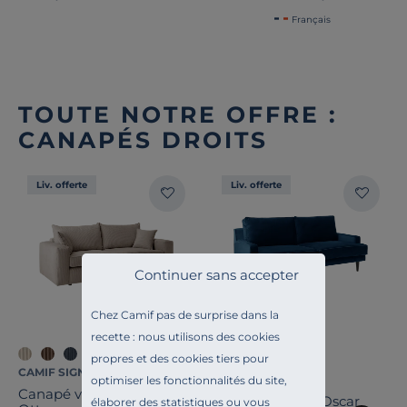
Français
TOUTE NOTRE OFFRE :
CANAPÉS DROITS
Liv. offerte
Liv. offerte
Continuer sans accepter
Chez Camif pas de surprise dans la
recette : nous utilisons des cookies
propres et des cookies tiers pour
CAMIF SIGNATURE
CAMIF SIGNATURE
optimiser les fonctionnalités du site,
Canapé velours côtelé
Canapé velours Oscar
élaborer des statistiques ou vous