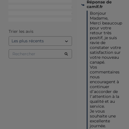
4
étoiles
1
Réponse de
camif.fr
3
étoiles
0
Bonjour 
2
étoiles
0
Madame,

1
étoile
0
Merci beaucoup 
pour votre 
Trier les avis
retour très 
positif, je suis 
ravie de 
constater votre 
satisfaction sur 
votre nouveau 
canapé.

Vos 
commentaires 
nous 
encouragent à 
continuer 
d’accorder de 
l’attention à la 
qualité et au 
service.  

Je vous 
souhaite une 
excellente 
journée.
