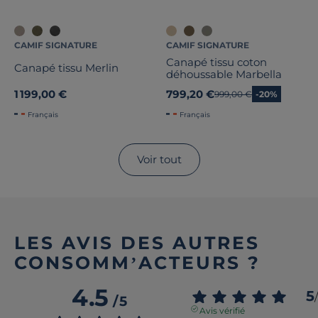
CAMIF SIGNATURE
CAMIF SIGNATURE
Canapé tissu coton
Canapé tissu Merlin
déhoussable Marbella
1 199,00 €
799,20 €
Ancien prix
999,00 €
-20%
Français
Français
Voir tout
LES AVIS DES AUTRES
CONSOMM’ACTEURS ?
4.5
5
/
/
5
Avis vérifié