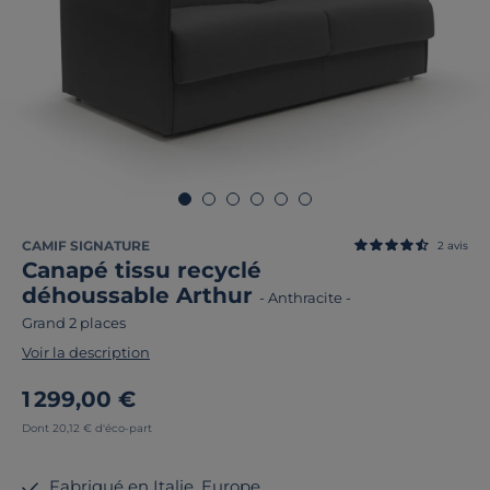
CAMIF SIGNATURE
2
avis
Canapé tissu recyclé
déhoussable Arthur
-
Anthracite
-
Grand 2 places
Voir la description
1 299,00 €
Dont 20,12 € d'éco-part
Fabriqué en Italie, Europe