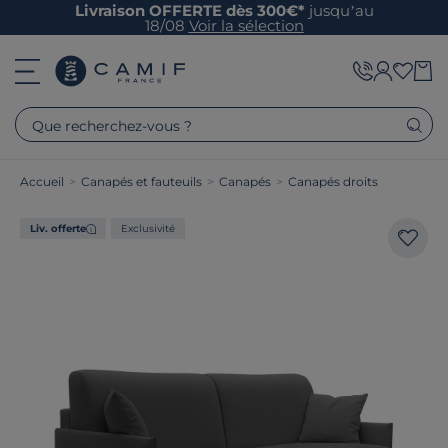
Livraison OFFERTE dès 300€*
jusqu’au
18/08
Voir la sélection
Que recherchez-vous ?
Accueil
>
Canapés et fauteuils
>
Canapés
>
Canapés droits
Liv. offerte
Exclusivité