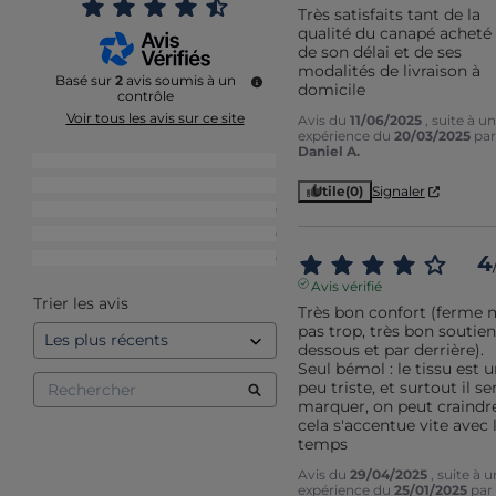
Très satisfaits tant de la 
qualité du canapé acheté 
de son délai et de ses 
modalités de livraison à 
Basé sur
2
avis soumis à un
domicile
contrôle
Voir tous les avis sur ce site
Avis du
11/06/2025
, suite à u
expérience du
20/03/2025
par
Daniel A.
5
étoiles
1
4
étoiles
1
Utile
(0)
Signaler
3
étoiles
0
2
étoiles
0
1
étoile
0
4
Avis vérifié
Trier les avis
Très bon confort (ferme m
pas trop, très bon soutien
dessous et par derrière).

Seul bémol : le tissu est u
peu triste, et surtout il se
marquer, on peut craindre
cela s'accentue vite avec l
temps
Avis du
29/04/2025
, suite à 
expérience du
25/01/2025
par