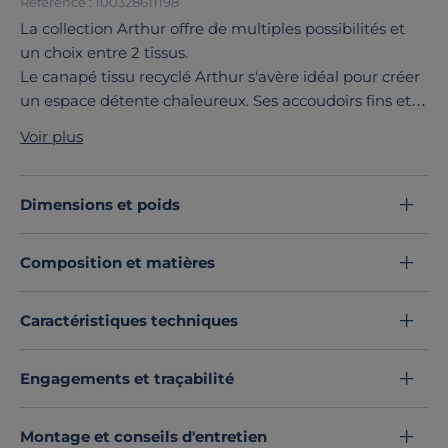
Référence : 100328611198
La collection Arthur offre de multiples possibilités et
un choix entre 2 tissus.
Le canapé tissu recyclé Arthur s'avère idéal pour créer
un espace détente chaleureux. Ses accoudoirs fins et
élégants lui confèrent une impression de légèreté.
Voir plus
Vous apprécierez son excellent confort d’assise.
La collection Arthur est déclinée en canapé grand 2
places, 3 places et grand 3 places, fixe ou convertible,
Dimensions et poids
en canapé d'angle fixe et réversible. Tous les modèles
sont disponibles en tissu ou tissu recyclé.
Composition et matières
Découvrez toute notre sélection :
Canapés droits
Caractéristiques techniques
Engagements et traçabilité
Montage et conseils d'entretien