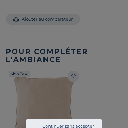
Ajouter au comparateur
POUR COMPLÉTER
L'AMBIANCE
Liv. offerte
Continuer sans accepter