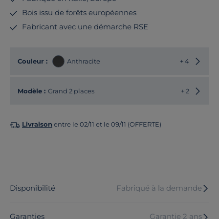
Bois issu de forêts européennes
Fabricant avec une démarche RSE
Choisir
Couleur :
Anthracite
+ 4
Choisir
Modèle :
Grand 2 places
+ 2
Livraison
entre le 02/11 et le 09/11 (OFFERTE)
Disponibilité
Fabriqué à la demande
Garanties
Garantie 2 ans