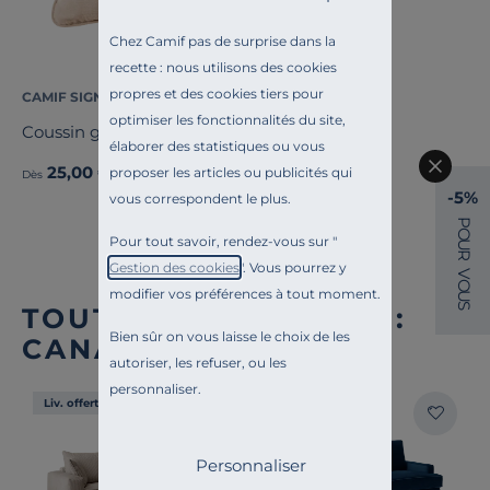
Chez Camif pas de surprise dans la
recette : nous utilisons des cookies
propres et des cookies tiers pour
CAMIF SIGNATURE
optimiser les fonctionnalités du site,
Coussin gaze de coton Cybelle
élaborer des statistiques ou vous
25,00 €
proposer les articles ou publicités qui
Dès
-5%
vous correspondent le plus.
P
O
Pour tout savoir, rendez-vous sur "
U
R
Gestion des cookies
". Vous pourrez y
V
O
modifier vos préférences à tout moment.
U
S
TOUTE NOTRE OFFRE :
Bien sûr on vous laisse le choix de les
CANAPÉS DROITS
autoriser, les refuser, ou les
personnaliser.
Liv. offerte
Liv. offerte
Personnaliser