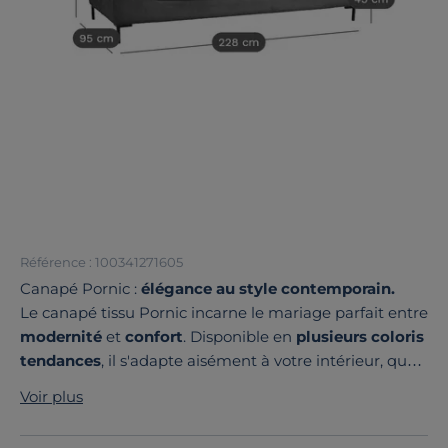
Référence : 100341271605
Canapé Pornic :
élégance au style contemporain.
Le canapé tissu Pornic incarne le mariage parfait entre
modernité
et
confort
. Disponible en
plusieurs coloris
tendances
, il s'adapte aisément à votre intérieur, quel
que soit votre style de décoration.
Voir plus
Que vous préfériez les teintes neutres ou des nuances
plus marquées, ce canapé saura se fondre