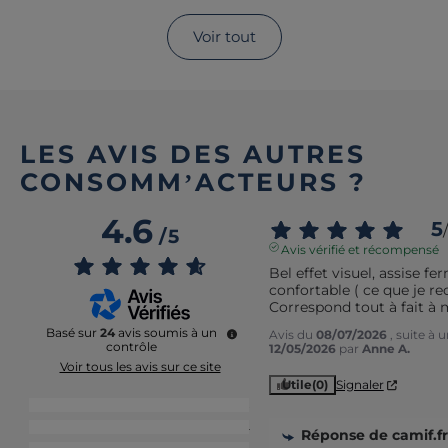
Voir tout
LES AVIS DES AUTRES
CONSOMM’ACTEURS ?
4.6
5
/
/
5
Avis vérifié et récompensé
Bel effet visuel, assise fe
confortable ( ce que je rec
Correspond tout à fait à 
Basé sur
24
avis soumis à un
Avis du
08/07/2026
, suite à
contrôle
12/05/2026
par
Anne A.
Voir tous les avis sur ce site
Utile
(0)
Signaler
5
étoiles
18
4
étoiles
4
Réponse de
camif.fr