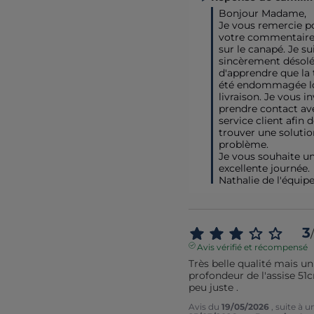
Bonjour Madame,

Je vous remercie po
votre commentaire p
sur le canapé. Je sui
sincèrement désolé
d'apprendre que la t
été endommagée lor
livraison. Je vous inv
prendre contact ave
service client afin d
trouver une solution
problème.

Je vous souhaite un
excellente journée.

Nathalie de l'équip
3
/
Avis vérifié et récompensé
Très belle qualité mais un
profondeur de l'assise 51c
peu juste .
Avis du
19/05/2026
, suite à 