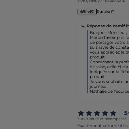
25/03/2026
par
Bounoire A.
Utile
(0)
Signaler
Réponse de
camif.fr
Bonjour Monsieur,

Merci d'avoir pris l
de partager votre av
suis ravie de consta
vous appréciez la qu
produit.

Concernant la prof
d'assise, celle-ci est
indiquée sur la fiche
produit.

Je vous souhaite u
journée.

Nathalie de l'équip
5
/
Avis vérifié et récompensé
Exactement comme il etai