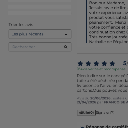
3
étoiles
1
Bonjour Madame,

2
étoiles
1
Je suis ravie de lire 
votre expérience av
1
étoile
0
produit vous satisfai
pleinement.  Merci 
Trier les avis
votre confiance et 
continuation chez C
Très bonne journée.
Nathalie de l'équip
5
/
Avis vérifié et récompensé
Rien à dire sur le canapé.P
toile a été déchirée pendan
livraison.Je l'ai vu en débal
cartons.Que pouvez vous 
Avis du
20/06/2026
, suite à
21/04/2026
par
FRANCOISE A
Utile
(0)
Signaler
Réponse de
camif.fr