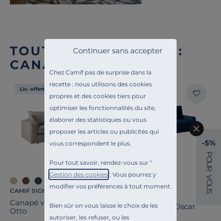
TOUTE NOTRE OFFRE :
Continuer sans accepter
CANAPÉS DROITS
Chez Camif pas de surprise dans la
recette : nous utilisons des cookies
Liv. offerte
Liv. offerte
propres et des cookies tiers pour
optimiser les fonctionnalités du site,
élaborer des statistiques ou vous
proposer les articles ou publicités qui
-5%
vous correspondent le plus.
P
O
Pour tout savoir, rendez-vous sur "
U
R
Gestion des cookies
". Vous pourrez y
V
O
modifier vos préférences à tout moment.
U
CAMIF SIGNATURE
CAMIF SIGNATURE
S
Canapé velours côtelé
Bien sûr on vous laisse le choix de les
Canapé velours Oscar
Otto
autoriser, les refuser, ou les