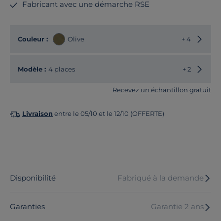
Fabricant avec une démarche RSE
Choisir
Couleur :
Olive
+ 4
Choisir
Modèle :
4 places
+ 2
Recevez un échantillon gratuit
Livraison
entre le 05/10 et le 12/10 (OFFERTE)
Disponibilité
Fabriqué à la demande
Garanties
Garantie 2 ans