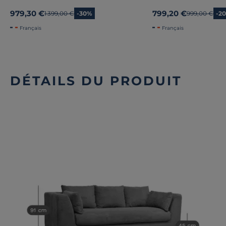
979,30 €
799,20 €
Ancien prix
1 399,00 €
-30%
Ancien prix
999,00 €
-2
Français
Français
DÉTAILS DU PRODUIT