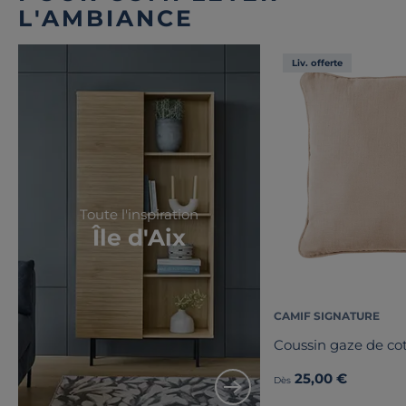
L'AMBIANCE
Liv. offerte
Toute l'inspiration
Île d'Aix
CAMIF SIGNATURE
Coussin gaze de co
25,00 €
Dès