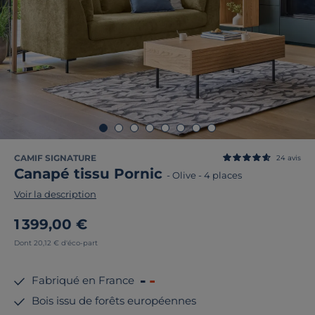
CAMIF SIGNATURE
24
avis
Canapé tissu Pornic
-
Olive
-
4 places
Voir la description
1 399,00 €
Dont 20,12 € d'éco-part
Fabriqué en France
Bois issu de forêts européennes