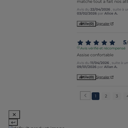
matche tout a fait nos at
Avis du
22/04/2026
, suite à 
03/02/2026
par
Alice A.
Utile
(0)
Signaler
5
/
Avis vérifié et récompensé
Assise confortable
Avis du
11/04/2026
, suite à 
09/01/2026
par
Allan A.
Utile
(0)
Signaler
1
2
3