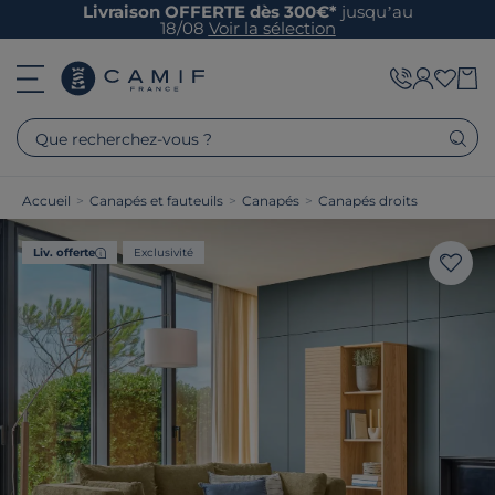
Livraison OFFERTE dès 300€*
jusqu’au
18/08
Voir la sélection
Que recherchez-vous ?
Accueil
>
Canapés et fauteuils
>
Canapés
>
Canapés droits
Liv. offerte
Exclusivité