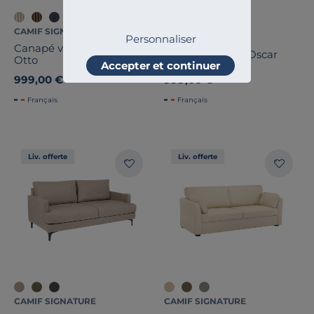
CAMIF SIGNATURE
CAMIF SIGNATURE
Personnaliser
Canapé velours côtelé
Canapé velours Oscar
Otto
Accepter et continuer
999,00 €
999,00 €
Français
Français
Liv. offerte
Liv. offerte
CAMIF SIGNATURE
CAMIF SIGNATURE