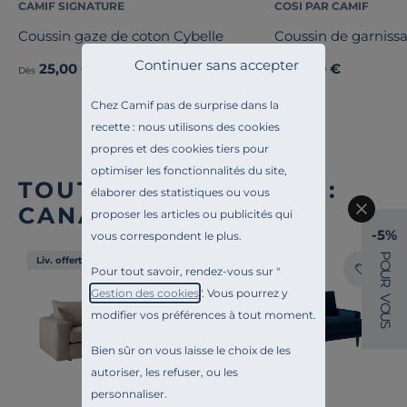
CAMIF SIGNATURE
COSI PAR CAMIF
Coussin gaze de coton Cybelle
Coussin de garnis
Continuer sans accepter
25,00 €
9,00 €
Dès
Dès
Chez Camif pas de surprise dans la
recette : nous utilisons des cookies
propres et des cookies tiers pour
optimiser les fonctionnalités du site,
TOUTE NOTRE OFFRE :
élaborer des statistiques ou vous
CANAPÉS DROITS
proposer les articles ou publicités qui
-5%
vous correspondent le plus.
P
Liv. offerte
Liv. offerte
O
Pour tout savoir, rendez-vous sur "
U
R
Gestion des cookies
". Vous pourrez y
V
O
modifier vos préférences à tout moment.
U
S
Bien sûr on vous laisse le choix de les
autoriser, les refuser, ou les
personnaliser.