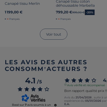
Canapé tissu coton
Canapé tissu Merlin
déhoussable Marbella
1 199,00 €
799,20 €
Ancien prix
999,00 €
-20%
Français
Français
Voir tout
LES AVIS DES AUTRES
CONSOMM’ACTEURS ?
4.1
4
/
5
Avis vérifié et récompensé
Bon rapport qualité prix !!
Avis du
21/04/2026
, suite à u
expérience du
05/01/2026
par
E.A.
Basé sur
7
avis soumis à un