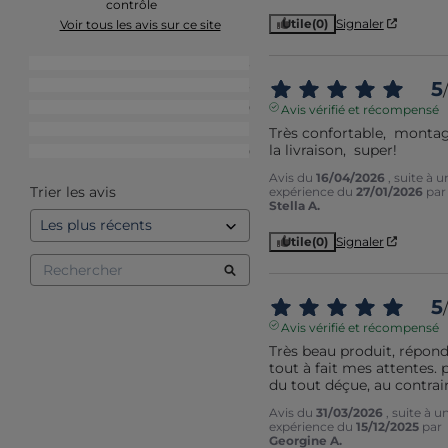
contrôle
Utile
(0)
Signaler
Voir tous les avis sur ce site
5
étoiles
3
5
4
étoiles
3
/
3
étoiles
0
Avis vérifié et récompensé
2
étoiles
1
Très confortable,  montag
la livraison,  super!
1
étoile
0
Avis du
16/04/2026
, suite à u
Trier les avis
expérience du
27/01/2026
par
Stella A.
Utile
(0)
Signaler
5
/
Avis vérifié et récompensé
Très beau produit, répond
tout à fait mes attentes. p
du tout déçue, au contrair
Avis du
31/03/2026
, suite à u
expérience du
15/12/2025
par
Georgine A.