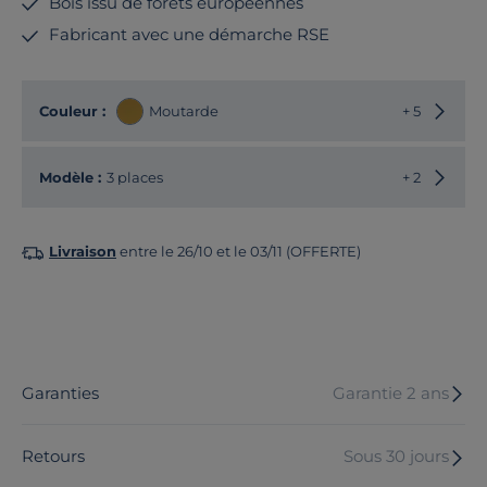
Bois issu de forêts européennes
Fabricant avec une démarche RSE
Choisir
Couleur :
Moutarde
+ 5
Choisir
Modèle :
3 places
+ 2
Livraison
entre le 26/10 et le 03/11 (OFFERTE)
Garanties
Garantie 2 ans
Retours
Sous 30 jours