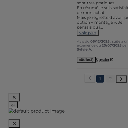
sont tres pratiques.

En résumé je suis satisfaite
de mon achat.

Mais je regrette d avoir pri
option « montage ». Je 
pensais qu i
...
voir plus
Avis du
06/12/2025
, suite à u
expérience du
20/07/2025
par
Sylvie A.
Utile
(2)
Signaler
1
2