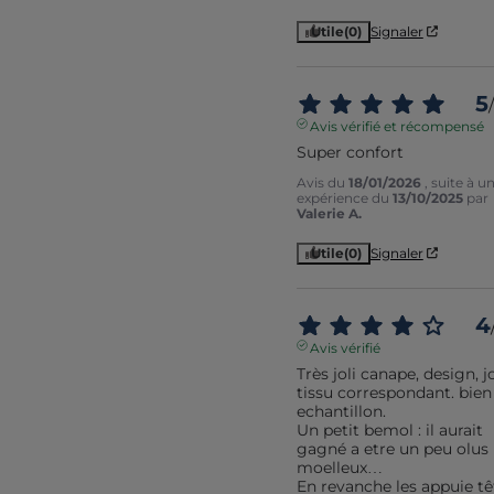
Utile
(0)
Signaler
5
/
Avis vérifié et récompensé
Super confort
Avis du
18/01/2026
, suite à u
expérience du
13/10/2025
par
Valerie A.
Utile
(0)
Signaler
4
Avis vérifié
Très joli canape, design, jol
tissu correspondant. bien a
echantillon.

Un petit bemol : il aurait 
gagné a etre un peu olus 
moelleux…

En revanche les appuie têt