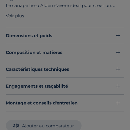
Le canapé tissu Alden s'avère idéal pour créer un
espace détente chaleureux et confortable.
Voir plus
Vous apprécierez son excellent confort d'assise.
La collection Alden se décline en canapé grand 2
places, 3 places et grand 3 places, fixe ou convertible,
Dimensions et poids
en tissu et tissu recyclé.
Découvrez toute notre sélection :
Canapés droits
Composition et matières
Caractéristiques techniques
Engagements et traçabilité
Montage et conseils d'entretien
Ajouter au comparateur