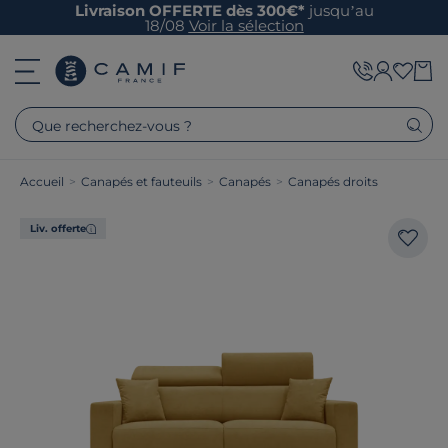
Livraison OFFERTE dès 300€*
jusqu’au
18/08
Voir la sélection
Que recherchez-vous ?
Accueil
>
Canapés et fauteuils
>
Canapés
>
Canapés droits
Liv. offerte