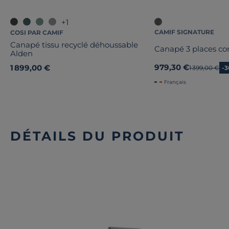
+1
CAMIF SIGNATURE
COSI PAR CAMIF
Canapé tissu recyclé déhoussable
Canapé 3 places con
Alden
979,30 €
1 899,00 €
Ancien prix
1 399,00 €
-
Français
DÉTAILS DU PRODUIT